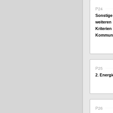
P24
Sonsti
weitere
Kriter
Kommuni
P25
2. Energi
P26