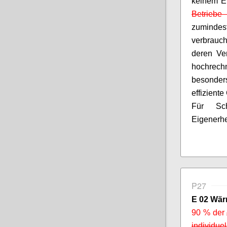
keinem Ei
Betrieb
zumind
verbrauc
deren Ve
hochrechn
besonders
effizient
Für Sch
Eigenerhe
P27
E 02 Wär
90 % der
individue