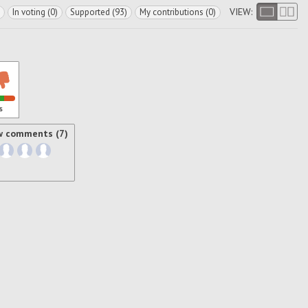
VIEW:
In voting (0)
Supported (93)
My contributions (0)
s
w comments (7)