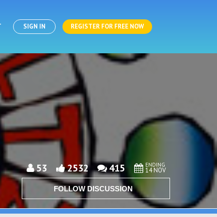
T
SIGN IN
REGISTER FOR FREE NOW
ENDING
53
2532
415
14 NOV
FOLLOW DISCUSSION