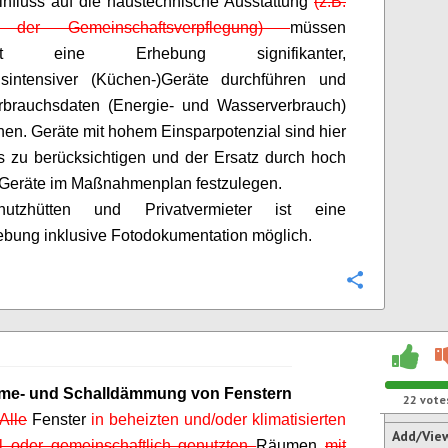
nfluss auf die haustechnische Ausstattung
(z.B.
e der Gemeinschaftsverpflegung)
müssen
est eine Erhebung signifikanter,
hsintensiver (Küchen-)Geräte durchführen und
rbrauchsdaten (Energie- und Wasserverbrauch)
en. Geräte mit hohem Einsparpotenzial sind hier
 zu berücksichtigen und der Ersatz durch hoch
e Geräte im Maßnahmenplan festzulegen.
utzhütten und Privatvermieter ist eine
bung inklusive Fotodokumentation möglich.
Configure
me- und Schalldämmung von Fenstern
22
vote
Alle
Fenster
in beheizten und/oder klimatisierten
Add/Vie
ll oder gemeinschaftlich genutzten
Räumen
mit