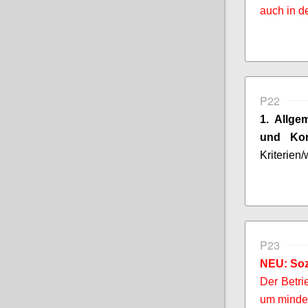
auch in d
P22
1. Allge
und
Ko
Kriterien
P23
NEU: Soz
Der Betri
um mindes