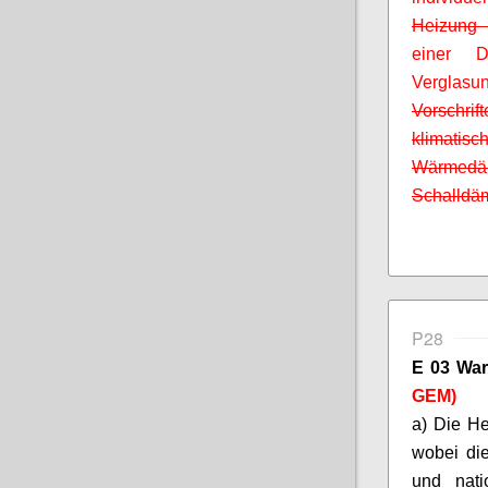
Heizung 
einer D
Verglas
Vorschri
klimat
Wärmedäm
Schalldä
P28
E 03 War
GEM)
a) Die H
wobei die
und nat