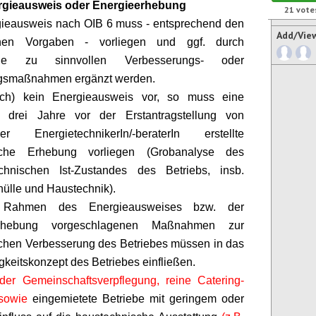
rgieausweis oder Energieerhebung
21
vote
gieausweis nach OIB 6 muss - entsprechend den
Add/Vie
chen Vorgaben - vorliegen und ggf. durch
äge zu sinnvollen Verbesserungs- oder
gsmaßnahmen ergänzt werden.
och) kein Energieausweis vor, so muss eine
s drei Jahre vor der Erstantragstellung von
einer
EnergietechnikerIn
/-
beraterIn
erstellte
sche Erhebung vorliegen (Grobanalyse des
echnischen Ist-Zustandes des Betriebs, insb.
ülle und Haustechnik).
Rahmen des Energieausweises bzw. der
erhebung vorgeschlagenen Maßnahmen zur
chen Verbesserung des Betriebes müssen in das
gkeitskonzept des Betriebes einfließen.
der Gemeinschaftsverpflegung, reine Catering-
 sowie
eingemietete Betriebe mit geringem oder