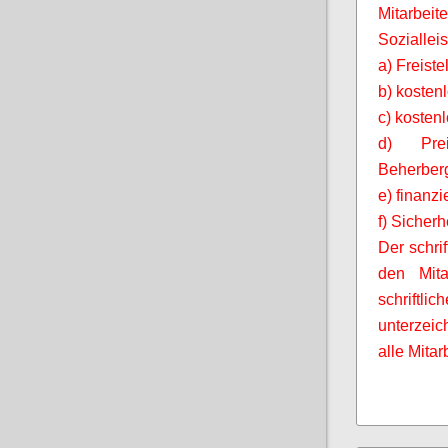
Mitarbeit
Soziallei
a) Freist
b) kosten
c) kosten
d) Prei
Beherberg
e) finanz
f) Sicherh
Der schrif
den
Mita
schriftli
unterzei
alle
Mitar