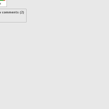
s
w comments (2)