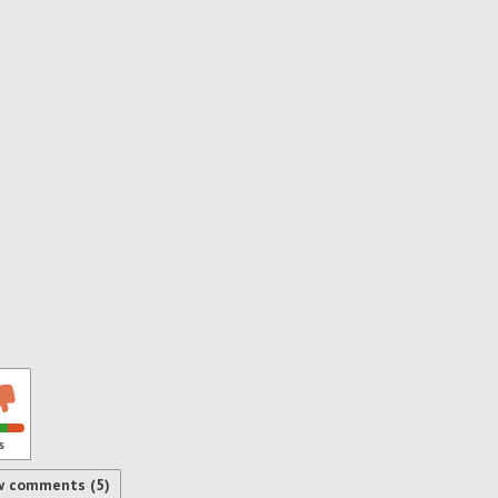
s
w comments (5)