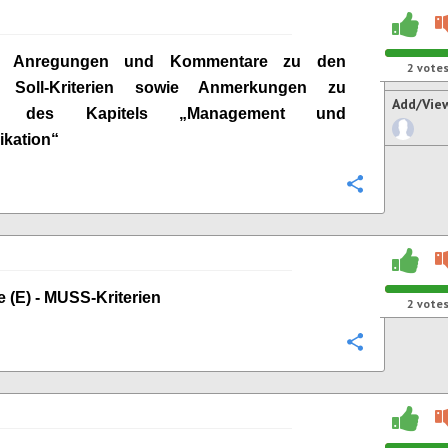
ge Anregungen und Kommentare zu den
2
vote
n Soll-Kriterien sowie Anmerkungen zu
Add/Vie
ien des Kapitels „Management und
kation“
Configure
e (E) - MUSS-Kriterien
2
vote
Configure