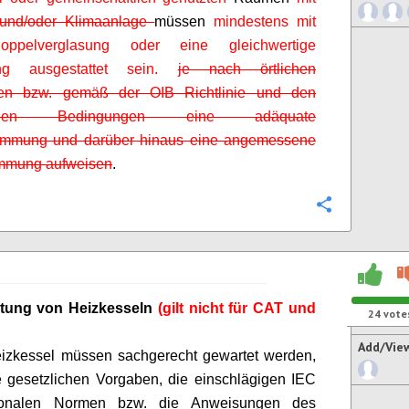
und/oder Klimaanlage
müssen
mindestens mit
oppelverglasung oder eine gleichwertige
ung ausgestattet sein.
je nach örtlichen
ften bzw. gemäß der OIB Richtlinie und den
ischen Bedingungen eine adäquate
mung und darüber hinaus eine angemessene
mmung aufweisen
.
Configure
tung von Heizkesseln
(gilt nicht für CAT und
24
vote
Add/Vie
eizkessel müssen sachgerecht gewartet werden,
 gesetzlichen Vorgaben, die einschlägigen IEC
ionalen Normen bzw. die Anweisungen des