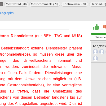
l
Most voted (20)
Most comments (20)
Controversial (20)
Decided (0)
aragraphs
erne Dienstleister
(nur BEH, TAG und MUS)
26
vote
Add/Vie
etriebsstandort externe Dienstleister präsent
stronomiebetriebe), so müssen diese über die
rungen des Umweltzeichens informiert und
en werden, zumindest die relevanten Muss-
zu erfüllen. Falls für deren Dienstleistungen eine
erung mit dem Umweltzeichen möglich ist (z.B.
ete Gastronomiebetriebe), ist eine vertragliche
arung zu treffen, dass die Umsetzung des
ichens von diesen Betrieben längstens bis zur
ung des Antragstellers angestrebt wird. Dies ist