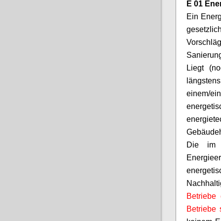
E 01 Ene
Ein Ener
gesetzli
Vorschl
Sanierun
Liegt (n
längsten
einem/
energeti
energiet
Gebäudeh
Die im 
Energie
energetis
Nachhalti
Betriebe 
Betriebe