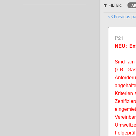
FILTER:
Al
<< Previous p
P21
NEU: Ext
Sind am B
(z.B. Ga
Anforde
angehalt
Kriterien 
Zertifizi
eingemiet
Vereinb
Umweltze
Folgeprüf