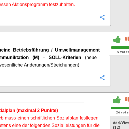
essen Aktionsprogramm festzuhalten.
Configure
meine Betriebsführung / Umweltmanagement
5
vote
mmuniktation
(M) - SOLL-Kriterien
(neue
/wesentliche Änderungen/Streichungen)
Configure
ialplan (maximal 2 Punkte)
26
vote
eb muss einen schriftlichen Sozialplan festlegen,
Add/Vie
tens eine der folgenden Sozialleistungen für die
(12)