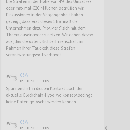
Die Strafen in der Höhe von 4% des Umsatzes
oder maximal €20 Millionen begrüßen wir.
Diskussionen in der Vergangenheit haben
Confi
gezeigt, dass erst dieses Strafmaß die
Unternehmen dazu "motiviert" sich mit dem
Thema auseinanderzusetzen. Wir gehen davon
aus, das die österr. RichterInnenschaft im
Rahmen ihrer Tätigkeit diese Strafen
verantwortungsvoll verhängt.
P3
C3W
09.10.2017 - 11:09
unter Mitarbeit von
Spannend ist in diesem Kontext auch der
Clemens Appl (Donau-Universität Krems)
aktuelle Blockchain-Hype, wo konzeptbedingt
Andreas Ekelhart (sba)
keine Daten gelöscht werden können.
Natascha Fenz (cbased)
Peter Kieseberg (sba)
Hannes Leo (cbased, Koordination)
C3W
Sabrina Kirrane (Wirtschaftsuniversität Wien)
09.10.2017 - 11:09