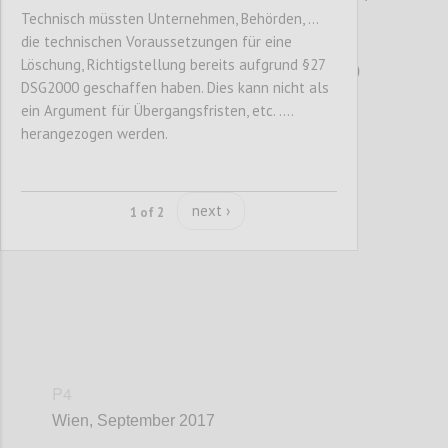
Technisch müssten Unternehmen, Behörden, ...
Axel Polleres (Wirtschaftsuniversität Wien)
die technischen Voraussetzungen für eine
Alfred Taudes (Wirtschaftsuniversität Wien)
Löschung, Richtigstellung bereits aufgrund §27
Veronika Treitl (Wirtschaftsuniversität Wien)
DSG2000 geschaffen haben. Dies kann nicht als
Christian Singer (BMVIT)
ein Argument für Übergangsfristen, etc. ....
Martin Winner (Wirtschaftsuniversität Wien)
herangezogen werden.
Confi
next ›
1 of 2
P4
Wien, September 2017