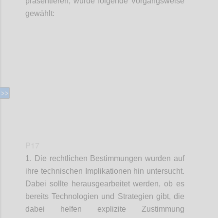
präsentieren, wurde folgende Vorgangsweise
gewählt:
Confi
P17
1. Die rechtlichen Bestimmungen wurden auf
ihre technischen Implikationen hin untersucht.
Dabei sollte herausgearbeitet werden, ob es
bereits Technologien und Strategien gibt, die
dabei helfen explizite Zustimmung