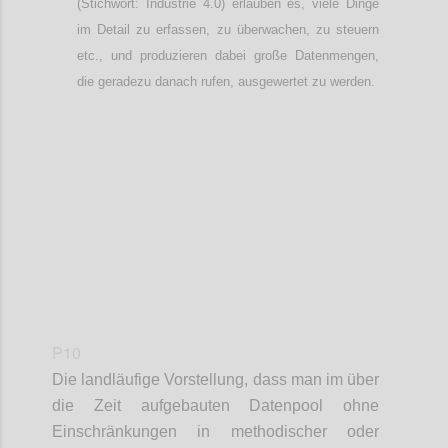
(Stichwort: Industrie 4.0) erlauben es, viele Dinge
im Detail zu erfassen, zu überwachen, zu steuern
etc., und produzieren dabei große Datenmengen,
die geradezu danach rufen, ausgewertet zu werden.
Confi
P10
Die landläufige Vorstellung, dass man im über
die Zeit aufgebauten Datenpool ohne
Einschränkungen in methodischer oder