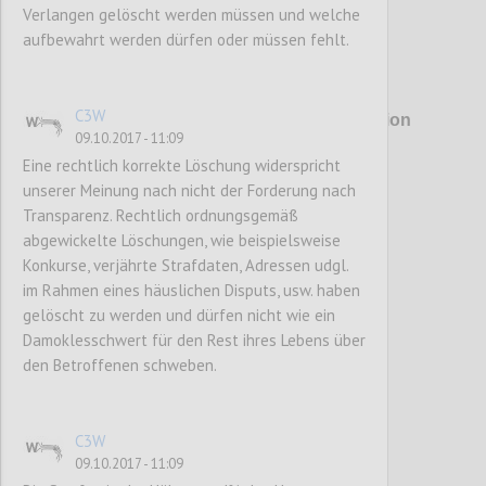
Verlangen gelöscht werden müssen und welche
aufbewahrt werden dürfen oder müssen fehlt.
P1
C3W
im Auftrag des BM für Verkehr, Innovation
09.10.2017 - 11:09
und Technologie
Eine rechtlich korrekte Löschung widerspricht
unserer Meinung nach nicht der Forderung nach
Transparenz. Rechtlich ordnungsgemäß
Confi
abgewickelte Löschungen, wie beispielsweise
Konkurse, verjährte Strafdaten, Adressen udgl.
im Rahmen eines häuslichen Disputs, usw. haben
gelöscht zu werden und dürfen nicht wie ein
Damoklesschwert für den Rest ihres Lebens über
den Betroffenen schweben.
P2
C3W
09.10.2017 - 11:09
ENTWURF