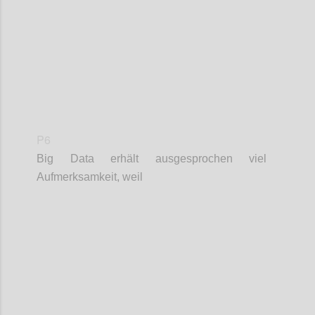
P6
Big Data erhält ausgesprochen viel
Aufmerksamkeit, weil
Confi