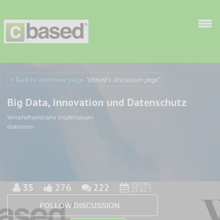
Skip to main content
< Back to overview page:
"cbased´s discussion page"
Discuto
Discuto
Big Data, Innovation und Datenschutz
Wirtschaftspolitische Empfehlungen
diskutieren
ENDING
35
276
222
23 OCT
FOLLOW DISCUSSION