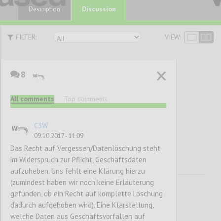
Discussion
Description
FILTER:
VIEW:
8
Big Data,
All comments
Top comments
Innovation und
Datenschutz
C3W
09.10.2017 - 11:09
Das Recht auf Vergessen/Datenlöschung steht
im Widerspruch zur Pflicht, Geschäftsdaten
aufzuheben. Uns fehlt eine Klärung hierzu
(zumindest haben wir noch keine Erläuterung
gefunden, ob ein Recht auf komplette Löschung
dadurch aufgehoben wird). Eine Klarstellung,
welche Daten aus Geschäftsvorfällen auf