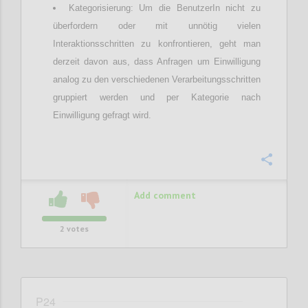
Kategorisierung: Um die BenutzerIn nicht zu
überfordern oder mit unnötig vielen
Interaktionsschritten zu konfrontieren, geht man
derzeit davon aus, dass Anfragen um Einwilligung
analog zu den verschiedenen Verarbeitungsschritten
gruppiert werden und per Kategorie nach
Einwilligung gefragt wird.
Confi
Add comment
2
votes
P24