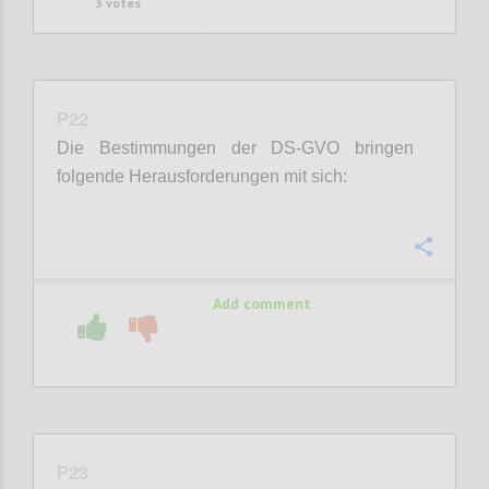
3
votes
P22
Die Bestimmungen der DS-GVO bringen
folgende Herausforderungen mit sich:
Confi
Add comment
P23