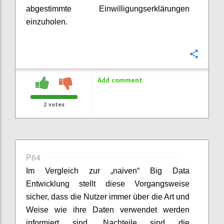
abgestimmte Einwilligungserklärungen
einzuholen.
Confi
Add comment
2
votes
P64
Im Vergleich zur „naiven“ Big Data
Entwicklung stellt diese Vorgangsweise
sicher, dass die Nutzer immer über die Art und
Weise wie ihre Daten verwendet werden
informiert sind. Nachteile sind die