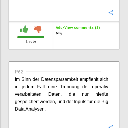
Confi
Add/View comments (3)
1
vote
P62
Im Sinn der Datensparsamkeit empfiehlt sich
in jedem Fall eine Trennung der operativ
verarbeiteten Daten, die nur hierfür
gespeichert werden, und der Inputs für die Big
Data Analysen.
Confi