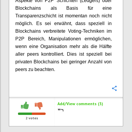
Aspekte von P2P Schichten (Ledgers) oder
Blockchains als Basis für eine
Transparenzschicht ist momentan noch nicht
möglich. Es sei erwähnt, dass speziell in
Blockchains verbreitete Voting-Techniken im
P2P Bereich, Manipulationen ermöglichen,
wenn eine Organisation mehr als die Hälfte
aller peers kontrolliert. Dies ist speziell bei
privaten Blockchains bei geringer Anzahl von
peers zu beachten.
Confi
Add/View comments (3)
2
votes