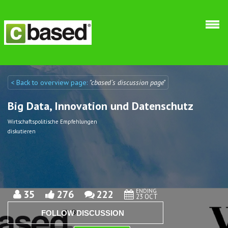
Skip to main content
< Back to overview page:
"cbased´s discussion page"
Discuto
Discuto
Big Data, Innovation und Datenschutz
Wirtschaftspolitische Empfehlungen
diskutieren
ENDING
35
276
222
23 OCT
FOLLOW DISCUSSION