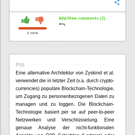
Confi
Add/View comments (2)
1
vote
P55
Eine alternative Architektur von Zyskind et al.
verwendet die in letzter Zeit (v.a. durch crypto-
currencies) populäre Blockchain-Technologie,
um Zugang zu personenbezogenen Daten zu
managen und zu loggen. Die Blockchain-
Technologie basiert per se auf peer-to-peer
Netzwerken und Verschlüsselung. Eine
genaue Analyse der nicht-funktionalen