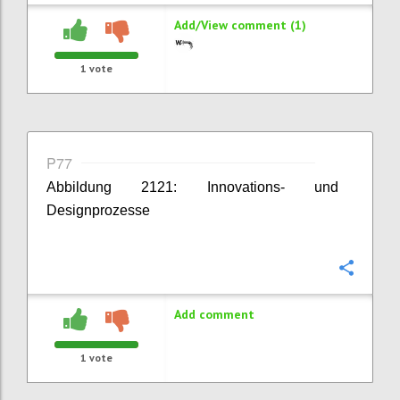
Add/View comment (1)
1
vote
P77
Abbildung 2121: Innovations- und
Designprozesse
Confi
Add comment
1
vote