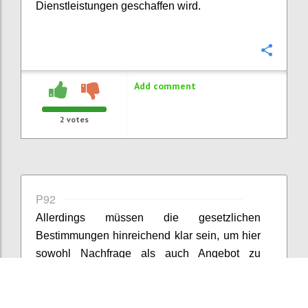
Dienstleistungen geschaffen wird.
Confi
Add comment
2
votes
P92
Allerdings müssen die gesetzlichen
Bestimmungen hinreichend klar sein, um hier
sowohl Nachfrage als auch Angebot zu
stimulieren. Wenn Ziele zu viel
Interpretationsspielraum lassen, steigt die
Unsicherheit und nicht die Zahl der Lösungen