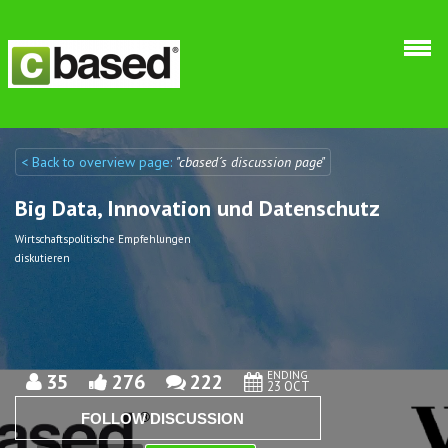
Skip to main content
< Back to overview page:
"cbased´s discussion page"
Discuto
Discuto
Big Data, Innovation und Datenschutz
Wirtschaftspolitische Empfehlungen
diskutieren
ENDING
35
276
222
23 OCT
FOLLOW DISCUSSION