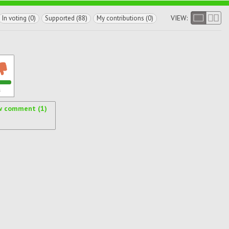
VIEW:
In voting (0)
Supported (88)
My contributions (0)
s
w comment (1)