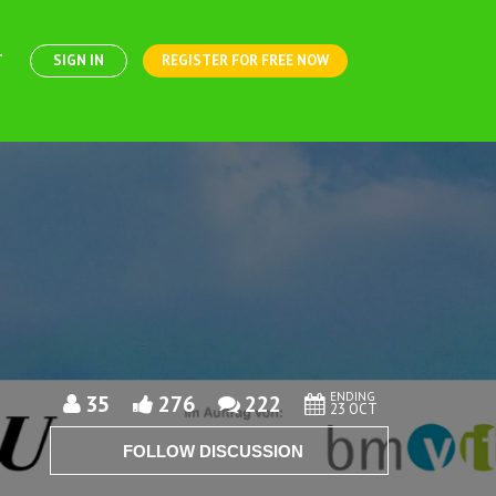
T
SIGN IN
REGISTER FOR FREE NOW
ENDING
35
276
222
23 OCT
FOLLOW DISCUSSION