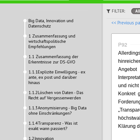
FILTER:
Al
Big Data, Innovation und
<< Previous p
Datenschutz
1 Zusammenfassung und
wirtschaftspolitische
P92
Empfehlungen
Allerdi
1.1 Zusammenfassung der
hinreiche
Erkenntnisse zur DS-GVO
Angebot
1.1.1Explizite Einwilligung - ex
ante, ex post und darüber
Interpret
hinaus
und nicht
1.1.2Löschen von Daten - Das
Konkret g
Recht auf Vergessenwerden
Forder
1.1.3Anonymisierung - Big Data
„Transpa
ohne Einschränkungen?
höchstwa
1.1.4Transparenz - Was ist
Klärung de
exakt wann passiert?
1.2Innovation