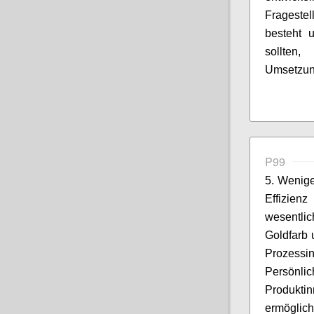
Frageste
besteht 
sollt
Umsetzun
P99
5. Wenige
Effizien
wesentli
Goldfarb 
Prozessi
Persönl
Produkt
ermöglich