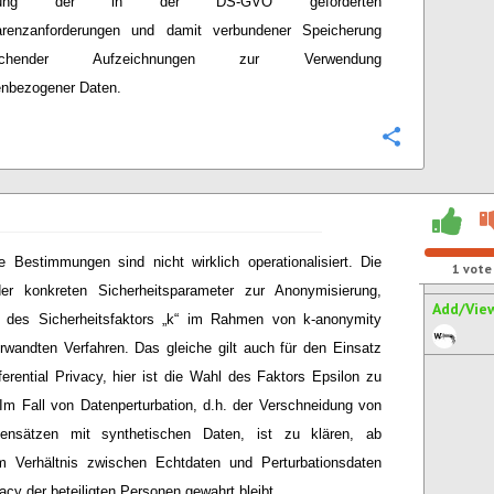
altung der in der DS-GVO geforderten
arenzanforderungen und damit verbundener Speicherung
rechender Aufzeichnungen zur Verwendung
enbezogener Daten.
Configure
le Bestimmungen sind nicht wirklich operationalisiert. Die
1
vote
er konkreten Sicherheitsparameter zur Anonymisierung,
Add/Vie
l des Sicherheitsfaktors „k“ im Rahmen von k-anonymity
rwandten Verfahren. Das gleiche gilt auch für den Einsatz
ferential Privacy, hier ist die Wahl des Faktors Epsilon zu
 Im Fall von Datenperturbation, d.h. der Verschneidung von
tensätzen mit synthetischen Daten, ist zu klären, ab
m Verhältnis zwischen Echtdaten und Perturbationsdaten
vacy der beteiligten Personen gewahrt bleibt.