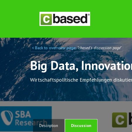
< Back to overview page:
"cbased´s discussion page"
Discuto
Discuto
Big Data, Innovati
Wirtschaftspolitische Empfehlungen diskutie
Discussion
Description