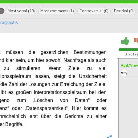
l
Most voted (20)
Most comments (1)
Controversial (0)
Decided (0)
aragraphs
ngs müssen die gesetzlichen Bestimmungen
2
vote
nd klar sein, um hier sowohl Nachfrage als auch
Add/Vie
 zu stimulieren. Wenn Ziele zu viel
ationsspielraum lassen, steigt die Unsicherheit
 die Zahl der Lösungen zur Erreichung der Ziele.
ibt es großen Interpretationsspielraum bei den
ungeno zum „Löschen von Daten“ oder
renz“ oder „Datensparsamkeit“. Hier kommt es
hrscheinlich erst über die Gerichte zu einer
r Begriffe.