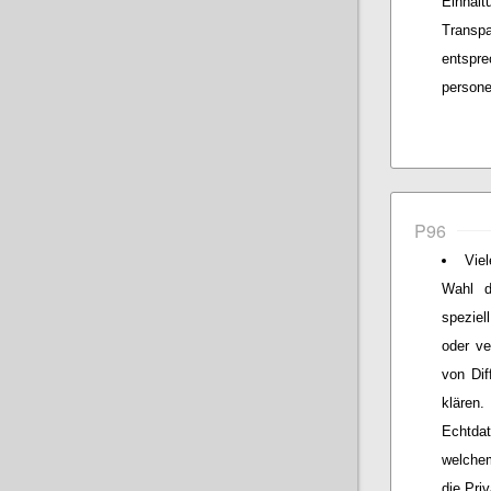
Einh
Transp
entsp
person
P96
Vie
Wahl d
speziel
oder ve
von Dif
klären.
Echtda
welche
die Pri