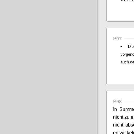
P97
Di
vorgeno
auch de
P98
In Summe
nicht zu 
nicht abs
entwicke