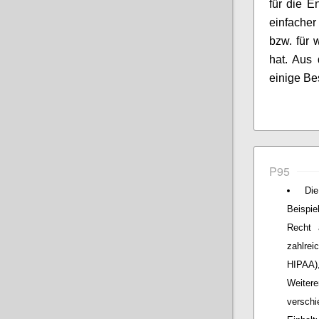
für die E
einfache
bzw. für 
hat. Aus 
einige B
P95
Die
Beispie
Recht 
zahlre
HIPAA)
Weiter
versch