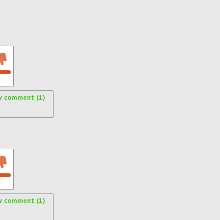
w comment (1)
s
w comment (1)