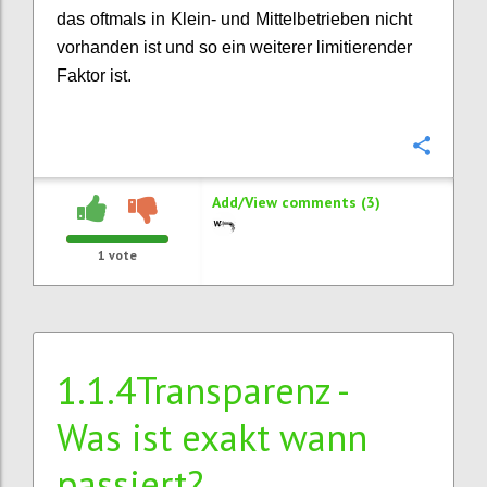
das oftmals in Klein- und Mittelbetrieben nicht
vorhanden ist und so ein weiterer limitierender
Faktor ist.
Confi
Add/View comments (3)
1
vote
1.1.4Transparenz -
Was ist exakt wann
passiert?