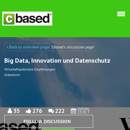
Skip to main content
< Back to overview page:
"cbased´s discussion page"
Discuto
Discuto
Big Data, Innovation und Datenschutz
Wirtschaftspolitische Empfehlungen
diskutieren
ENDING
35
276
222
23 OCT
FOLLOW DISCUSSION