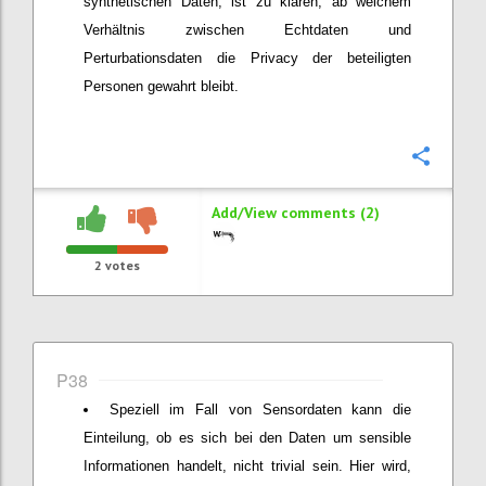
synthetischen Daten, ist zu klären, ab welchem
Verhältnis zwischen Echtdaten und
Perturbationsdaten die Privacy der beteiligten
Personen gewahrt bleibt.
Confi
Add/View comments (2)
2
votes
P38
Speziell im Fall von Sensordaten kann die
Einteilung, ob es sich bei den Daten um sensible
Informationen handelt, nicht trivial sein. Hier wird,