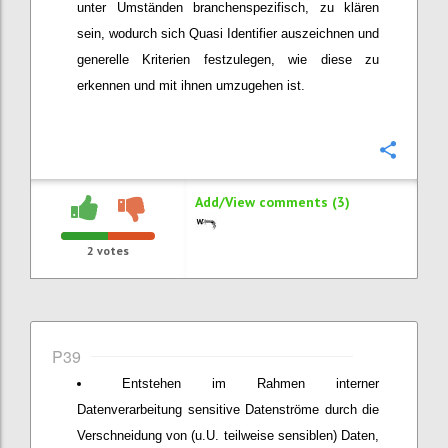
unter Umständen branchenspezifisch, zu klären
sein, wodurch sich Quasi Identifier auszeichnen und
generelle Kriterien festzulegen, wie diese zu
erkennen und mit ihnen umzugehen ist.
Confi
Add/View comments (3)
2
votes
P39
Entstehen im Rahmen interner
Datenverarbeitung sensitive Datenströme durch die
Verschneidung von (u.U. teilweise sensiblen) Daten,