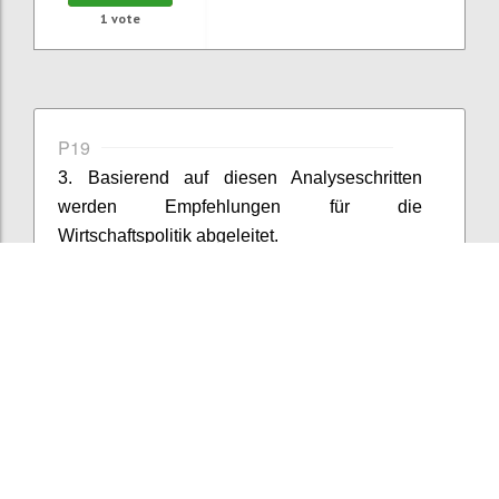
1
vote
P19
3. Basierend auf diesen Analyseschritten
werden Empfehlungen für die
Wirtschaftspolitik abgeleitet.
Confi
Add comment