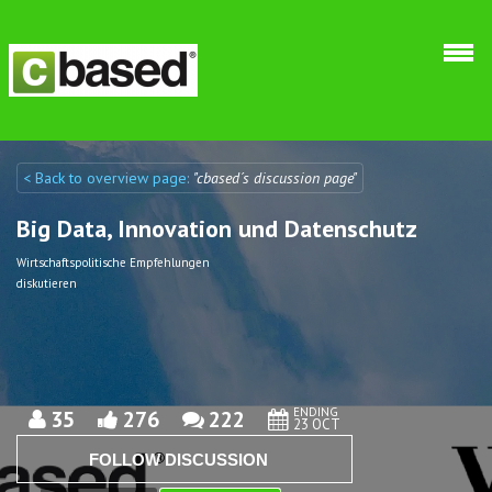
Skip to main content
< Back to overview page:
"cbased´s discussion page"
Discuto
Discuto
Big Data, Innovation und Datenschutz
Wirtschaftspolitische Empfehlungen
diskutieren
ENDING
35
276
222
23 OCT
FOLLOW DISCUSSION