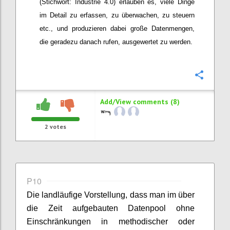
(Stichwort: Industrie 4.0) erlauben es, viele Dinge
im Detail zu erfassen, zu überwachen, zu steuern
etc., und produzieren dabei große Datenmengen,
die geradezu danach rufen, ausgewertet zu werden.
Confi
Add/View comments (8)
2
votes
P10
Die landläufige Vorstellung, dass man im über
die Zeit aufgebauten Datenpool ohne
Einschränkungen in methodischer oder