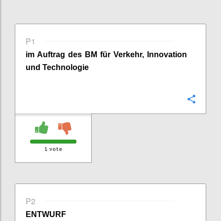
P1
im Auftrag des BM für Verkehr, Innovation
und Technologie
Confi
1
vote
P2
ENTWURF