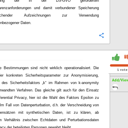
altung der in der DS-GVO geforderten
arenzanforderungen und damit verbundener Speicherung
rechender Aufzeichnungen zur Verwendung
enbezogener Daten.
Configure
le Bestimmungen sind nicht wirklich operationalisiert. Die
1
vote
er konkreten Sicherheitsparameter zur Anonymisierung,
Add/Vie
l des Sicherheitsfaktors „k“ im Rahmen von k-anonymity
rwandten Verfahren. Das gleiche gilt auch für den Einsatz
ferential Privacy, hier ist die Wahl des Faktors Epsilon zu
 Im Fall von Datenperturbation, d.h. der Verschneidung von
tensätzen mit synthetischen Daten, ist zu klären, ab
m Verhältnis zwischen Echtdaten und Perturbationsdaten
vacy der beteiligten Personen gewahrt bleibt.