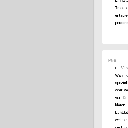
Einh
Transp
entsp
person
P96
Vie
Wahl d
speziel
oder ve
von Dif
klären.
Echtda
welche
die Pri