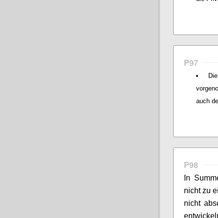
P97
Di
vorgeno
auch de
P98
In Summe
nicht zu 
nicht abs
entwicke