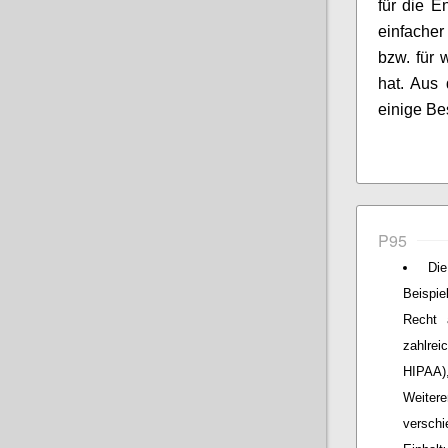
für die E
einfache
bzw. für 
hat. Aus 
einige B
P95
Die
Beispie
Recht 
zahlre
HIPAA)
Weiter
versch