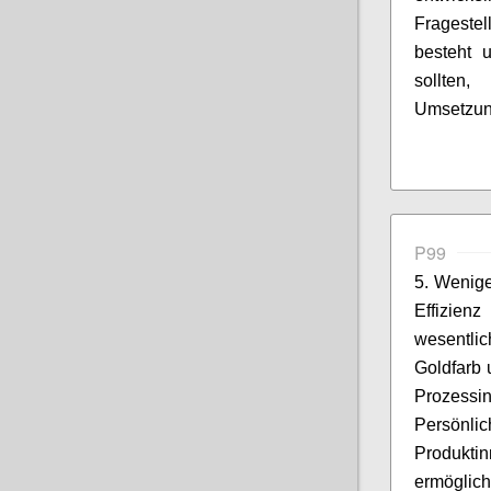
Frageste
besteht 
sollt
Umsetzun
P99
5. Wenige
Effizien
wesentli
Goldfarb 
Prozessi
Persönl
Produkt
ermöglich