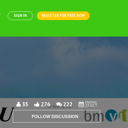
T
SIGN IN
REGISTER FOR FREE NOW
ENDING
35
276
222
23 OCT
FOLLOW DISCUSSION