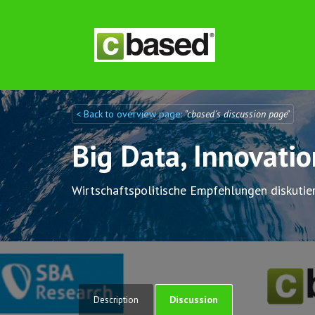
< Back to overview page:
"cbased´s discussion page"
Discuto
Discuto
Big Data, Innovati
Wirtschaftspolitische Empfehlungen diskutie
Discussion
Description