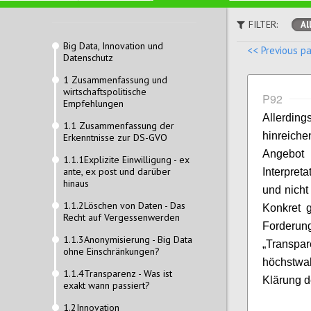
FILTER:
Al
Big Data, Innovation und
<< Previous p
Datenschutz
1 Zusammenfassung und
wirtschaftspolitische
P92
Empfehlungen
Allerdi
1.1 Zusammenfassung der
hinreiche
Erkenntnisse zur DS-GVO
Angebot
1.1.1Explizite Einwilligung - ex
ante, ex post und darüber
Interpret
hinaus
und nicht
1.1.2Löschen von Daten - Das
Konkret g
Recht auf Vergessenwerden
Forder
1.1.3Anonymisierung - Big Data
„Transpa
ohne Einschränkungen?
höchstwa
1.1.4Transparenz - Was ist
Klärung de
exakt wann passiert?
1.2Innovation