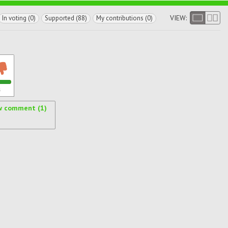
VIEW:
In voting (0)
Supported (88)
My contributions (0)
s
w comment (1)