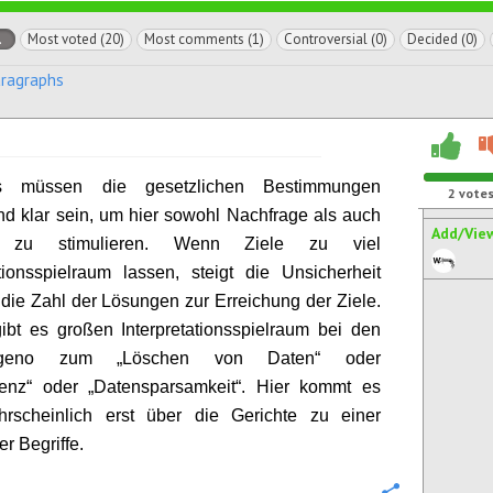
l
Most voted (20)
Most comments (1)
Controversial (0)
Decided (0)
aragraphs
ngs müssen die gesetzlichen Bestimmungen
2
vote
nd klar sein, um hier sowohl Nachfrage als auch
Add/Vie
 zu stimulieren. Wenn Ziele zu viel
ationsspielraum lassen, steigt die Unsicherheit
 die Zahl der Lösungen zur Erreichung der Ziele.
ibt es großen Interpretationsspielraum bei den
ungeno zum „Löschen von Daten“ oder
renz“ oder „Datensparsamkeit“. Hier kommt es
hrscheinlich erst über die Gerichte zu einer
r Begriffe.