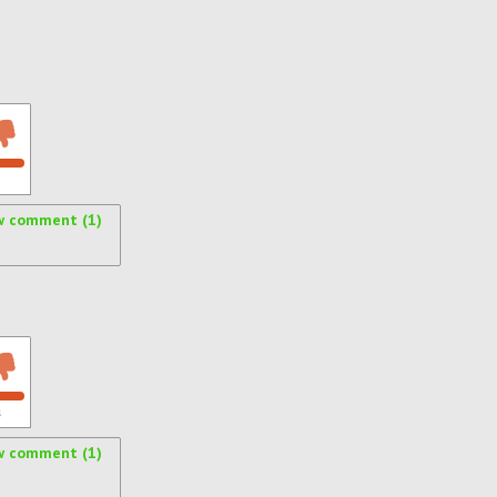
w comment (1)
s
w comment (1)