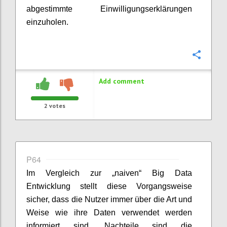
abgestimmte Einwilligungserklärungen
einzuholen.
Confi
Add comment
2
votes
P64
Im Vergleich zur „naiven“ Big Data
Entwicklung stellt diese Vorgangsweise
sicher, dass die Nutzer immer über die Art und
Weise wie ihre Daten verwendet werden
informiert sind. Nachteile sind die