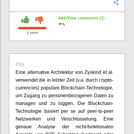
Confi
Add/View comments (2)
1
vote
P55
Eine alternative Architektur von Zyskind et al.
verwendet die in letzter Zeit (v.a. durch crypto-
currencies) populäre Blockchain-Technologie,
um Zugang zu personenbezogenen Daten zu
managen und zu loggen. Die Blockchain-
Technologie basiert per se auf peer-to-peer
Netzwerken und Verschlüsselung. Eine
genaue Analyse der nicht-funktionalen