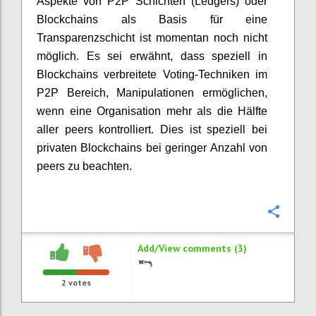
Aspekte von P2P Schichten (Ledgers) oder
Blockchains als Basis für eine
Transparenzschicht ist momentan noch nicht
möglich. Es sei erwähnt, dass speziell in
Blockchains verbreitete Voting-Techniken im
P2P Bereich, Manipulationen ermöglichen,
wenn eine Organisation mehr als die Hälfte
aller peers kontrolliert. Dies ist speziell bei
privaten Blockchains bei geringer Anzahl von
peers zu beachten.
Confi
Add/View comments (3)
2
votes