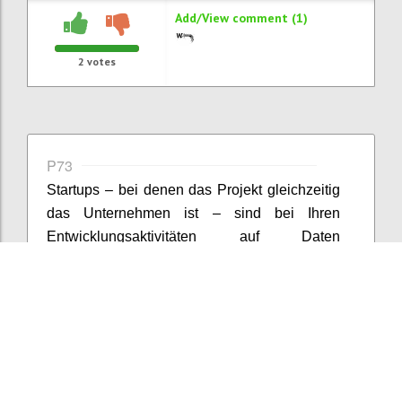
Add/View comment (1)
2
votes
P73
Startups – bei denen das Projekt gleichzeitig
das Unternehmen ist – sind bei Ihren
Entwicklungsaktivitäten auf Daten
angewiesen bzw. propagiert die Lean Startup-
Methode eine datengetriebene
Vorgangsweise. Der Umfang und die
Erhebungsmethoden sind allerdings selten
als Big Data zu bezeichnen. Zumeist handelt
es sich um persönliche Interviews, Umfragen,
Nutzungsdaten von Webseiten etc., worin