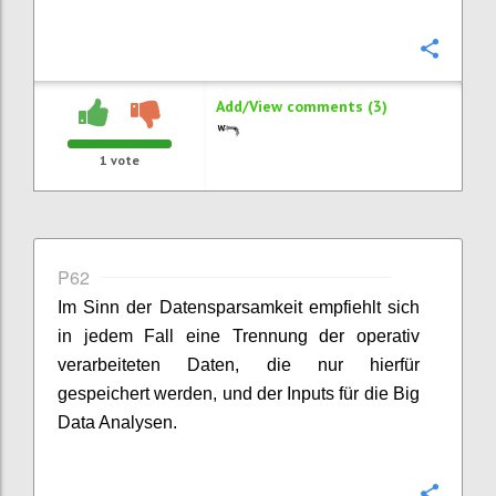
Confi
Add/View comments (3)
1
vote
P62
Im Sinn der Datensparsamkeit empfiehlt sich
in jedem Fall eine Trennung der operativ
verarbeiteten Daten, die nur hierfür
gespeichert werden, und der Inputs für die Big
Data Analysen.
Confi