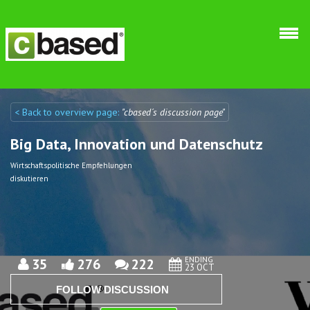
Skip to main content
< Back to overview page:
"cbased´s discussion page"
Discuto
Discuto
Big Data, Innovation und Datenschutz
Wirtschaftspolitische Empfehlungen
diskutieren
ENDING
35
276
222
23 OCT
FOLLOW DISCUSSION