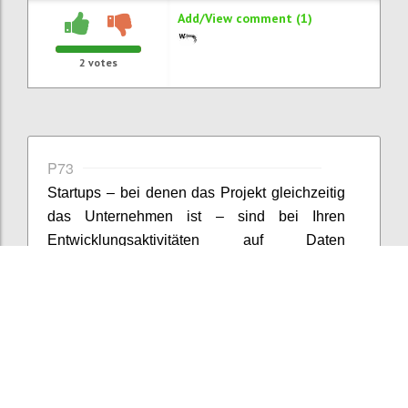
Add/View comment (1)
2
votes
P73
Startups – bei denen das Projekt gleichzeitig
das Unternehmen ist – sind bei Ihren
Entwicklungsaktivitäten auf Daten
angewiesen bzw. propagiert die Lean Startup-
Methode eine datengetriebene
Vorgangsweise. Der Umfang und die
Erhebungsmethoden sind allerdings selten
als Big Data zu bezeichnen. Zumeist handelt
es sich um persönliche Interviews, Umfragen,
Nutzungsdaten von Webseiten etc., worin