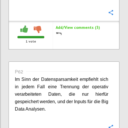
Confi
Add/View comments (3)
1
vote
P62
Im Sinn der Datensparsamkeit empfiehlt sich
in jedem Fall eine Trennung der operativ
verarbeiteten Daten, die nur hierfür
gespeichert werden, und der Inputs für die Big
Data Analysen.
Confi