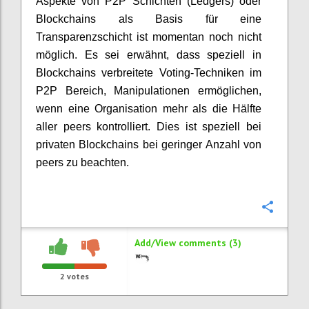
Aspekte von P2P Schichten (Ledgers) oder
Blockchains als Basis für eine
Transparenzschicht ist momentan noch nicht
möglich. Es sei erwähnt, dass speziell in
Blockchains verbreitete Voting-Techniken im
P2P Bereich, Manipulationen ermöglichen,
wenn eine Organisation mehr als die Hälfte
aller peers kontrolliert. Dies ist speziell bei
privaten Blockchains bei geringer Anzahl von
peers zu beachten.
Confi
Add/View comments (3)
2
votes