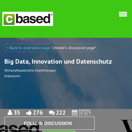
Skip to main content
< Back to overview page:
"cbased´s discussion page"
Discuto
Discuto
Big Data, Innovation und Datenschutz
Wirtschaftspolitische Empfehlungen
diskutieren
ENDING
35
276
222
23 OCT
FOLLOW DISCUSSION