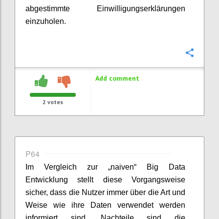
abgestimmte Einwilligungserklärungen
einzuholen.
Confi
Add comment
2
votes
P64
Im Vergleich zur „naiven“ Big Data
Entwicklung stellt diese Vorgangsweise
sicher, dass die Nutzer immer über die Art und
Weise wie ihre Daten verwendet werden
informiert sind. Nachteile sind die