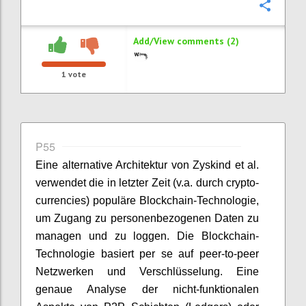
Confi
Add/View comments (2)
1
vote
P55
Eine alternative Architektur von Zyskind et al.
verwendet die in letzter Zeit (v.a. durch crypto-
currencies) populäre Blockchain-Technologie,
um Zugang zu personenbezogenen Daten zu
managen und zu loggen. Die Blockchain-
Technologie basiert per se auf peer-to-peer
Netzwerken und Verschlüsselung. Eine
genaue Analyse der nicht-funktionalen