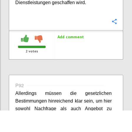
Dienstleistungen geschaffen wird.
Confi
Add comment
2
votes
P92
Allerdings müssen die gesetzlichen
Bestimmungen hinreichend klar sein, um hier
sowohl Nachfrage als auch Angebot zu
stimulieren. Wenn Ziele zu viel
Interpretationsspielraum lassen, steigt die
Unsicherheit und nicht die Zahl der Lösungen