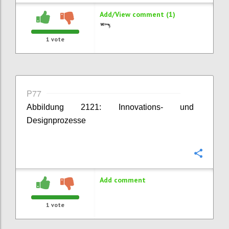
Add/View comment (1)
1
vote
P77
Abbildung 2121: Innovations- und
Designprozesse
Confi
Add comment
1
vote