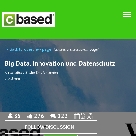
Skip to main content
< Back to overview page:
"cbased´s discussion page"
Discuto
Discuto
Big Data, Innovation und Datenschutz
Wirtschaftspolitische Empfehlungen
diskutieren
ENDING
35
276
222
23 OCT
FOLLOW DISCUSSION