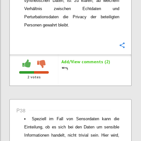
synthetischen Daten, ist zu klären, ab welchem
Verhältnis zwischen Echtdaten und
Perturbationsdaten die Privacy der beteiligten
Personen gewahrt bleibt.
Confi
Add/View comments (2)
2
votes
P38
Speziell im Fall von Sensordaten kann die
Einteilung, ob es sich bei den Daten um sensible
Informationen handelt, nicht trivial sein. Hier wird,