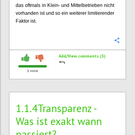
das oftmals in Klein- und Mittelbetrieben nicht
vorhanden ist und so ein weiterer limitierender
Faktor ist.
Confi
Add/View comments (3)
1
vote
1.1.4Transparenz -
Was ist exakt wann
passiert?