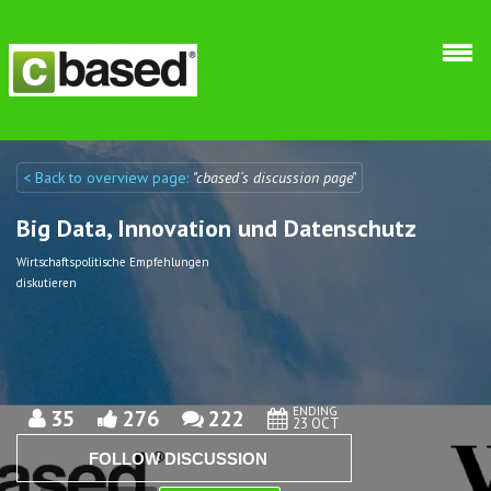
Skip to main content
< Back to overview page:
"cbased´s discussion page"
Discuto
Discuto
Big Data, Innovation und Datenschutz
Wirtschaftspolitische Empfehlungen
diskutieren
ENDING
35
276
222
23 OCT
FOLLOW DISCUSSION