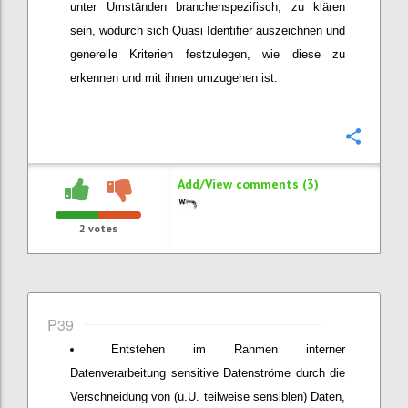
unter Umständen branchenspezifisch, zu klären
sein, wodurch sich Quasi Identifier auszeichnen und
generelle Kriterien festzulegen, wie diese zu
erkennen und mit ihnen umzugehen ist.
Confi
Add/View comments (3)
2
votes
P39
Entstehen im Rahmen interner
Datenverarbeitung sensitive Datenströme durch die
Verschneidung von (u.U. teilweise sensiblen) Daten,