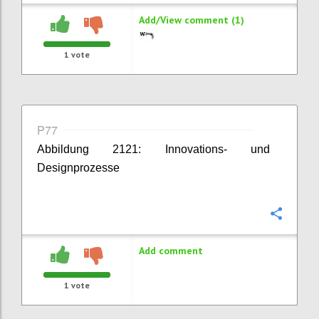
Add/View comment (1)
1
vote
P77
Abbildung 2121: Innovations- und
Designprozesse
Confi
Add comment
1
vote