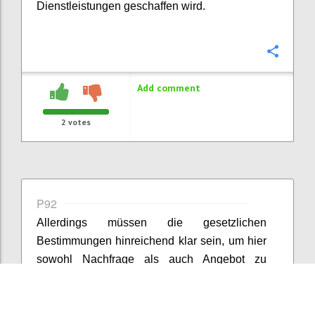
Dienstleistungen geschaffen wird.
Confi
Add comment
2
votes
P92
Allerdings müssen die gesetzlichen
Bestimmungen hinreichend klar sein, um hier
sowohl Nachfrage als auch Angebot zu
stimulieren. Wenn Ziele zu viel
Interpretationsspielraum lassen, steigt die
Unsicherheit und nicht die Zahl der Lösungen