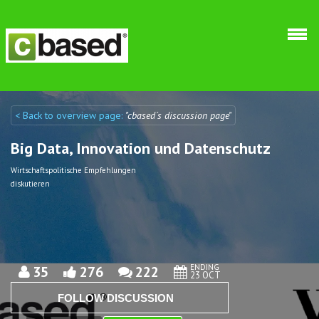
Skip to main content
< Back to overview page:
"cbased´s discussion page"
Discuto
Discuto
Big Data, Innovation und Datenschutz
Wirtschaftspolitische Empfehlungen
diskutieren
ENDING
35
276
222
23 OCT
FOLLOW DISCUSSION