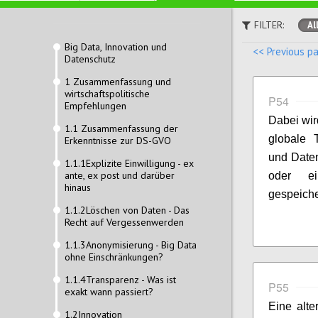
FILTER:
Al
Big Data, Innovation und
<< Previous p
Datenschutz
1 Zusammenfassung und
wirtschaftspolitische
P54
Empfehlungen
Dabei wir
1.1 Zusammenfassung der
globale 
Erkenntnisse zur DS-GVO
und Daten
1.1.1Explizite Einwilligung - ex
ante, ex post und darüber
oder ei
hinaus
gespeicher
1.1.2Löschen von Daten - Das
Recht auf Vergessenwerden
1.1.3Anonymisierung - Big Data
ohne Einschränkungen?
1.1.4Transparenz - Was ist
P55
exakt wann passiert?
Eine alte
1.2Innovation