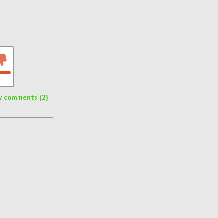
s
w comments (2)