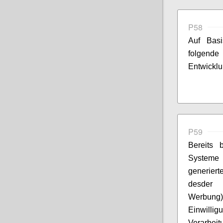
P58
Auf Basi
folgend
Entwicklu
P59
Bereits 
Systeme 
generier
desder V
Werbung) 
Einwillig
Verarbeit