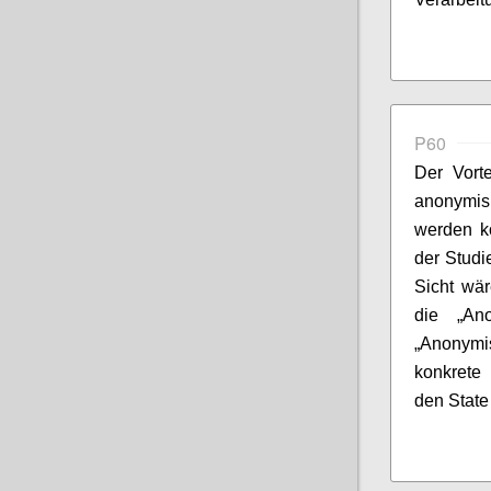
P60
Der Vorte
anonymis
werden kö
der Studi
Sicht wä
die „Ano
„Anonymi
konkrete
den State 