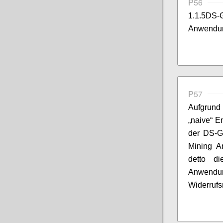
P56
1.1.5DS
Anwendu
P57
Aufgrund
„naive“ E
der DS-G
Mining A
detto di
Anwend
Widerrufsm