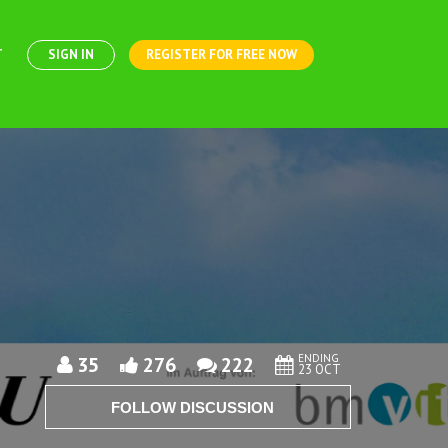
T
SIGN IN
REGISTER FOR FREE NOW
ENDING
35
276
222
23 OCT
FOLLOW DISCUSSION