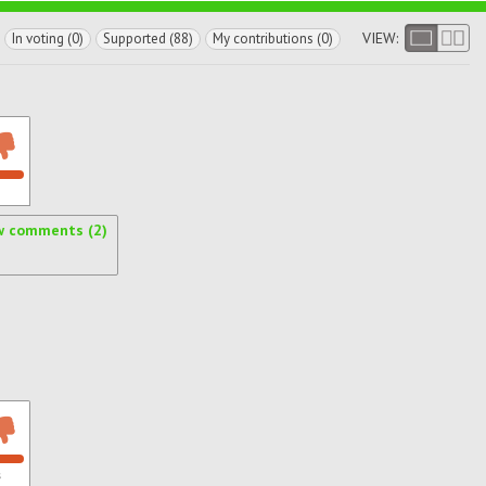
VIEW:
In voting (0)
Supported (88)
My contributions (0)
w comments (2)
s