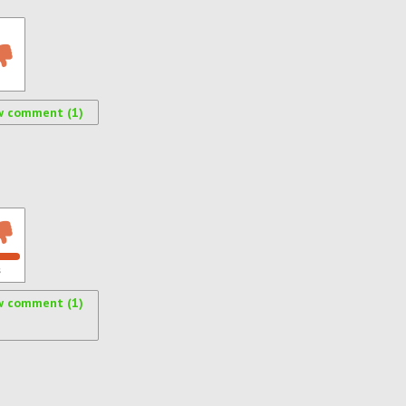
w comment (1)
s
w comment (1)