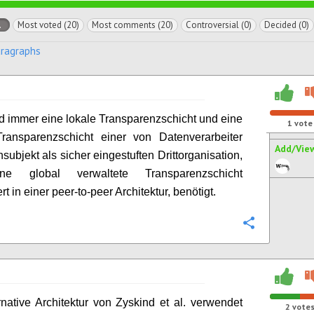
l
Most voted (20)
Most comments (20)
Controversial (0)
Decided (0)
aragraphs
d immer eine lokale Transparenzschicht und eine
1
vote
Transparenzschicht einer von Datenverarbeiter
Add/Vie
subjekt als sicher eingestuften Drittorganisation,
ne global verwaltete Transparenzschicht
t in einer peer-to-peer Architektur, benötigt.
Configure
rnative Architektur von Zyskind et al. verwendet
2
vote