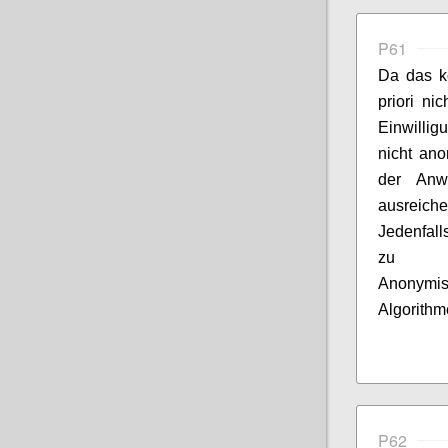
P61
Da das k
priori ni
Einwillig
nicht ano
der Anw
ausreiche
Jedenfall
zu be
Anonymi
Algorithm
P62