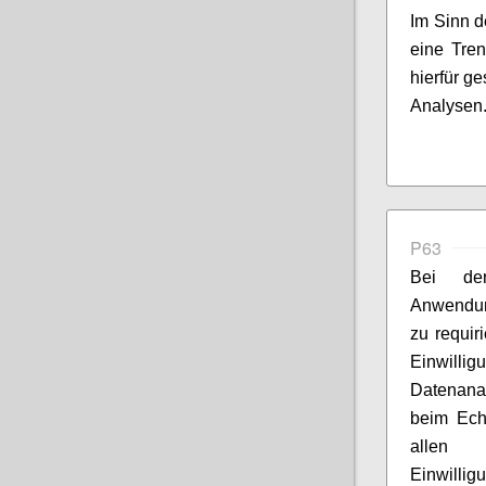
Im Sinn d
eine Tren
hierfür g
Analysen
P63
Bei der
Anwendung
zu requir
Einwillig
Datenanal
beim Ech
allen N
Einwillig