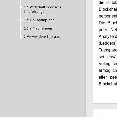
die in le
1.3 Wirtschaftspolitische
Blockc
Empfehlungen
personen
1.3.1 Ausgangslage
Die Block
1.3.2 Maßnahmen
peer Net
2 Verwendete Literatur
Analyse d
(Ledger
Transpare
sei erwä
Voting-
ermöglich
aller pee
Blockchai