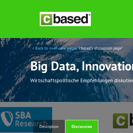
< Back to overview page:
"cbased´s discussion page"
Discuto
Discuto
Big Data, Innovati
Wirtschaftspolitische Empfehlungen diskutie
Discussion
Description