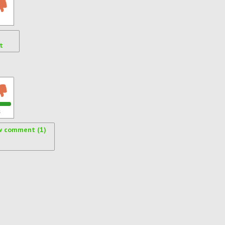
t
s
w comment (1)