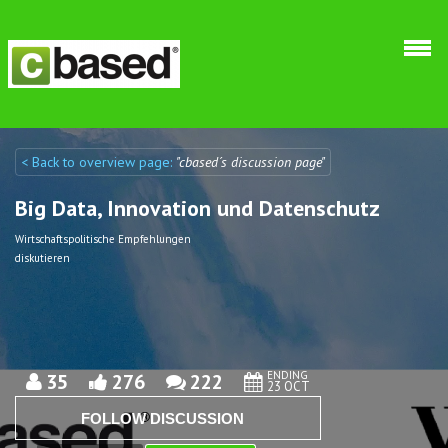
Skip to main content
< Back to overview page:
"cbased´s discussion page"
Discuto
Discuto
Big Data, Innovation und Datenschutz
Wirtschaftspolitische Empfehlungen
diskutieren
ENDING
35
276
222
23 OCT
FOLLOW DISCUSSION