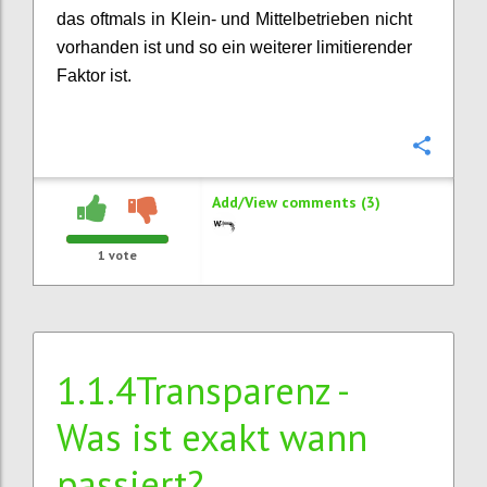
das oftmals in Klein- und Mittelbetrieben nicht
vorhanden ist und so ein weiterer limitierender
Faktor ist.
Confi
Add/View comments (3)
1
vote
1.1.4Transparenz -
Was ist exakt wann
passiert?