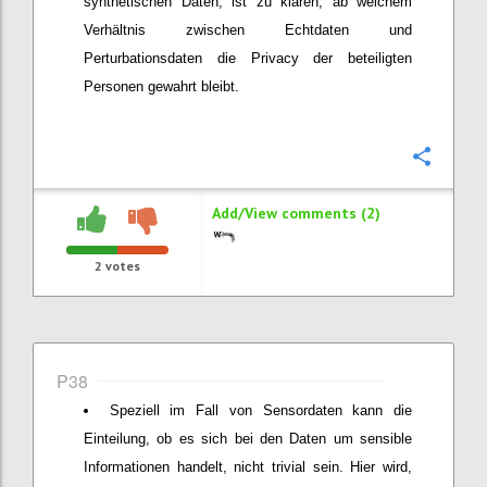
synthetischen Daten, ist zu klären, ab welchem
Verhältnis zwischen Echtdaten und
Perturbationsdaten die Privacy der beteiligten
Personen gewahrt bleibt.
Confi
Add/View comments (2)
2
votes
P38
Speziell im Fall von Sensordaten kann die
Einteilung, ob es sich bei den Daten um sensible
Informationen handelt, nicht trivial sein. Hier wird,