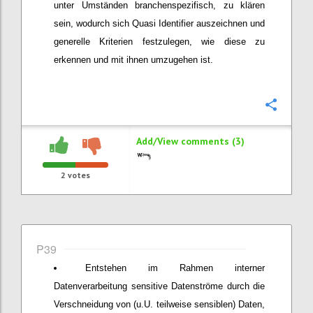
unter Umständen branchenspezifisch, zu klären
sein, wodurch sich Quasi Identifier auszeichnen und
generelle Kriterien festzulegen, wie diese zu
erkennen und mit ihnen umzugehen ist.
Confi
Add/View comments (3)
2
votes
P39
Entstehen im Rahmen interner
Datenverarbeitung sensitive Datenströme durch die
Verschneidung von (u.U. teilweise sensiblen) Daten,