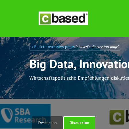
< Back to overview page:
"cbased´s discussion page"
Discuto
Discuto
Big Data, Innovati
Wirtschaftspolitische Empfehlungen diskutie
Discussion
Description