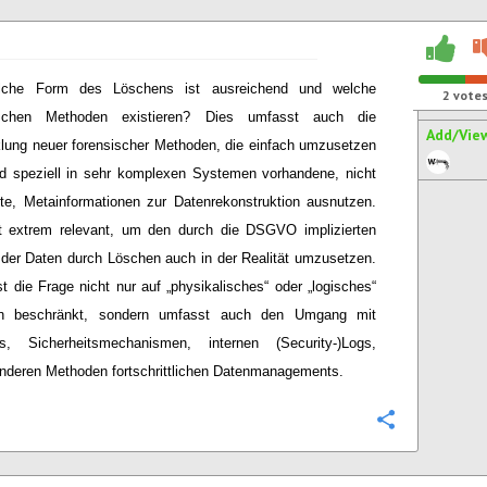
lche Form des Löschens ist ausreichend und welche
2
vote
ischen Methoden existieren? Dies umfasst auch die
Add/Vie
lung neuer forensischer Methoden, die einfach umzusetzen
d speziell in sehr komplexen Systemen vorhandene, nicht
te, Metainformationen zur Datenrekonstruktion ausnutzen.
t extrem relevant, um den durch die DSGVO implizierten
der Daten durch Löschen auch in der Realität umzusetzen.
st die Frage nicht nur auf „physikalisches“ oder „logisches“
n beschränkt, sondern umfasst auch den Umgang mit
s, Sicherheitsmechanismen, internen (Security-)Logs,
nderen Methoden fortschrittlichen Datenmanagements.
Configure