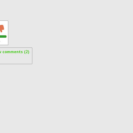
s
w comments (2)