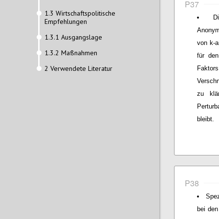
P37
1.3 Wirtschaftspolitische
D
Empfehlungen
Anonymi
1.3.1 Ausgangslage
von k-a
1.3.2 Maßnahmen
für den
2 Verwendete Literatur
Faktors
Verschn
zu klä
Perturb
bleibt.
P38
Spez
bei den