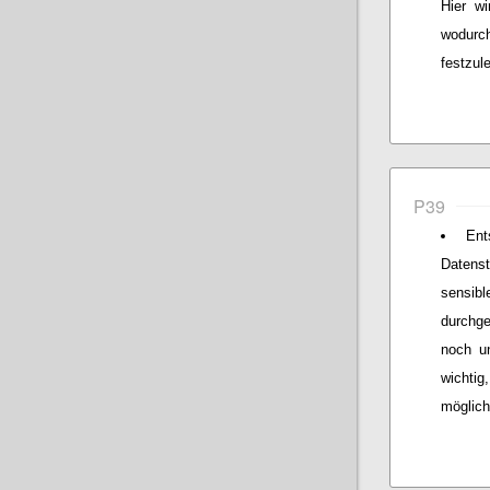
Hier wi
wodurch
festzul
P39
Ent
Datens
sensibl
durchg
noch un
wichtig
möglich 