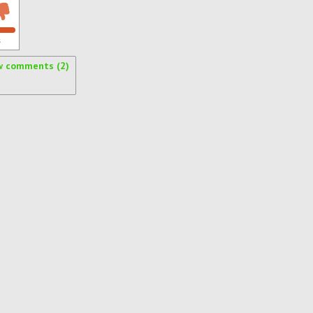
s
w comments (2)