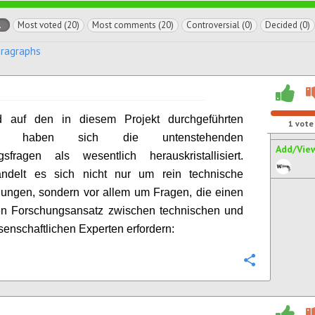
l
Most voted (20)
Most comments (20)
Controversial (0)
Decided (0)
aragraphs
d auf den in diesem Projekt durchgeführten
1
vote
en haben sich die untenstehenden
Add/Vie
gsfragen als wesentlich herauskristallisiert.
ndelt es sich nicht nur um rein technische
lungen, sondern vor allem um Fragen, die einen
ten Forschungsansatz zwischen technischen und
senschaftlichen Experten erfordern:
Configure