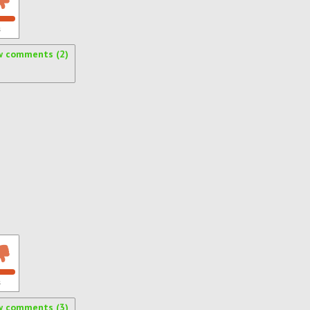
s
w comments (2)
s
w comments (3)