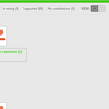
VIEW:
In voting (0)
Supported (88)
My contributions (0)
w comment (1)