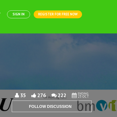
T
SIGN IN
REGISTER FOR FREE NOW
ENDING
35
276
222
23 OCT
FOLLOW DISCUSSION