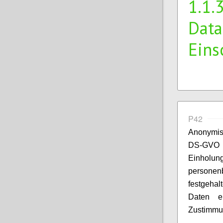
1.1.
Data
Eins
P42
Anonymis
DS-GVO a
Einholung
personen
festgeha
Daten ei
Zustimmu