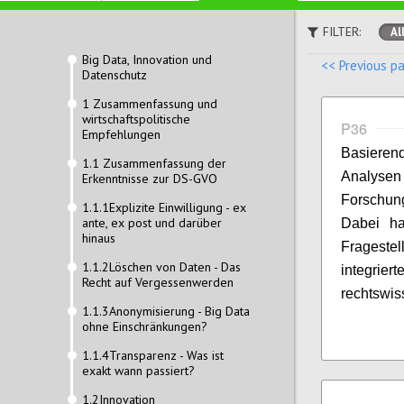
FILTER:
Al
Big Data, Innovation und
<< Previous p
Datenschutz
1 Zusammenfassung und
wirtschaftspolitische
P36
Empfehlungen
Basieren
1.1 Zusammenfassung der
Analys
Erkenntnisse zur DS-GVO
Forschun
1.1.1Explizite Einwilligung - ex
ante, ex post und darüber
Dabei ha
hinaus
Fragestel
1.1.2Löschen von Daten - Das
integrier
Recht auf Vergessenwerden
rechtswis
1.1.3Anonymisierung - Big Data
ohne Einschränkungen?
1.1.4Transparenz - Was ist
exakt wann passiert?
1.2Innovation