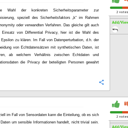
ie Wahl der konkreten Sicherheitsparameter zur
2
vote
sierung, speziell des Sicherheitsfaktors „k“ im Rahmen
Add/Vie
nonymity oder verwandten Verfahren. Das gleiche gilt auch
 Einsatz von Differential Privacy, hier ist die Wahl des
 Epsilon zu klären. Im Fall von Datenperturbation, d.h. der
eidung von Echtdatensätzen mit synthetischen Daten, ist
ren, ab welchem Verhältnis zwischen Echtdaten und
ationsdaten die Privacy der beteiligten Personen gewahrt
Configure
iell im Fall von Sensordaten kann die Einteilung, ob es sich
2
vote
 Daten um sensible Informationen handelt, nicht trivial sein.
Add/Vie