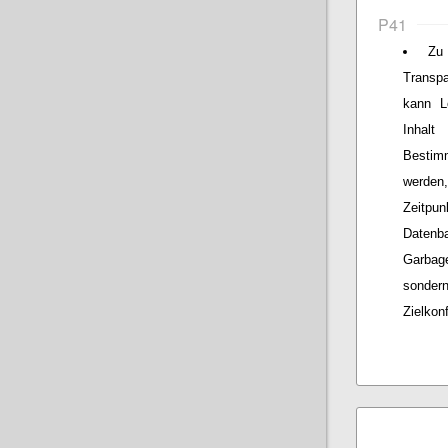
P41
Zu
Transp
kann L
Inhalt
Bestim
werden
Zeitpun
Datenb
Garbage
sonder
Zielkon