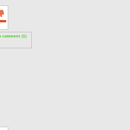
s
w comment (1)