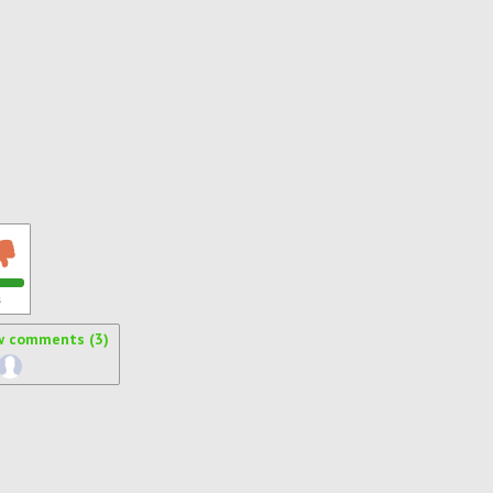
s
w comments (3)