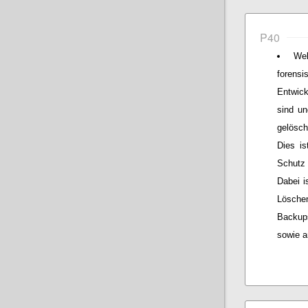
P40
We
forens
Entwick
sind un
gelösch
Dies is
Schutz 
Dabei i
Lösche
Backup
sowie a