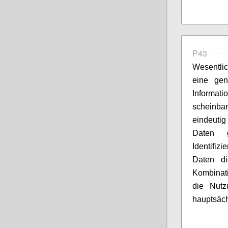
P43
Wesentlic
eine gen
Informat
scheinb
eindeuti
Daten g
Identifiz
Daten di
Kombinati
die Nutz
hauptsäch