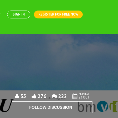
T
SIGN IN
REGISTER FOR FREE NOW
ENDING
35
276
222
23 OCT
FOLLOW DISCUSSION