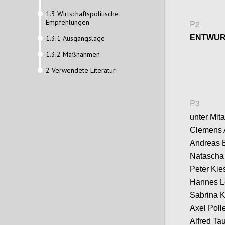
1.3 Wirtschaftspolitische
Empfehlungen
P2
ENTWU
1.3.1 Ausgangslage
1.3.2 Maßnahmen
2 Verwendete Literatur
P3
unter Mita
Clemens A
Andreas E
Natascha
Peter Kie
Hannes Le
Sabrina K
Axel Polle
Alfred Ta