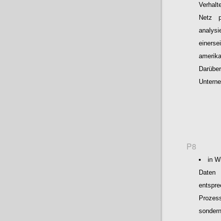
Verhal
Netz p
analysi
einers
amerik
Darüb
Unterne
P8
in W
Daten 
entspre
Prozes
sondern