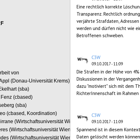
Eine rechtlich korrekte Löschu
Transparenz. Rechtlich ordnun
verjährte Strafdaten, Adressen
RF
werden und dürfen nicht wie e
Betroffenen schweben.
Configure
C3W
09.10.2017 - 11:09
Die Strafen in der Höhe von 4%
rbeit von
Diskussionen in der Vergangenh
ppl (Donau-Universität Krems)
dazu "motiviert" sich mit dem 
kelhart (sba)
RichterInnenschaft im Rahmen i
 Fenz (cbased)
seberg (sba)
o (cbased, Koordination)
C3W
irrane (Wirtschaftsuniversität Wien)
09.10.2017 - 11:09
Spannend ist in diesem Kontext
res (Wirtschaftsuniversität Wien)
Daten gelöscht werden können
udes (Wirtschaftsuniversität Wien)