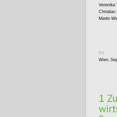
Veronika T
Christian
Martin Wi
P4
Wien, Se
Z
1
wirt