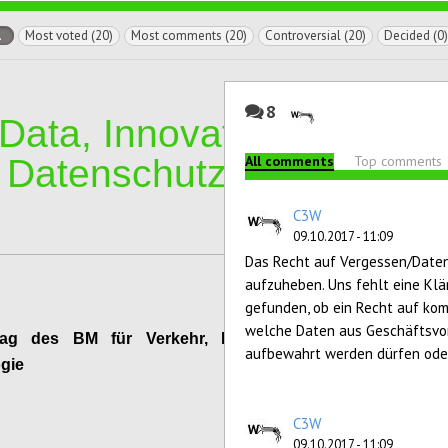
l
Most voted (20)
Most comments (20)
Controversial (20)
Decided (0)
8
 Data, Innovation
 Datenschutz
All comments
Top comments
C3W
09.10.2017 - 11:09
Das Recht auf Vergessen/Daten
aufzuheben. Uns fehlt eine Klä
gefunden, ob ein Recht auf kom
welche Daten aus Geschäftsvo
rag des BM für Verkehr, Innovation und
aufbewahrt werden dürfen oder
gie
Configure
C3W
09.10.2017 - 11:09