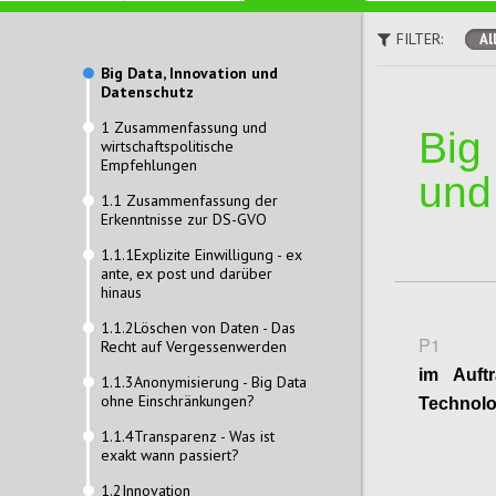
FILTER:
Al
Big Data, Innovation und
Datenschutz
1 Zusammenfassung und
Big
wirtschaftspolitische
Empfehlungen
und
1.1 Zusammenfassung der
Erkenntnisse zur DS-GVO
1.1.1Explizite Einwilligung - ex
ante, ex post und darüber
hinaus
1.1.2Löschen von Daten - Das
P1
Recht auf Vergessenwerden
im Auft
1.1.3Anonymisierung - Big Data
ohne Einschränkungen?
Technolo
1.1.4Transparenz - Was ist
exakt wann passiert?
1.2Innovation