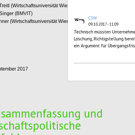
reitl (Wirtschaftsuniversität Wien)
 Singer (BMVIT)
C3W
nner (Wirtschaftsuniversität Wien)
09.10.2017 - 11:09
Technisch müssten Unternehmen,
Configure
Löschung, Richtigstellung bere
ein Argument für Übergangsfrist
ptember 2017
Configure
usammenfassung und
schaftspolitische