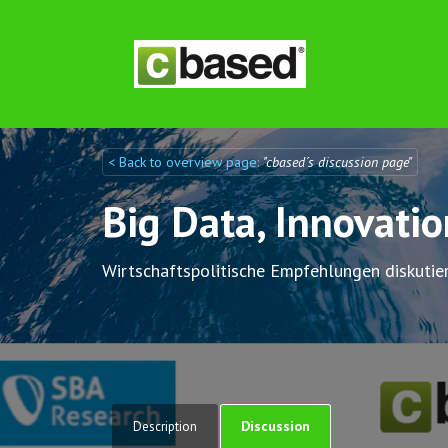
< Back to overview page:
"cbased´s discussion page"
Discuto
Discuto
Big Data, Innovati
Wirtschaftspolitische Empfehlungen diskutie
Discussion
Description