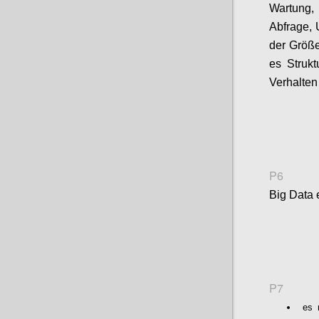
Wartung, 
Abfrage, 
der Größe
es Struk
Verhalten
P6
Big Data 
P7
es 