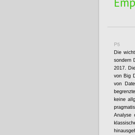
Emp
P5
Die wicht
sondern D
2017. Die
von Big 
von Date
begrenzte
keine all
pragmati
Analyse 
klassis
hinausge