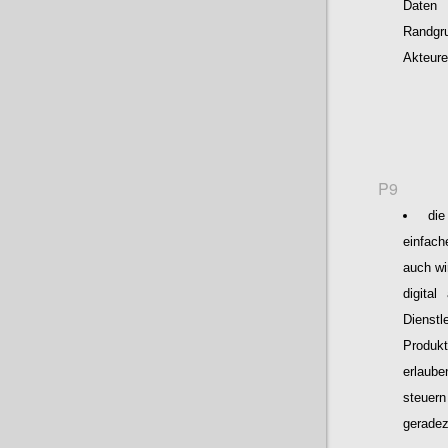
Daten 
Randgr
Akteure
P9
die
einfac
auch wi
digita
Dienstl
Produkt
erlaube
steuer
geradez