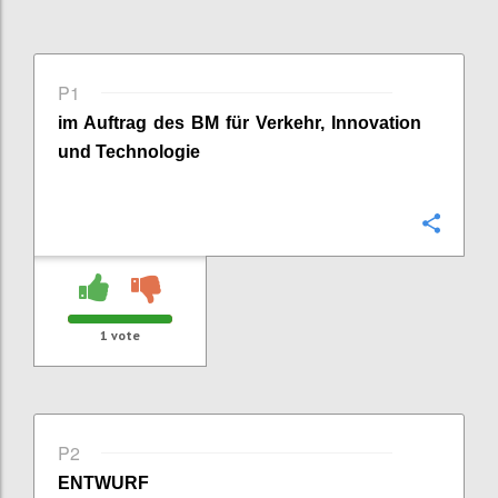
P1
im Auftrag des BM für Verkehr, Innovation
und Technologie
Confi
1
vote
P2
ENTWURF