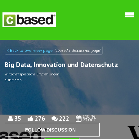
Skip to main content
< Back to overview page:
"cbased´s discussion page"
Discuto
Discuto
Big Data, Innovation und Datenschutz
Wirtschaftspolitische Empfehlungen
diskutieren
ENDING
35
276
222
23 OCT
FOLLOW DISCUSSION