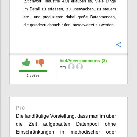
(Stichwort: Industrie 4.0) erlauben es, viele Dinge
im Detail zu erfassen, zu überwachen, zu steuern
etc., und produzieren dabei große Datenmengen,
die geradezu danach rufen, ausgewertet zu werden.
Confi
Add/View comments (8)
2
votes
P10
Die landläufige Vorstellung, dass man im über
die Zeit aufgebauten Datenpool ohne
Einschränkungen in methodischer oder