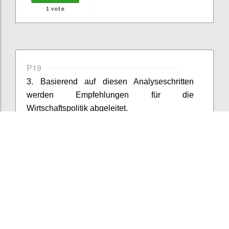
1
vote
P19
3. Basierend auf diesen Analyseschritten
werden Empfehlungen für die
Wirtschaftspolitik abgeleitet.
Confi
Add comment