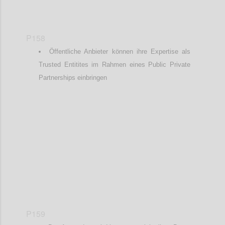
P158
Öffentliche Anbieter können ihre Expertise als
Trusted Entitites im Rahmen eines Public Private
Partnerships einbringen
Confi
P159