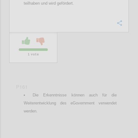
teilhaben und wird gefördert.
Confi
1
vote
P161
Die Erkenntnisse können auch für die
Weiterentwicklung des eGovernment verwendet
werden.
Confi