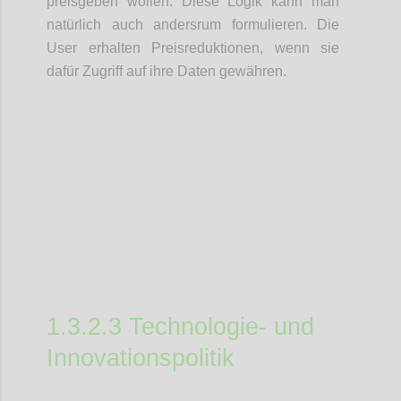
preisgeben wollen. Diese Logik kann man
natürlich auch andersrum formulieren. Die
User erhalten Preisreduktionen, wenn sie
dafür Zugriff auf ihre Daten gewähren.
Confi
1.3.2.3 Technologie- und
Innovationspolitik