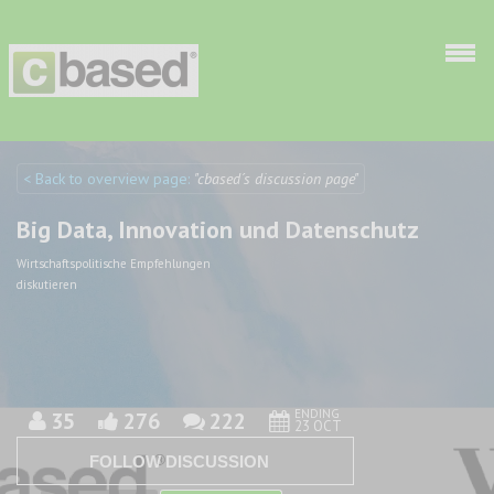
Skip to main content
< Back to overview page:
"cbased´s discussion page"
Discuto
Discuto
Big Data, Innovation und Datenschutz
Wirtschaftspolitische Empfehlungen
diskutieren
ENDING
35
276
222
23 OCT
FOLLOW DISCUSSION