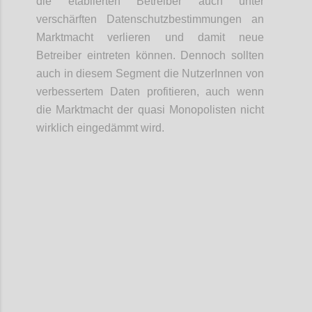
die etablierten Betreiber auch unter
verschärften Datenschutzbestimmungen an
Marktmacht verlieren und damit neue
Betreiber eintreten können. Dennoch sollten
auch in diesem Segment die NutzerInnen von
verbessertem Daten profitieren, auch wenn
die Marktmacht der quasi Monopolisten nicht
wirklich eingedämmt wird.
Confi