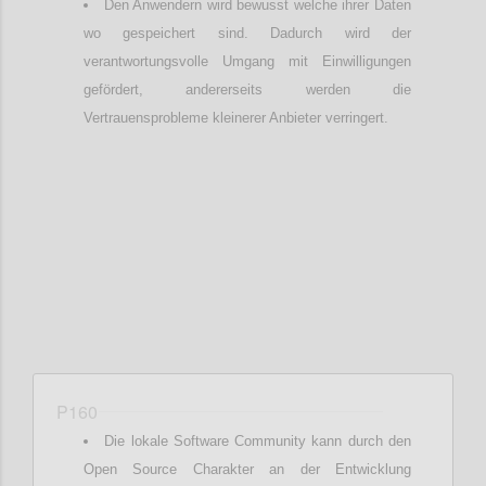
Den Anwendern wird bewusst welche ihrer Daten
wo gespeichert sind. Dadurch wird der
verantwortungsvolle Umgang mit Einwilligungen
gefördert, andererseits werden die
Vertrauensprobleme kleinerer Anbieter verringert.
Confi
P160
Die lokale Software Community kann durch den
Open Source Charakter an der Entwicklung