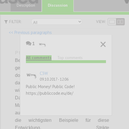
Discussion
Description
FILTER:
VIEW:
<< Previous paragraphs
1
P147
All comments
Top comments
Bei den gegenwärtigen Marktverhältnissen
gelingt es einigen Unternehmen eine
C3W
dominante Stellung zu entwickeln und
09.10.2017 - 12:06
dadurch Marktmacht aufzubauen. Diese
Public Money! Public Code!
wiederum hilft dem Unternehmen noch mehr
https://publiccode.eu/de/
Daten zu sammeln und damit ihre
Marktposition zu festigen oder noch weiter
auszubauen. Google, Facebook, Amazon sind
die wichtigsten Beispiele für diese
Entwicklung. Strikte