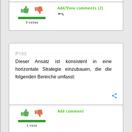
Add/View comments (2)
3
votes
P153
Dieser Ansatz ist konsistent in eine
horizontale Strategie einzubauen, die die
folgenden Bereiche umfasst:
Confi
Add comment
1
vote