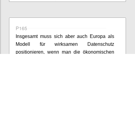
P165
Insgesamt muss sich aber auch Europa als
Modell für wirksamen Datenschutz
positionieren, wenn man die ökonomischen
Chancen realisieren will. Dies heißt auch,
dass man Personen die das europäische
Datenschutzniveau „genießen“ wollen eine
Art eResidency gewährt wie es bereit Estland
macht. Österreich könnte hier nachziehen und
eine flächendeckende europäische Lösung
vorwegnehmen. Letztendlich müssen – wie
bereits erwähnt – alle Unternehmen die DS-
GVO einhalten, wenn sie europäische
KundInnen haben. Wenn man die Zahl der