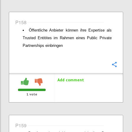
P158
Öffentliche Anbieter können ihre Expertise als
Trusted Entitites im Rahmen eines Public Private
Partnerships einbringen
Confi
Add comment
1
vote
P159