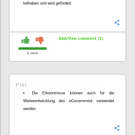
teilhaben und wird gefördert.
Confi
Add/View comment (1)
1
vote
P161
Die Erkenntnisse können auch für die
Weiterentwicklung des eGovernment verwendet
werden.
Confi