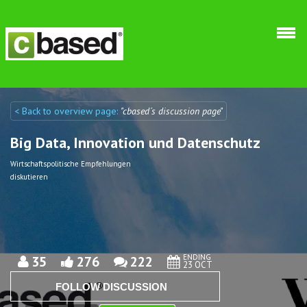
Skip to main content
< Back to overview page:
"cbased´s discussion page"
Discuto
Discuto
Big Data, Innovation und Datenschutz
Wirtschaftspolitische Empfehlungen
diskutieren
ENDING
35
276
222
23 OCT
FOLLOW DISCUSSION