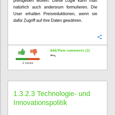
preisgeben wollen. Diese Logik kann man
natürlich auch andersrum formulieren. Die
User erhalten Preisreduktionen, wenn sie
dafür Zugriff auf ihre Daten gewähren.
Confi
Add/View comments (2)
2
votes
1.3.2.3 Technologie- und
Innovationspolitik