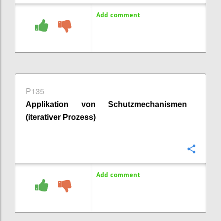
Add comment
P135
Applikation von Schutzmechanismen
(iterativer Prozess)
Confi
Add comment