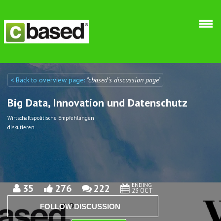
Skip to main content
< Back to overview page:
"cbased´s discussion page"
Discuto
Discuto
Big Data, Innovation und Datenschutz
Wirtschaftspolitische Empfehlungen
diskutieren
ENDING
35
276
222
23 OCT
FOLLOW DISCUSSION