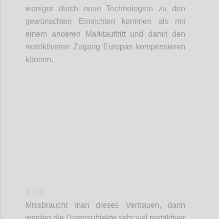
weniger durch neue Technologien zu den
gewünschten Einsichten kommen als mit
einem anderen Marktauftritt und damit den
restriktiveren Zugang Europas kompensieren
können.
Confi
P116
Missbraucht man dieses Vertrauen, dann
werden die Datensubjekte sehr viel restriktiver