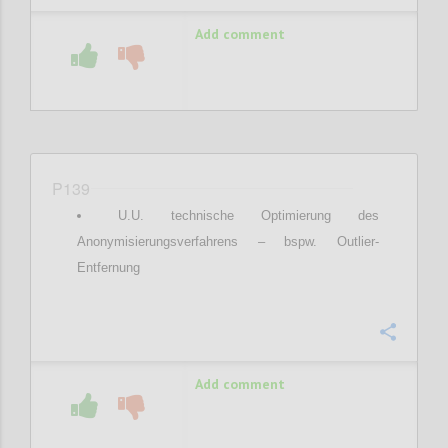
Add comment
P139
U.U. technische Optimierung des
Anonymisierungsverfahrens – bspw. Outlier-
Entfernung
Confi
Add comment