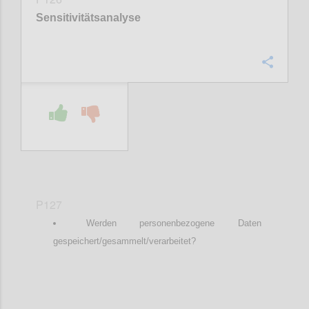
Sensitivitätsanalyse
Confi
P127
Werden personenbezogene Daten
gespeichert/gesammelt/verarbeitet?
Confi