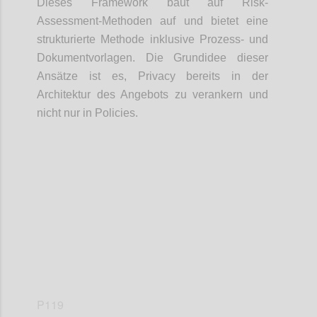
Dieses Framework baut auf Risk-
Assessment-Methoden auf und bietet eine
strukturierte Methode inklusive Prozess- und
Dokumentvorlagen. Die Grundidee dieser
Ansätze ist es, Privacy bereits in der
Architektur des Angebots zu verankern und
nicht nur in Policies.
Confi
P119