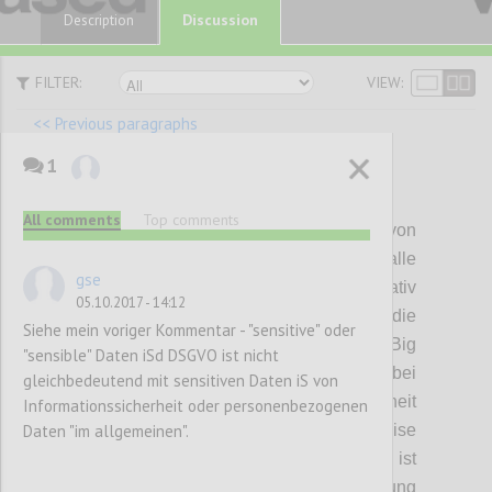
Discussion
Description
FILTER:
VIEW:
<< Previous paragraphs
1
P110
All comments
Top comments
Verantwortliche für die Verarbeitung von
persönlichen Daten haben in Europa für alle
gse
geplanten Verarbeitungsschritte relativ
05.10.2017 - 14:12
detailliert Zustimmung einzuholen oder die
Siehe mein voriger Kommentar - "sensitive" oder
Daten zu anonymisieren und dann ihre Big
"sensible" Daten iSd DSGVO ist nicht
Data-Auswertungsstrategien zu fahren. Da bei
gleichbedeutend mit sensitiven Daten iS von
der Anonymisierung zum einen Unsicherheit
Informationssicherheit oder personenbezogenen
Daten "im allgemeinen".
über die dabei zu wählende Vorgangsweise
besteht, der Umgang damit herausfordernd ist
und andererseits durch die Anonymisierung