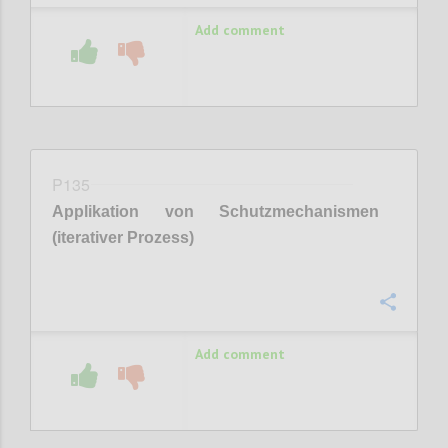
Add comment
P135
Applikation von Schutzmechanismen
(iterativer Prozess)
Confi
Add comment