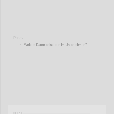
P125
Welche Daten existieren im Unternehmen?
Confi
P126