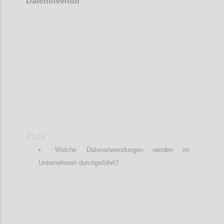
Dateninventur
Confi
P124
Welche Datenanwendungen werden im
Unternehmen durchgeführt?
Confi