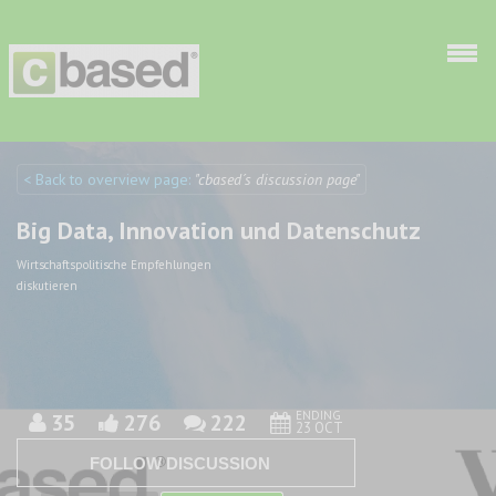
Skip to main content
< Back to overview page:
"cbased´s discussion page"
Discuto
Discuto
Big Data, Innovation und Datenschutz
Wirtschaftspolitische Empfehlungen
diskutieren
ENDING
35
276
222
23 OCT
FOLLOW DISCUSSION