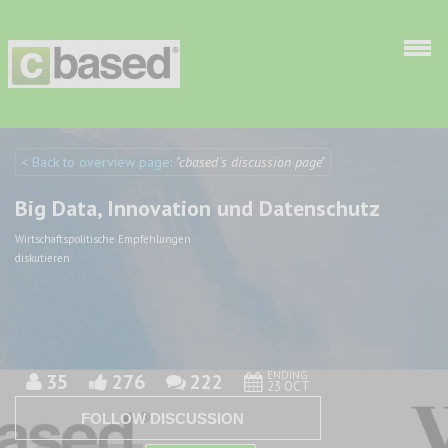
Skip to main content
< Back to overview page:
"cbased´s discussion page"
Discuto
Discuto
Big Data, Innovation und Datenschutz
Wirtschaftspolitische Empfehlungen
diskutieren
ENDING
35
276
222
23 OCT
FOLLOW DISCUSSION