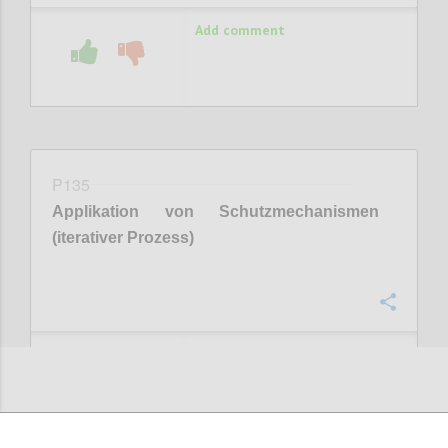
Add comment
P135
Applikation von Schutzmechanismen
(iterativer Prozess)
Confi
Add comment
IMPRESSUM
TERMS OF USE