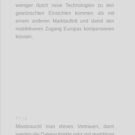
weniger durch neue Technologien zu den
gewünschten Einsichten kommen als mit
einem anderen Marktauftritt und damit den
restriktiveren Zugang Europas kompensieren
können.
Confi
P116
Missbraucht man dieses Vertrauen, dann
werden die Datensubjekte sehr viel restriktiver