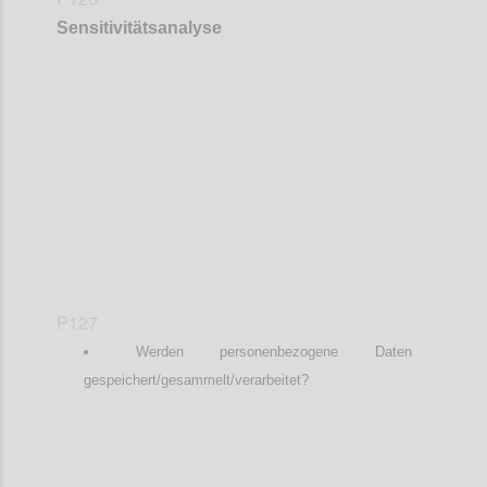
Sensitivitätsanalyse
Confi
P127
Werden personenbezogene Daten
gespeichert/gesammelt/verarbeitet?
Confi