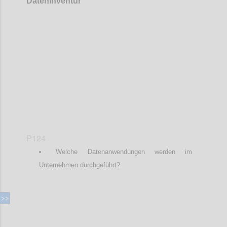
Dateninventur
Confi
P124
Welche Datenanwendungen werden im
Unternehmen durchgeführt?
Confi