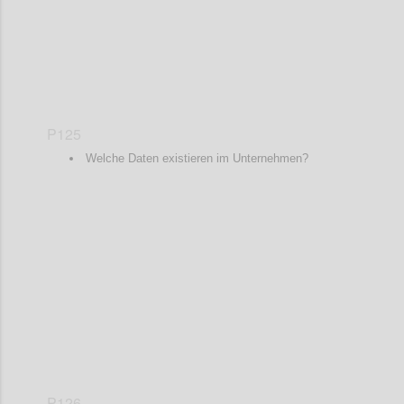
P125
Welche Daten existieren im Unternehmen?
Confi
P126