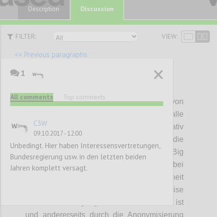
Discussion
Description
FILTER:
VIEW:
<< Previous paragraphs
1
P110
All comments
Top comments
Verantwortliche für die Verarbeitung von
persönlichen Daten haben in Europa für alle
C3W
geplanten Verarbeitungsschritte relativ
09.10.2017 - 12:00
detailliert Zustimmung einzuholen oder die
Unbedingt. Hier haben Interessensvertretungen,
Daten zu anonymisieren und dann ihre Big
Bundesregierung usw. in den letzten beiden
Data-Auswertungsstrategien zu fahren. Da bei
Jahren komplett versagt.
der Anonymisierung zum einen Unsicherheit
über die dabei zu wählende Vorgangsweise
besteht, der Umgang damit herausfordernd ist
und andererseits durch die Anonymisierung