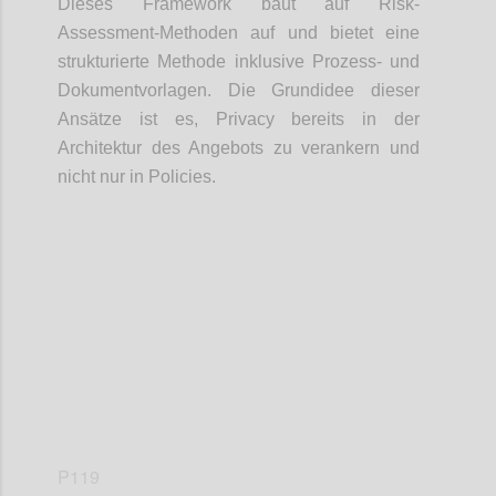
Dieses Framework baut auf Risk-
Assessment-Methoden auf und bietet eine
strukturierte Methode inklusive Prozess- und
Dokumentvorlagen. Die Grundidee dieser
Ansätze ist es, Privacy bereits in der
Architektur des Angebots zu verankern und
nicht nur in Policies.
Confi
P119