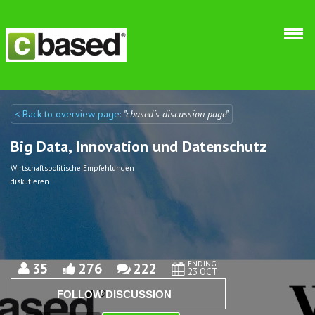
Skip to main content
< Back to overview page:
"cbased´s discussion page"
Discuto
Discuto
Big Data, Innovation und Datenschutz
Wirtschaftspolitische Empfehlungen
diskutieren
ENDING
35
276
222
23 OCT
FOLLOW DISCUSSION