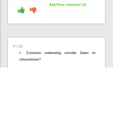
Add/View comment (1)
P128
Existieren anderweitig sensible Daten im
Unternehmen?
Confi
Add comment