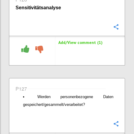
Sensitivitätsanalyse
Confi
Add/View comment (1)
P127
Werden personenbezogene Daten
gespeichert/gesammelt/verarbeitet?
Confi