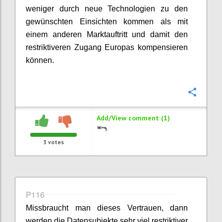
weniger durch neue Technologien zu den
gewünschten Einsichten kommen als mit
einem anderen Marktauftritt und damit den
restriktiveren Zugang Europas kompensieren
können.
Confi
Add/View comment (1)
3
votes
P116
Missbraucht man dieses Vertrauen, dann
werden die Datensubjekte sehr viel restriktiver