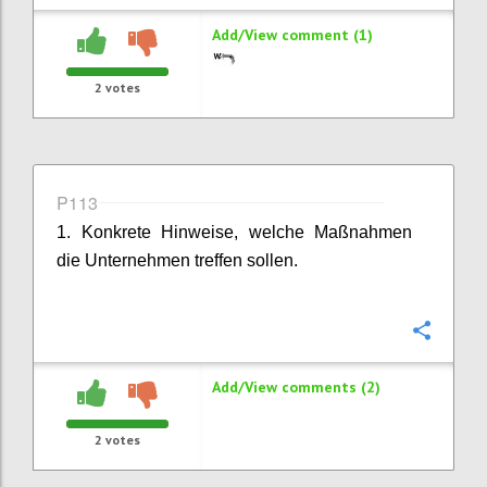
Add/View comment (1)
2
votes
P113
1. Konkrete Hinweise, welche Maßnahmen
die Unternehmen treffen sollen.
Confi
Add/View comments (2)
2
votes