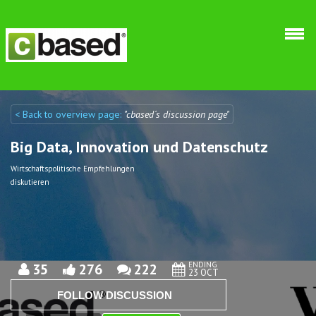
Skip to main content
< Back to overview page:
"cbased´s discussion page"
Discuto
Discuto
Big Data, Innovation und Datenschutz
Wirtschaftspolitische Empfehlungen
diskutieren
ENDING
35
276
222
23 OCT
FOLLOW DISCUSSION