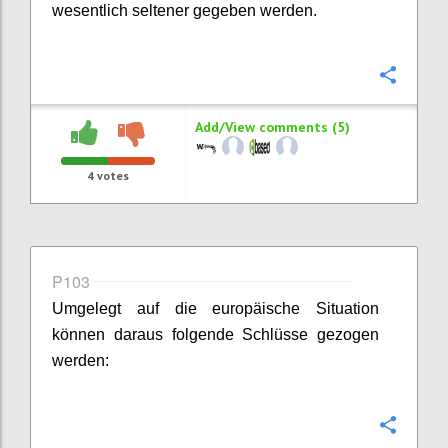
wesentlich seltener gegeben werden.
Confi
Add/View comments (5)
4
votes
P103
Umgelegt auf die europäische Situation
können daraus folgende Schlüsse gezogen
werden:
Confi