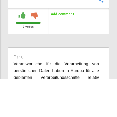
Confi
Add comment
2
votes
P110
Verantwortliche für die Verarbeitung von
persönlichen Daten haben in Europa für alle
geplanten Verarbeitungsschritte relativ
detailliert Zustimmung einzuholen oder die
Daten zu anonymisieren und dann ihre Big
Data-Auswertungsstrategien zu fahren. Da bei
der Anonymisierung zum einen Unsicherheit
über die dabei zu wählende Vorgangsweise