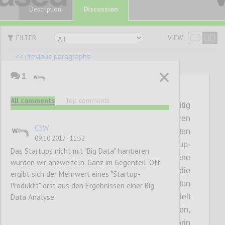
Discussion
Description
FILTER:
VIEW:
<< Previous paragraphs
1
P73
All comments
Top comments
Startups – bei denen das Projekt gleichzeitig
das Unternehmen ist – sind bei Ihren
C3W
Entwicklungsaktivitäten auf Daten
09.10.2017 - 11:52
angewiesen bzw. propagiert die Lean Startup-
Das Startups nicht mit "Big Data" hantieren
Methode eine datengetriebene
würden wir anzweifeln. Ganz im Gegenteil. Oft
Vorgangsweise. Der Umfang und die
ergibt sich der Mehrwert eines "Startup-
Erhebungsmethoden sind allerdings selten
Produkts" erst aus den Ergebnissen einer Big
Data Analyse.
als Big Data zu bezeichnen. Zumeist handelt
es sich um persönliche Interviews, Umfragen,
Nutzungsdaten von Webseiten etc., worin