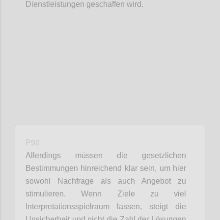
Dienstleistungen geschaffen wird.
Confi
P92
Allerdings müssen die gesetzlichen
Bestimmungen hinreichend klar sein, um hier
sowohl Nachfrage als auch Angebot zu
stimulieren. Wenn Ziele zu viel
Interpretationsspielraum lassen, steigt die
Unsicherheit und nicht die Zahl der Lösungen