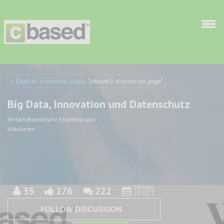
Skip to main content
< Back to overview page:
"cbased´s discussion page"
Discuto
Discuto
Big Data, Innovation und Datenschutz
Wirtschaftspolitische Empfehlungen
diskutieren
ENDING
35
276
222
23 OCT
FOLLOW DISCUSSION