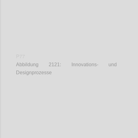
P77
Abbildung 2121: Innovations- und
Designprozesse
Confi