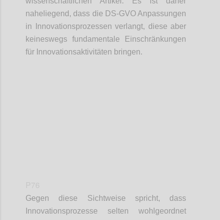
wissenschaftlichen Artikel. Es ist daher
naheliegend, dass die DS-GVO Anpassungen
in Innovationsprozessen verlangt, diese aber
keineswegs fundamentale Einschränkungen
für Innovationsaktivitäten bringen.
Confi
P76
Gegen diese Sichtweise spricht, dass
Innovationsprozesse selten wohlgeordnet