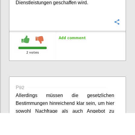
Dienstleistungen geschaffen wird.
Confi
Add comment
2
votes
P92
Allerdings müssen die gesetzlichen
Bestimmungen hinreichend klar sein, um hier
sowohl Nachfrage als auch Angebot zu
stimulieren. Wenn Ziele zu viel
Interpretationsspielraum lassen, steigt die
Unsicherheit und nicht die Zahl der Lösungen