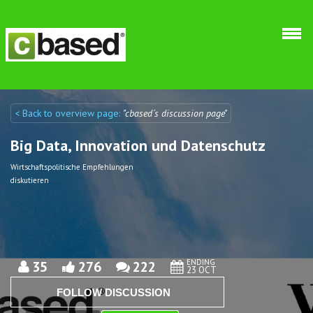
Skip to main content
< Back to overview page:
"cbased´s discussion page"
Discuto
Discuto
Big Data, Innovation und Datenschutz
Wirtschaftspolitische Empfehlungen
diskutieren
ENDING
35
276
222
23 OCT
FOLLOW DISCUSSION