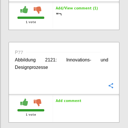
Add/View comment (1)
1
vote
P77
Abbildung 2121: Innovations- und
Designprozesse
Confi
Add comment
1
vote