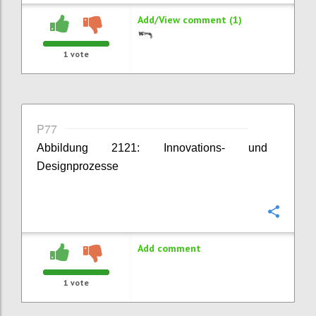
Add/View comment (1)
1
vote
P77
Abbildung 2121: Innovations- und
Designprozesse
Confi
Add comment
1
vote