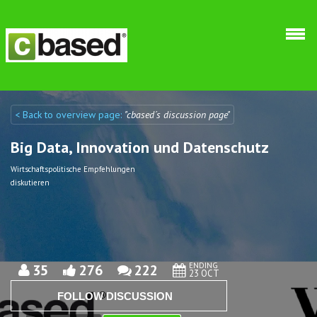
Skip to main content
< Back to overview page:
"cbased´s discussion page"
Discuto
Discuto
Big Data, Innovation und Datenschutz
Wirtschaftspolitische Empfehlungen
diskutieren
ENDING
35
276
222
23 OCT
FOLLOW DISCUSSION