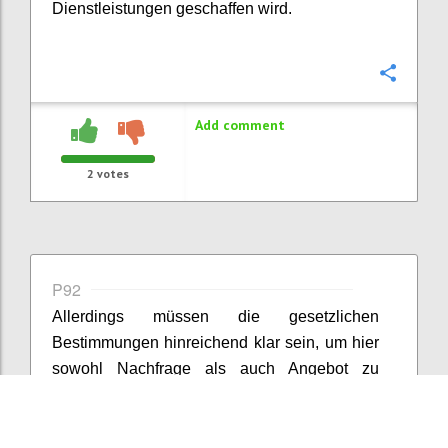
Dienstleistungen geschaffen wird.
Confi
Add comment
2
votes
P92
Allerdings müssen die gesetzlichen
Bestimmungen hinreichend klar sein, um hier
sowohl Nachfrage als auch Angebot zu
stimulieren. Wenn Ziele zu viel
Interpretationsspielraum lassen, steigt die
Unsicherheit und nicht die Zahl der Lösungen