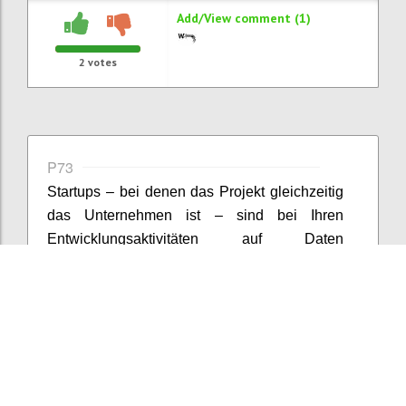
Add/View comment (1)
2
votes
P73
Startups – bei denen das Projekt gleichzeitig
das Unternehmen ist – sind bei Ihren
Entwicklungsaktivitäten auf Daten
angewiesen bzw. propagiert die Lean Startup-
Methode eine datengetriebene
Vorgangsweise. Der Umfang und die
Erhebungsmethoden sind allerdings selten
als Big Data zu bezeichnen. Zumeist handelt
es sich um persönliche Interviews, Umfragen,
Nutzungsdaten von Webseiten etc., worin