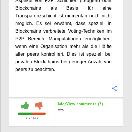
Aspekte von P2P Schichten (Ledgers) oder
Blockchains als Basis für eine
Transparenzschicht ist momentan noch nicht
möglich. Es sei erwähnt, dass speziell in
Blockchains verbreitete Voting-Techniken im
P2P Bereich, Manipulationen ermöglichen,
wenn eine Organisation mehr als die Hälfte
aller peers kontrolliert. Dies ist speziell bei
privaten Blockchains bei geringer Anzahl von
peers zu beachten.
Confi
Add/View comments (3)
2
votes