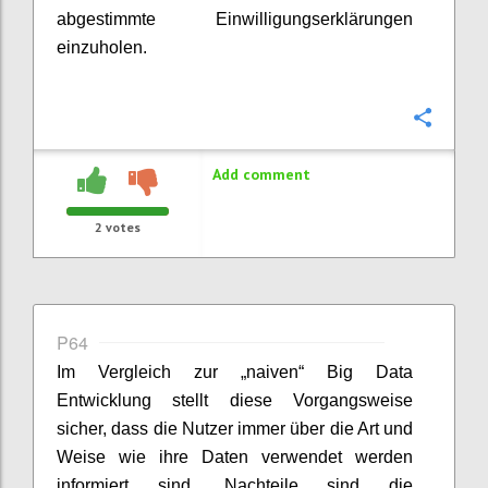
abgestimmte Einwilligungserklärungen
einzuholen.
Confi
Add comment
2
votes
P64
Im Vergleich zur „naiven“ Big Data
Entwicklung stellt diese Vorgangsweise
sicher, dass die Nutzer immer über die Art und
Weise wie ihre Daten verwendet werden
informiert sind. Nachteile sind die