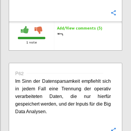
Confi
Add/View comments (3)
1
vote
P62
Im Sinn der Datensparsamkeit empfiehlt sich
in jedem Fall eine Trennung der operativ
verarbeiteten Daten, die nur hierfür
gespeichert werden, und der Inputs für die Big
Data Analysen.
Confi