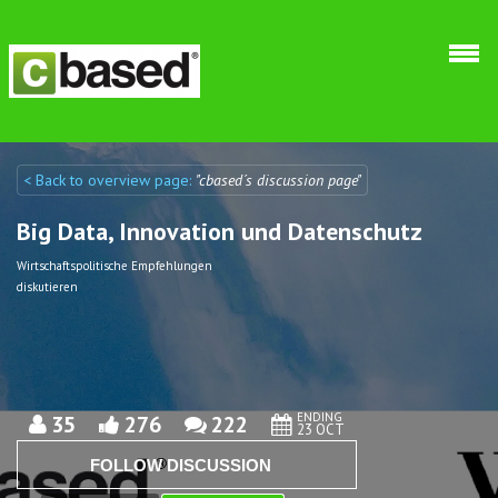
Skip to main content
< Back to overview page:
"cbased´s discussion page"
Discuto
Discuto
Big Data, Innovation und Datenschutz
Wirtschaftspolitische Empfehlungen
diskutieren
ENDING
35
276
222
23 OCT
FOLLOW DISCUSSION