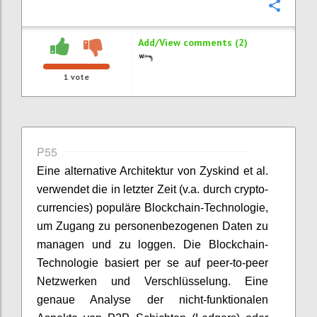
Confi
Add/View comments (2)
1
vote
P55
Eine alternative Architektur von Zyskind et al.
verwendet die in letzter Zeit (v.a. durch crypto-
currencies) populäre Blockchain-Technologie,
um Zugang zu personenbezogenen Daten zu
managen und zu loggen. Die Blockchain-
Technologie basiert per se auf peer-to-peer
Netzwerken und Verschlüsselung. Eine
genaue Analyse der nicht-funktionalen