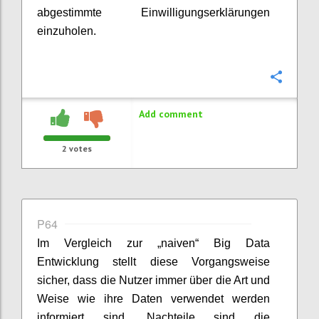
abgestimmte Einwilligungserklärungen
einzuholen.
Confi
Add comment
2
votes
P64
Im Vergleich zur „naiven“ Big Data
Entwicklung stellt diese Vorgangsweise
sicher, dass die Nutzer immer über die Art und
Weise wie ihre Daten verwendet werden
informiert sind. Nachteile sind die