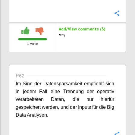
Confi
Add/View comments (3)
1
vote
P62
Im Sinn der Datensparsamkeit empfiehlt sich
in jedem Fall eine Trennung der operativ
verarbeiteten Daten, die nur hierfür
gespeichert werden, und der Inputs für die Big
Data Analysen.
Confi