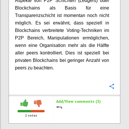
Aspekte von P2P Schichten (Ledgers) oder
Blockchains als Basis für eine
Transparenzschicht ist momentan noch nicht
möglich. Es sei erwähnt, dass speziell in
Blockchains verbreitete Voting-Techniken im
P2P Bereich, Manipulationen ermöglichen,
wenn eine Organisation mehr als die Hälfte
aller peers kontrolliert. Dies ist speziell bei
privaten Blockchains bei geringer Anzahl von
peers zu beachten.
Confi
Add/View comments (3)
2
votes