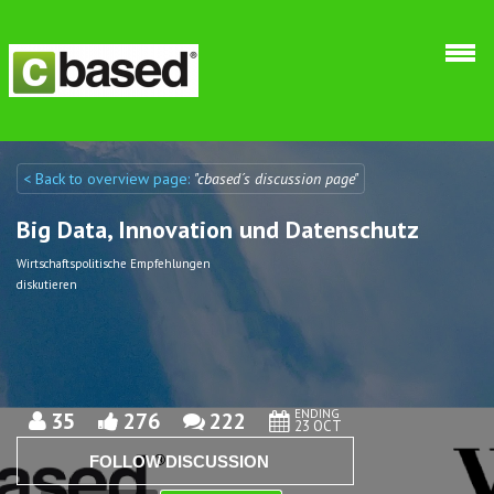
Skip to main content
< Back to overview page:
"cbased´s discussion page"
Discuto
Discuto
Big Data, Innovation und Datenschutz
Wirtschaftspolitische Empfehlungen
diskutieren
ENDING
35
276
222
23 OCT
FOLLOW DISCUSSION