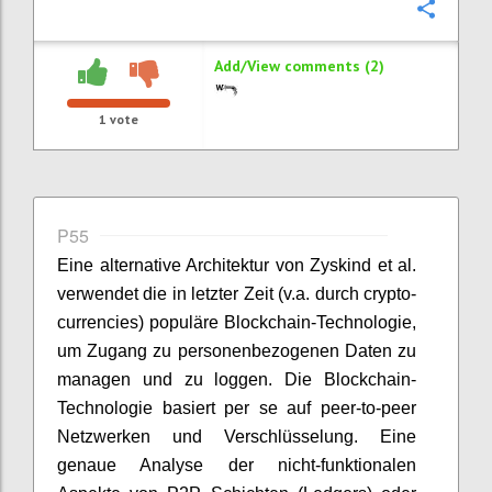
Confi
Add/View comments (2)
1
vote
P55
Eine alternative Architektur von Zyskind et al.
verwendet die in letzter Zeit (v.a. durch crypto-
currencies) populäre Blockchain-Technologie,
um Zugang zu personenbezogenen Daten zu
managen und zu loggen. Die Blockchain-
Technologie basiert per se auf peer-to-peer
Netzwerken und Verschlüsselung. Eine
genaue Analyse der nicht-funktionalen