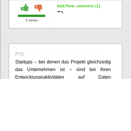
Add/View comment (1)
2
votes
P73
Startups – bei denen das Projekt gleichzeitig
das Unternehmen ist – sind bei Ihren
Entwicklungsaktivitäten auf Daten
angewiesen bzw. propagiert die Lean Startup-
Methode eine datengetriebene
Vorgangsweise. Der Umfang und die
Erhebungsmethoden sind allerdings selten
als Big Data zu bezeichnen. Zumeist handelt
es sich um persönliche Interviews, Umfragen,
Nutzungsdaten von Webseiten etc., worin