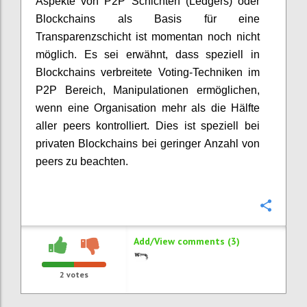
Aspekte von P2P Schichten (Ledgers) oder
Blockchains als Basis für eine
Transparenzschicht ist momentan noch nicht
möglich. Es sei erwähnt, dass speziell in
Blockchains verbreitete Voting-Techniken im
P2P Bereich, Manipulationen ermöglichen,
wenn eine Organisation mehr als die Hälfte
aller peers kontrolliert. Dies ist speziell bei
privaten Blockchains bei geringer Anzahl von
peers zu beachten.
Confi
Add/View comments (3)
2
votes