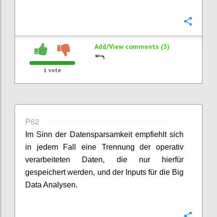
Confi
Add/View comments (3)
1
vote
P62
Im Sinn der Datensparsamkeit empfiehlt sich
in jedem Fall eine Trennung der operativ
verarbeiteten Daten, die nur hierfür
gespeichert werden, und der Inputs für die Big
Data Analysen.
Confi