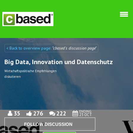
Skip to main content
< Back to overview page:
"cbased´s discussion page"
Discuto
Discuto
Big Data, Innovation und Datenschutz
Wirtschaftspolitische Empfehlungen
diskutieren
ENDING
35
276
222
23 OCT
FOLLOW DISCUSSION