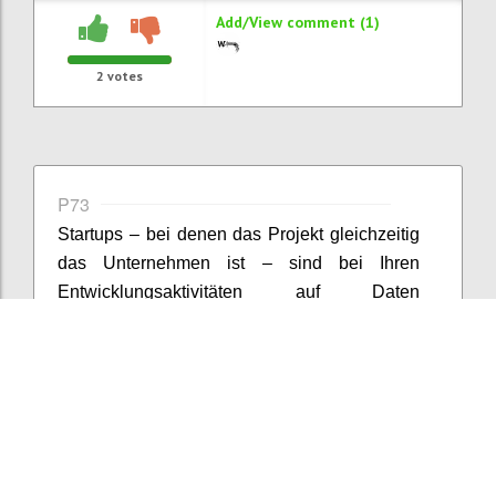
Add/View comment (1)
2
votes
P73
Startups – bei denen das Projekt gleichzeitig
das Unternehmen ist – sind bei Ihren
Entwicklungsaktivitäten auf Daten
angewiesen bzw. propagiert die Lean Startup-
Methode eine datengetriebene
Vorgangsweise. Der Umfang und die
Erhebungsmethoden sind allerdings selten
als Big Data zu bezeichnen. Zumeist handelt
es sich um persönliche Interviews, Umfragen,
Nutzungsdaten von Webseiten etc., worin