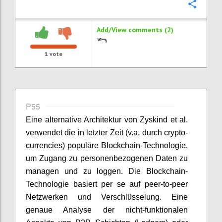
Confi
Add/View comments (2)
1
vote
P55
Eine alternative Architektur von Zyskind et al.
verwendet die in letzter Zeit (v.a. durch crypto-
currencies) populäre Blockchain-Technologie,
um Zugang zu personenbezogenen Daten zu
managen und zu loggen. Die Blockchain-
Technologie basiert per se auf peer-to-peer
Netzwerken und Verschlüsselung. Eine
genaue Analyse der nicht-funktionalen