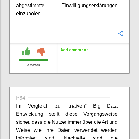
abgestimmte Einwilligungserklärungen
einzuholen.
Confi
Add comment
2
votes
P64
Im Vergleich zur „naiven“ Big Data
Entwicklung stellt diese Vorgangsweise
sicher, dass die Nutzer immer über die Art und
Weise wie ihre Daten verwendet werden
informiert sind. Nachteile sind die