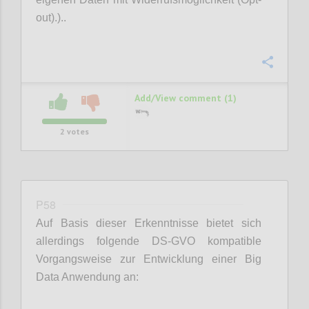
out).)..
Confi
Add/View comment (1)
2
votes
P58
Auf Basis dieser Erkenntnisse bietet sich
allerdings folgende DS-GVO kompatible
Vorgangsweise zur Entwicklung einer Big
Data Anwendung an: