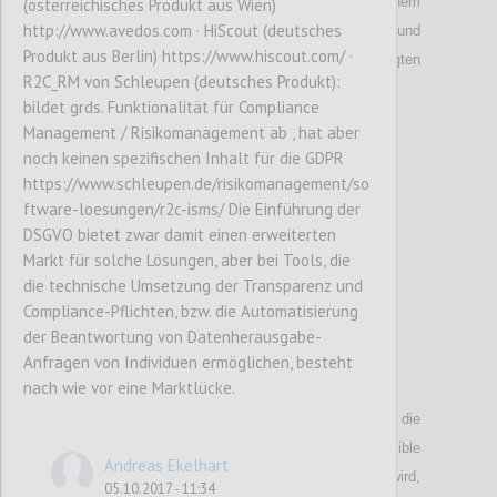
synthetischen Daten, ist zu klären, ab welchem
(österreichisches Produkt aus Wien)
http://www.avedos.com · HiScout (deutsches
Verhältnis zwischen Echtdaten und
Produkt aus Berlin) https://www.hiscout.com/ ·
Perturbationsdaten die Privacy der beteiligten
R2C_RM von Schleupen (deutsches Produkt):
Personen gewahrt bleibt.
bildet grds. Funktionalität für Compliance
Management / Risikomanagement ab , hat aber
noch keinen spezifischen Inhalt für die GDPR
Confi
https://www.schleupen.de/risikomanagement/so
ftware-loesungen/r2c-isms/ Die Einführung der
DSGVO bietet zwar damit einen erweiterten
Markt für solche Lösungen, aber bei Tools, die
die technische Umsetzung der Transparenz und
Compliance-Pflichten, bzw. die Automatisierung
der Beantwortung von Datenherausgabe-
Anfragen von Individuen ermöglichen, besteht
P38
nach wie vor eine Marktlücke.
Speziell im Fall von Sensordaten kann die
Einteilung, ob es sich bei den Daten um sensible
Andreas Ekelhart
Informationen handelt, nicht trivial sein. Hier wird,
05.10.2017 - 11:34