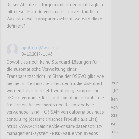
Dieser Absatz ist für jemanden, der nicht täglich
Confi
mit dieser Materie vertraut ist, unverständlich.
Was ist diese Transparenzschicht, wo wird diese
definiert?
apollere@wu.ac.at
04.10.2017 - 16:43
Obwohl es noch keine Standard-Lösungen für
die automatische Verwaltung einer
P37
Transparenzschicht im Sinne der DSGVO gibt, wie
Sie hier im technischen Teil der Studie diskutiert
Die Wahl der konkreten Sicherheitsparameter zur
werden, bestehen seht wohl einig europäische
Anonymisierung, speziell des Sicherheitsfaktors „k“
GRC (Governance, Risk, and Compliance Tools) die
im Rahmen von k-anonymity oder verwandten
für Firmen-Assessments und Risiko-analyse
Verfahren. Das gleiche gilt auch für den Einsatz von
verwendbar sind: · CRISAM von calpana business
Differential Privacy, hier ist die Wahl des Faktors
consulting (österreichisches Produkt aus Linz)
Epsilon zu klären. Im Fall von Datenperturbation,
https://www.crisam.net/de/crisam-datenschutz-
d.h. der Verschneidung von Echtdatensätzen mit
management-system · Risk2Value von avedos