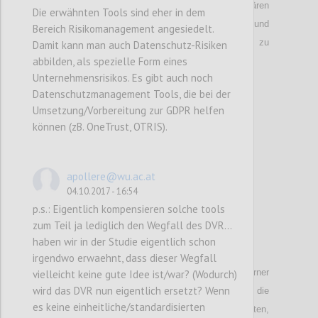
unter Umständen branchenspezifisch, zu klären
Die erwähnten Tools sind eher in dem
sein, wodurch sich Quasi Identifier auszeichnen und
Bereich Risikomanagement angesiedelt.
generelle Kriterien festzulegen, wie diese zu
Damit kann man auch Datenschutz-Risiken
abbilden, als spezielle Form eines
erkennen und mit ihnen umzugehen ist.
Unternehmensrisikos. Es gibt auch noch
Datenschutzmanagement Tools, die bei der
Confi
Umsetzung/Vorbereitung zur GDPR helfen
können (zB. OneTrust, OTRIS).
apollere@wu.ac.at
04.10.2017 - 16:54
p.s.: Eigentlich kompensieren solche tools
zum Teil ja lediglich den Wegfall des DVR…
haben wir in der Studie eigentlich schon
P39
irgendwo erwaehnt, dass dieser Wegfall
Entstehen im Rahmen interner
vielleicht keine gute Idee ist/war? (Wodurch)
wird das DVR nun eigentlich ersetzt? Wenn
Datenverarbeitung sensitive Datenströme durch die
es keine einheitliche/standardisierten
Verschneidung von (u.U. teilweise sensiblen) Daten,