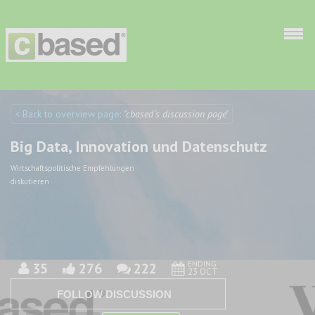
Skip to main content
< Back to overview page:
"cbased´s discussion page"
Discuto
Discuto
Big Data, Innovation und Datenschutz
Wirtschaftspolitische Empfehlungen
diskutieren
ENDING
35
276
222
23 OCT
FOLLOW DISCUSSION