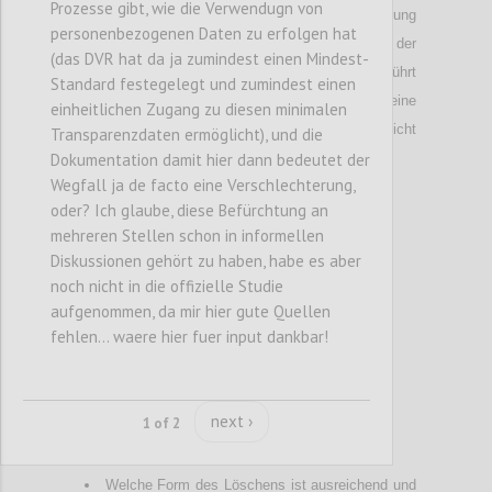
Prozesse gibt, wie die Verwendugn von
so wäre zu klären, ab wann eine Anonymisierung
personenbezogenen Daten zu erfolgen hat
durchgeführt werden muss, bzw. ob der Akt der
(das DVR hat da ja zumindest einen Mindest-
Verschneidung noch unanonymisiert durchgeführt
Standard festegelegt und zumindest einen
werden darf. Dies ist speziell wichtig, da eine
einheitlichen Zugang zu diesen minimalen
Verschneidung anonymisierter Daten oftmals nicht
Transparenzdaten ermöglicht), und die
Dokumentation damit hier dann bedeutet der
möglich ist.
Wegfall ja de facto eine Verschlechterung,
oder? Ich glaube, diese Befürchtung an
Confi
mehreren Stellen schon in informellen
Diskussionen gehört zu haben, habe es aber
noch nicht in die offizielle Studie
aufgenommen, da mir hier gute Quellen
fehlen... waere hier fuer input dankbar!
next ›
1 of 2
P40
Welche Form des Löschens ist ausreichend und