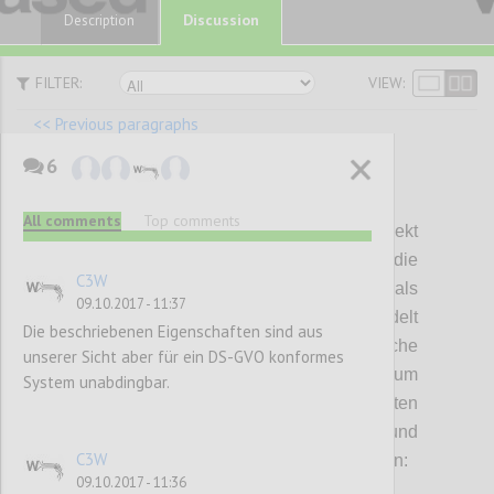
Discussion
Description
FILTER:
VIEW:
<< Previous paragraphs
6
P36
All comments
Top comments
Basierend auf den in diesem Projekt
durchgeführten Analysen haben sich die
C3W
untenstehenden Forschungsfragen als
09.10.2017 - 11:37
wesentlich herauskristallisiert. Dabei handelt
Die beschriebenen Eigenschaften sind aus
es sich nicht nur um rein technische
unserer Sicht aber für ein DS-GVO konformes
Fragestellungen, sondern vor allem um
System unabdingbar.
Fragen, die einen integrierten
Forschungsansatz zwischen technischen und
C3W
rechtswissenschaftlichen Experten erfordern:
09.10.2017 - 11:36