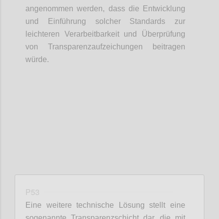
angenommen werden, dass die Entwicklung
und Einführung solcher Standards zur
leichteren Verarbeitbarkeit und Überprüfung
von Transparenzaufzeichungen beitragen
würde.
Confi
P53
Eine weitere technische Lösung stellt eine
sogenannte Transparenzschicht dar, die mit