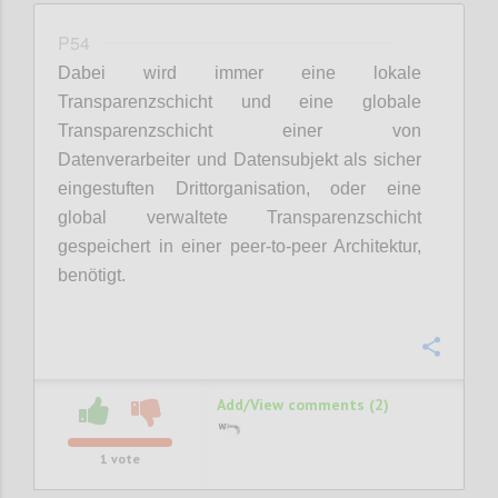
P54
Dabei wird immer eine lokale
Transparenzschicht und eine globale
Transparenzschicht einer von
Datenverarbeiter und Datensubjekt als sicher
eingestuften Drittorganisation, oder eine
global verwaltete Transparenzschicht
gespeichert in einer peer-to-peer Architektur,
benötigt.
Confi
Add/View comments (2)
1
vote