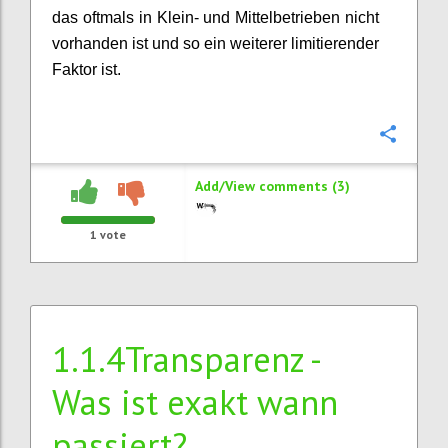
das oftmals in Klein- und Mittelbetrieben nicht
vorhanden ist und so ein weiterer limitierender
Faktor ist.
Confi
Add/View comments (3)
1
vote
1.1.4Transparenz -
Was ist exakt wann
passiert?