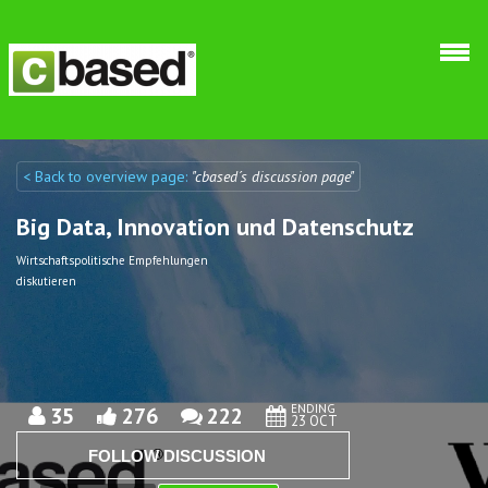
Skip to main content
< Back to overview page:
"cbased´s discussion page"
Discuto
Discuto
Big Data, Innovation und Datenschutz
Wirtschaftspolitische Empfehlungen
diskutieren
ENDING
35
276
222
23 OCT
FOLLOW DISCUSSION