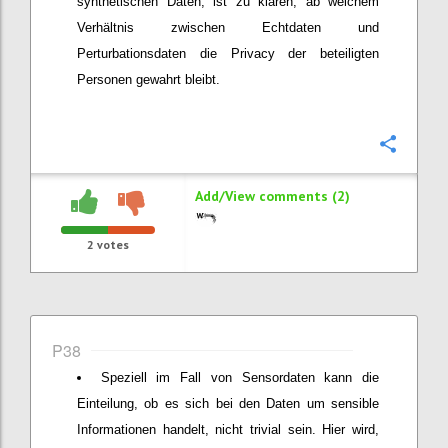
synthetischen Daten, ist zu klären, ab welchem
Verhältnis zwischen Echtdaten und
Perturbationsdaten die Privacy der beteiligten
Personen gewahrt bleibt.
Confi
Add/View comments (2)
2
votes
P38
Speziell im Fall von Sensordaten kann die
Einteilung, ob es sich bei den Daten um sensible
Informationen handelt, nicht trivial sein. Hier wird,