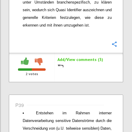
unter Umständen branchenspezifisch, zu klären
sein, wodurch sich Quasi Identifier auszeichnen und
generelle Kriterien festzulegen, wie diese zu
erkennen und mit ihnen umzugehen ist.
Confi
Add/View comments (3)
2
votes
P39
Entstehen im Rahmen interner
Datenverarbeitung sensitive Datenströme durch die
Verschneidung von (u.U. teilweise sensiblen) Daten,