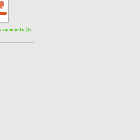
s
w comments (2)