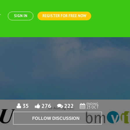
T
SIGN IN
REGISTER FOR FREE NOW
ENDING
35
276
222
23 OCT
FOLLOW DISCUSSION