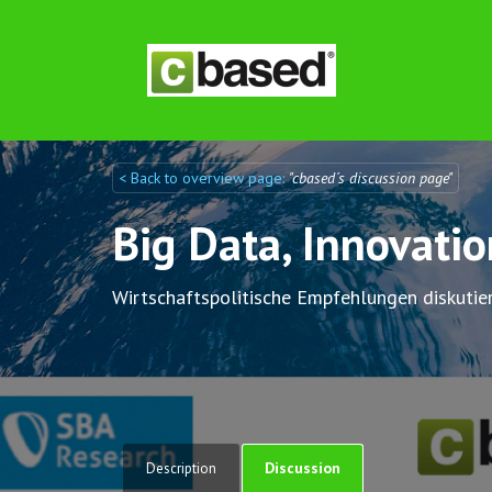
< Back to overview page:
"cbased´s discussion page"
Discuto
Discuto
Big Data, Innovati
Wirtschaftspolitische Empfehlungen diskutie
Discussion
Description