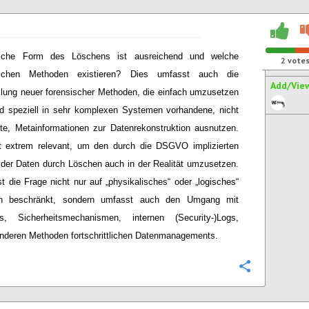
lche Form des Löschens ist ausreichend und welche
2
vote
ischen Methoden existieren? Dies umfasst auch die
Add/Vie
lung neuer forensischer Methoden, die einfach umzusetzen
d speziell in sehr komplexen Systemen vorhandene, nicht
te, Metainformationen zur Datenrekonstruktion ausnutzen.
t extrem relevant, um den durch die DSGVO implizierten
der Daten durch Löschen auch in der Realität umzusetzen.
st die Frage nicht nur auf „physikalisches“ oder „logisches“
n beschränkt, sondern umfasst auch den Umgang mit
s, Sicherheitsmechanismen, internen (Security-)Logs,
nderen Methoden fortschrittlichen Datenmanagements.
Configure