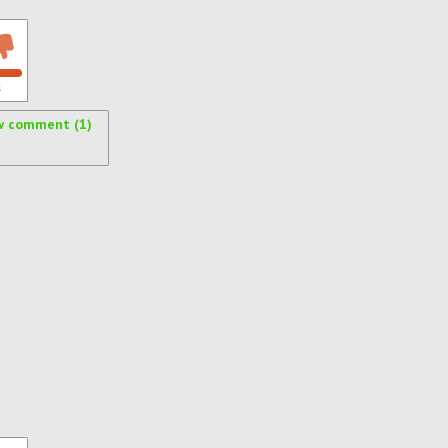
s
w comment (1)