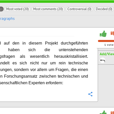
l
Most voted (20)
Most comments (20)
Controversial (0)
Decided (0)
aragraphs
d auf den in diesem Projekt durchgeführten
1
vote
en haben sich die untenstehenden
Add/Vie
gsfragen als wesentlich herauskristallisiert.
ndelt es sich nicht nur um rein technische
lungen, sondern vor allem um Fragen, die einen
ten Forschungsansatz zwischen technischen und
senschaftlichen Experten erfordern:
Configure