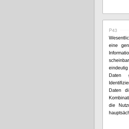
P43
Wesentlic
eine gen
Informat
scheinb
eindeuti
Daten g
Identifiz
Daten di
Kombinati
die Nutz
hauptsäch