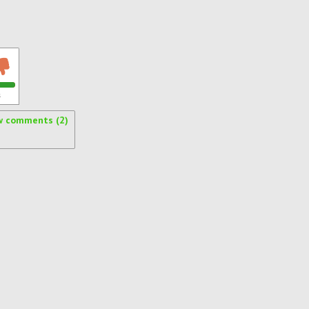
s
w comments (2)