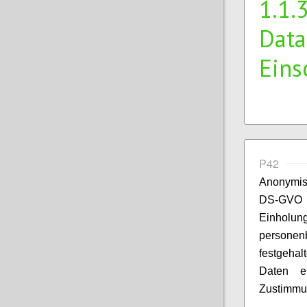
1.1.
Data
Eins
P42
Anonymis
DS-GVO a
Einholung
personen
festgeha
Daten ei
Zustimmu