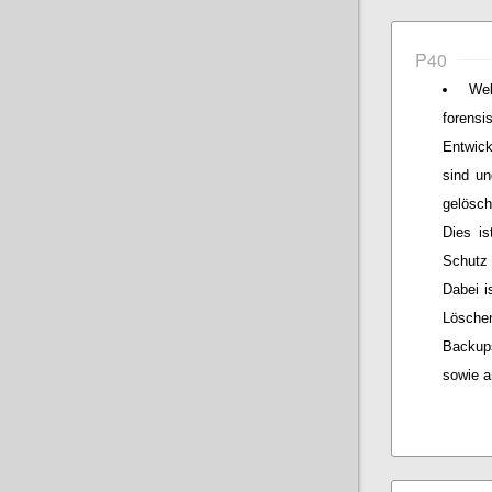
P40
We
forens
Entwick
sind un
gelösch
Dies is
Schutz 
Dabei i
Lösche
Backup
sowie a