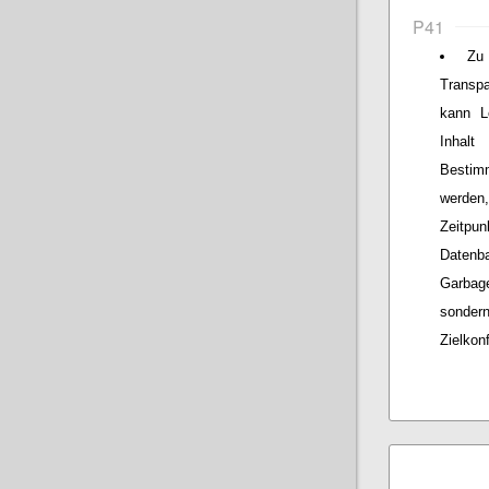
P41
Zu
Transp
kann L
Inhalt
Bestim
werden
Zeitpun
Datenb
Garbage
sonder
Zielkon