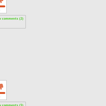
s
w comments (2)
s
w comments (3)