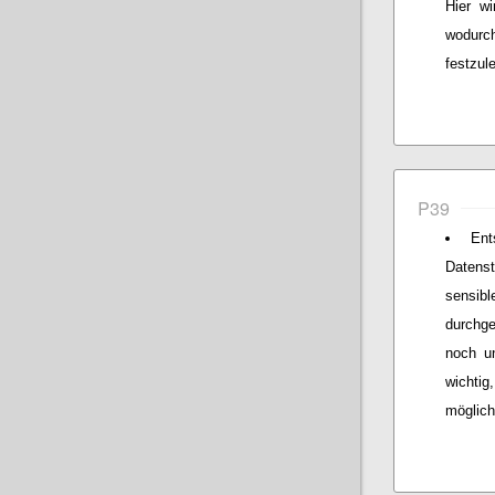
Hier wi
wodurch
festzul
P39
Ent
Datens
sensibl
durchg
noch un
wichtig
möglich 