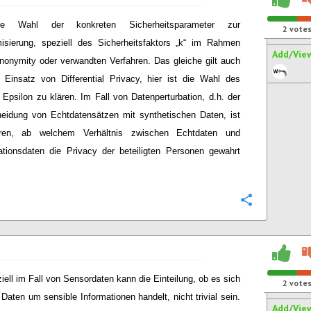
ie Wahl der konkreten Sicherheitsparameter zur
2
vote
sierung, speziell des Sicherheitsfaktors „k“ im Rahmen
Add/Vie
nonymity oder verwandten Verfahren. Das gleiche gilt auch
 Einsatz von Differential Privacy, hier ist die Wahl des
 Epsilon zu klären. Im Fall von Datenperturbation, d.h. der
eidung von Echtdatensätzen mit synthetischen Daten, ist
ren, ab welchem Verhältnis zwischen Echtdaten und
ationsdaten die Privacy der beteiligten Personen gewahrt
Configure
iell im Fall von Sensordaten kann die Einteilung, ob es sich
2
vote
 Daten um sensible Informationen handelt, nicht trivial sein.
Add/Vie