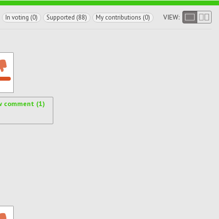
VIEW:
In voting (0)
Supported (88)
My contributions (0)
w comment (1)