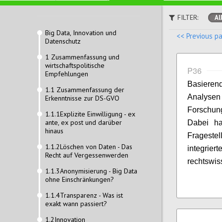
FILTER:
Al
Big Data, Innovation und
<< Previous p
Datenschutz
1 Zusammenfassung und
wirtschaftspolitische
P36
Empfehlungen
Basieren
1.1 Zusammenfassung der
Analys
Erkenntnisse zur DS-GVO
Forschun
1.1.1Explizite Einwilligung - ex
ante, ex post und darüber
Dabei ha
hinaus
Fragestel
1.1.2Löschen von Daten - Das
integrier
Recht auf Vergessenwerden
rechtswis
1.1.3Anonymisierung - Big Data
ohne Einschränkungen?
1.1.4Transparenz - Was ist
exakt wann passiert?
1.2Innovation