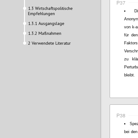
P37
1.3 Wirtschaftspolitische
D
Empfehlungen
Anonymi
1.3.1 Ausgangslage
von k-a
1.3.2 Maßnahmen
für den
2 Verwendete Literatur
Faktors
Verschn
zu klä
Perturb
bleibt.
P38
Spez
bei den