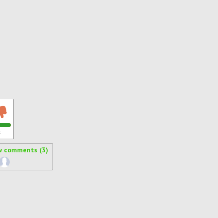
s
w comments (3)