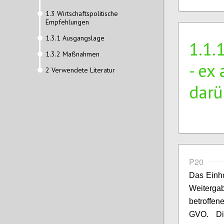
1.3 Wirtschaftspolitische
Empfehlungen
1.3.1 Ausgangslage
1.1.
1.3.2 Maßnahmen
- ex
2 Verwendete Literatur
darü
P20
Das Einho
Weiterg
betroffen
GVO. Die