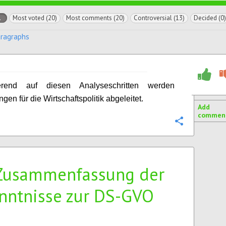
l
Most voted (20)
Most comments (20)
Controversial (13)
Decided (0)
aragraphs
erend auf diesen Analyseschritten werden
en für die Wirtschaftspolitik abgeleitet.
Add
commen
Configure
Zusammenfassung der
nntnisse zur DS-GVO