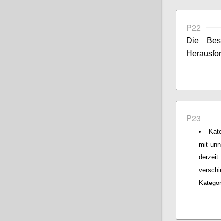
P22
Die Bes
Herausfor
P23
Kat
mit unn
derzeit
verschi
Kategor