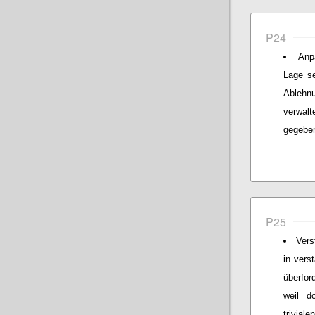
P24
Anp
Lage s
Ablehnu
verwal
gegeben
P25
Vers
in vers
überfor
weil do
trivial