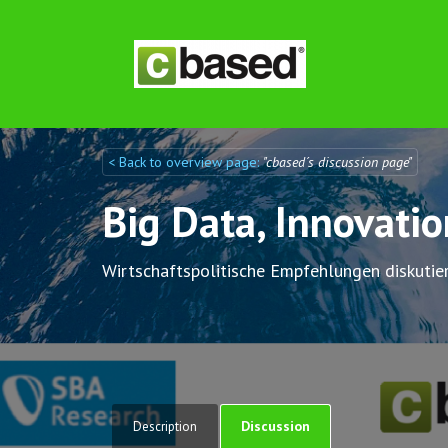
< Back to overview page:
"cbased´s discussion page"
Discuto
Discuto
Big Data, Innovati
Wirtschaftspolitische Empfehlungen diskutie
Discussion
Description