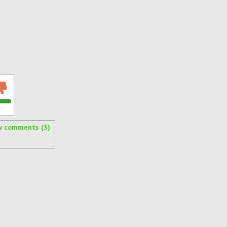
s
w comments (3)