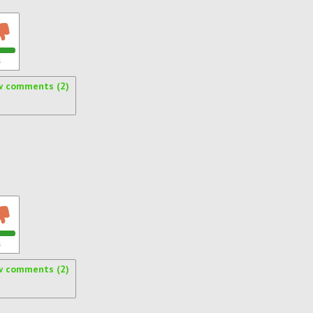
s
w comments (2)
s
w comments (2)