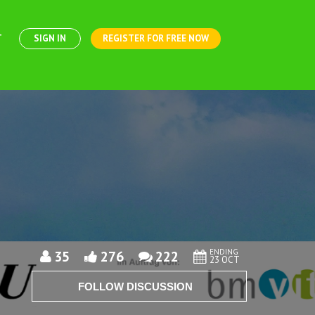
T
SIGN IN
REGISTER FOR FREE NOW
ENDING
35
276
222
23 OCT
FOLLOW DISCUSSION