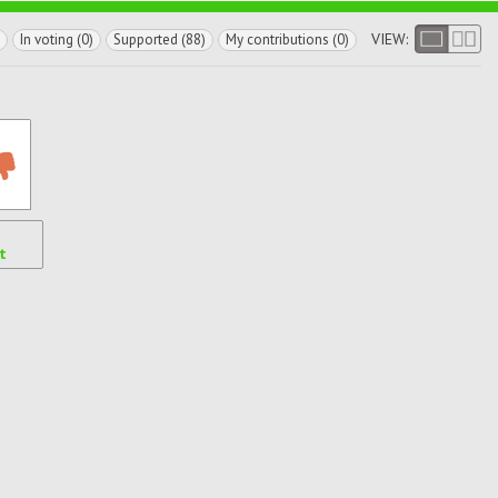
VIEW:
In voting (0)
Supported (88)
My contributions (0)
t