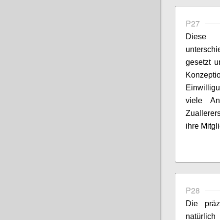
P27
Diese E
unterschi
gesetzt 
Konze
Einwilligu
viele An
Zuallerer
ihre Mitgl
P28
Die präz
natürlic