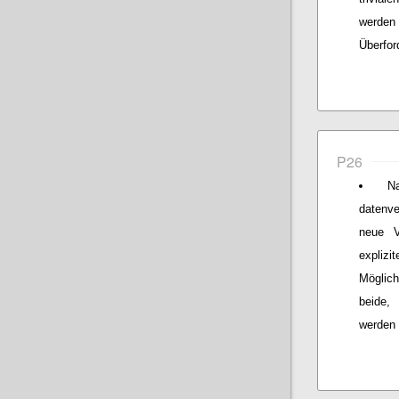
werden
Überfor
P26
N
datenve
neue V
expliz
Möglich
beide,
werden