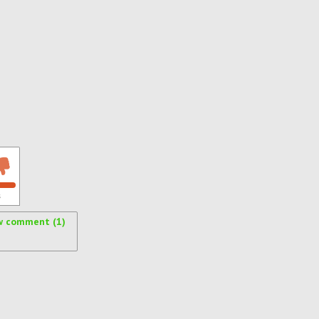
s
w comment (1)