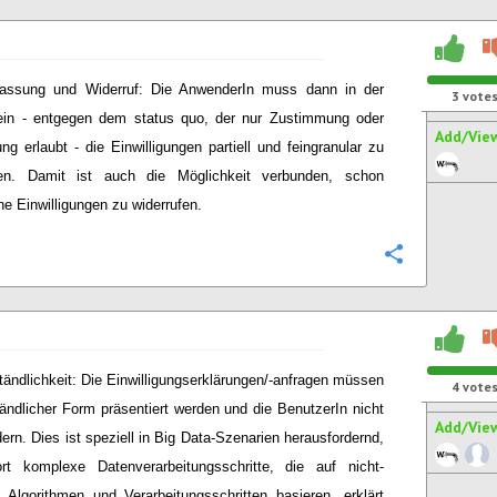
assung und Widerruf: Die AnwenderIn muss dann in der
3
vote
ein - entgegen dem status quo, der nur Zustimmung oder
Add/Vie
ng erlaubt - die Einwilligungen partiell und feingranular zu
ten. Damit ist auch die Möglichkeit verbunden, schon
e Einwilligungen zu widerrufen.
Configure
tändlichkeit: Die Einwilligungserklärungen/-anfragen müssen
4
vote
tändlicher Form präsentiert werden und die BenutzerIn nicht
Add/Vie
dern. Dies ist speziell in Big Data-Szenarien herausfordernd,
rt komplexe Datenverarbeitungsschritte, die auf nicht-
en Algorithmen und Verarbeitungsschritten basieren, erklärt