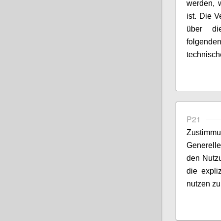
werden, 
ist. Die 
über di
folgend
technisch
P21
Zustimmu
Generelle
den Nutz
die expli
nutzen zu