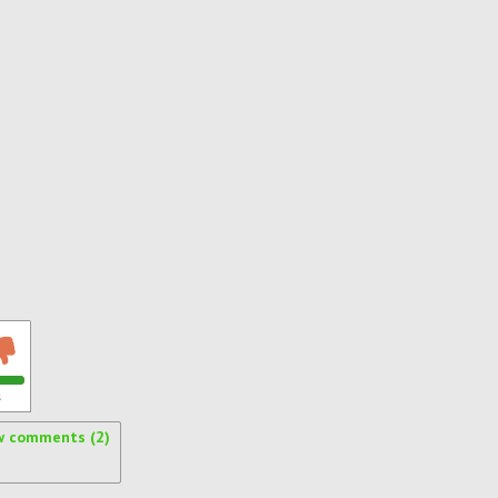
s
w comments (2)