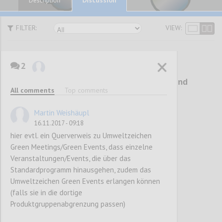
Description
FILTER:
VIEW:
2
P1
Umweltzeichen für Museen und
All comments
Top comments
Ausstellungshäuser
Martin Weishäupl
16.11.2017 - 09:18
Confi
hier evtl. ein Querverweis zu Umweltzeichen
Green Meetings/Green Events, dass einzelne
Veranstaltungen/Events, die über das
Standardprogramm hinausgehen, zudem das
Umweltzeichen Green Events erlangen können
(falls sie in die dortige
Produktgruppenabgrenzung passen)