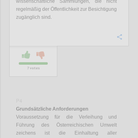
wissenschaftliche Sammlungen, die nicht
regelmäßig der Öffentlichkeit zur Besichtigung
zugänglich sind.
Confi
7
votes
P4
Grundsätzliche Anforderungen
Voraussetzung für die Verleihung und
Führung des Österreichischen
Umwelt
zeichens
ist die Einhaltung aller