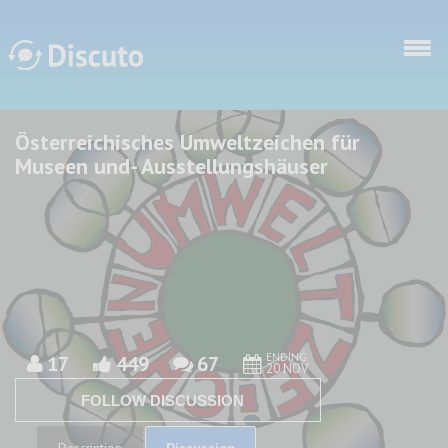
Skip to main content
Österreichisches Umweltzeichen für
Discuto
Discuto
Museen und- Ausstellungshäuser
ENDING
17
449
67
20 NOV
FOLLOW DISCUSSION
Discussion