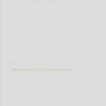
Confi
P11
Management und Kommunikation
Confi