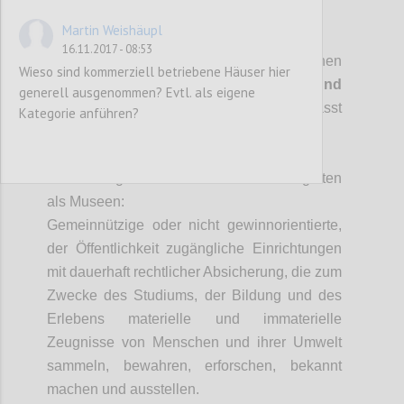
P2
Martin Weishäupl
Geltungsbereich
16.11.2017 - 08:53
Der Geltungsbereich der Umweltzeichen
Wieso sind kommerziell betriebene Häuser hier
Richtlinie „
Museen und
generell ausgenommen? Evtl. als eigene
Ausstellungshäuser“ (UZ 208)
umfasst
Kategorie anführen?
derzeit folgende Betriebstypen:
Museumsbetriebe
In
Anlehung
an die Definition der ICOM gelten
als Museen:
Gemeinnützige oder nicht gewinnorientierte,
der Öffentlichkeit zugängliche Einrichtungen
mit dauerhaft rechtlicher Absicherung, die zum
Zwecke des Studiums, der Bildung und des
Erlebens materielle und immaterielle
Zeugnisse von Menschen und ihrer Umwelt
sammeln, bewahren, erforschen, bekannt
machen und ausstellen.