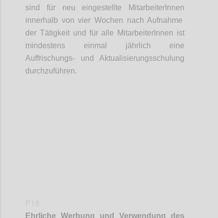
sind für neu eingestellte
MitarbeiterInnen
innerhalb von vier Wochen nach Aufnahme
der Tätigkeit und für alle
MitarbeiterInnen
ist
mindestens einmal jährlich eine
Auffrischungs- und Aktualisierungsschulung
durchzuführen.
Confi
P15
Ehrliche Werbung und Verwendung des