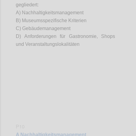
gegliedert:
A
) Nachhaltigkeitsmanagement
B
) Museumsspezifische Kriterien
C
) Gebäudemanagement
D) Anforderungen für Gastronomie, Shops
und Veranstaltungslokalitäten
Confi
P10
A
Nachhaltigkeitsmanagement