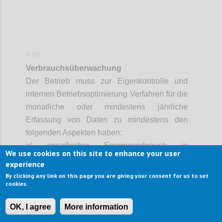
P18
Verbrauchsüberwachung
Der Betrieb muss zur Eigenkontrolle und
internen Betriebsoptimierung Verfahren für die
monatliche oder mindestens jährliche
Erfassung von Daten zu mindestens den
folgenden Aspekten haben:
a) spezifischer Energieverbrauch je
We use cookies on this site to enhance your user
Gast/
BesucherIn
/Kunde und Einheit (z.B.
experience
2
kWh/Übernachtung und/oder kWh/m
By clicking any link on this page you are giving your consent for us to set
cookies.
Innenfläche im Jahr);
b) prozentualer Anteil des
OK, I agree
More information
Endenergieverbrauchs, der durch ggf. vor Ort