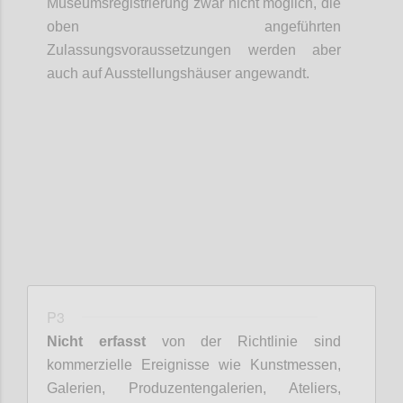
Museumsregistrierung zwar nicht möglich, die
oben angeführten
Zulassungsvoraussetzungen werden aber
auch auf Ausstellungshäuser angewandt.
Confi
P3
Nicht erfasst
von der Richtlinie sind
kommerzielle Ereignisse wie Kunstmessen,
Galerien, Produzentengalerien, Ateliers,