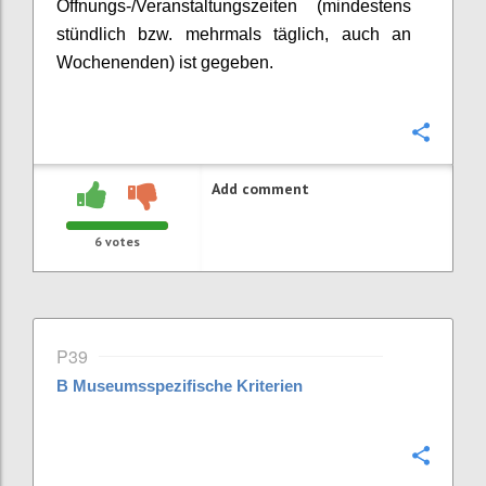
Öffnungs-/Veranstaltungszeiten (mindestens
stündlich bzw. mehrmals täglich, auch an
Wochenenden) ist gegeben.
Confi
Add comment
6
votes
P39
B
Museumsspezifische Kriterien
Confi