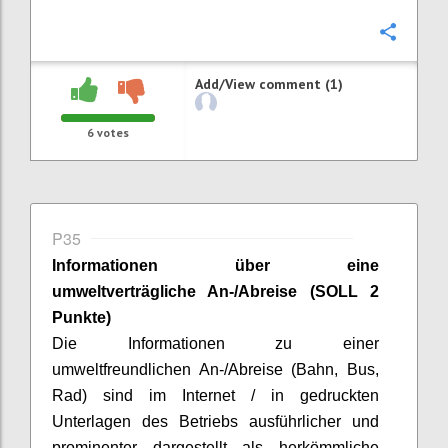
Confi
Add/View comment (1)
6
votes
P35
Informationen über eine
umweltverträgliche An-/Abreise (SOLL 2
Punkte)
Die Informationen zu einer
umweltfreundlichen An-/Abreise (Bahn, Bus,
Rad) sind im Internet / in gedruckten
Unterlagen des Betriebs ausführlicher und
prominenter dargestellt als herkömmliche