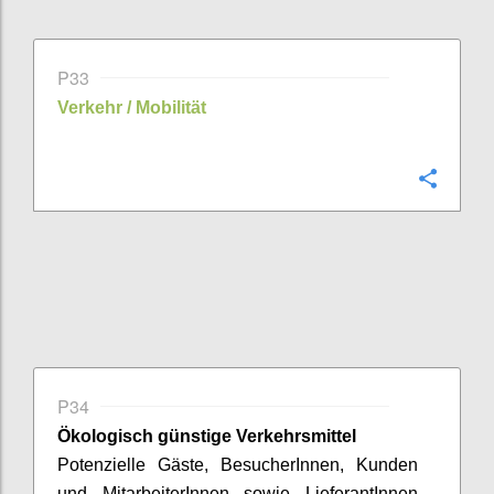
P33
Verkehr / Mobilität
Confi
P34
Ökologisch günstige
Verkehrsmittel
Potenzielle Gäste,
BesucherInnen
, Kunden
und
MitarbeiterInnen
sowie
LieferantInnen