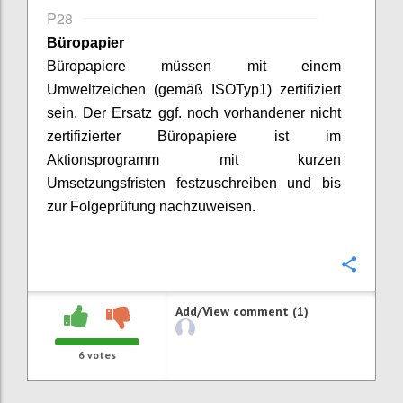
P28
Büropapier
Büropapiere müssen mit einem
Umweltzeichen (gemäß ISO
Typ
1) zertifiziert
sein.
Der Ersatz ggf. noch vorhandener nicht
zertifizierter Büropapiere ist im
Aktionsprogramm mit kurzen
Umsetzungsfristen festzuschreiben
und bis
zur Folgeprüfung nachzuweisen
.
Confi
Add/View comment (1)
6
votes