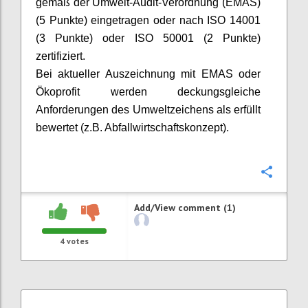
gemäß der Umwelt-Audit-Verordnung (EMAS)
(5 Punkte) eingetragen oder nach ISO 14001
(3 Punkte) oder ISO 50001 (2 Punkte)
zertifiziert.
Bei aktueller Auszeichnung mit EMAS oder
Ökoprofit werden deckungsgleiche
Anforderungen des Umweltzeichens als erfüllt
bewertet (z.B. Abfallwirtschaftskonzept).
Confi
Add/View comment (1)
4
votes