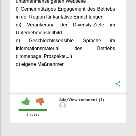
unternehmenseigenen Webseite
l) Gemeinnütziges Engagement des Betriebs
in der Region für karitative Einrichtungen
m) Verankerung der
Diversity
-Ziele im
Unternehmensleitbild
n)
Geschlechtssensible Sprache im
Informationsmaterial des Betriebs
(Homepage, Prospekte,...)
o) eigene Maßnahmen
Confi
Add/View comment (1)
5
votes