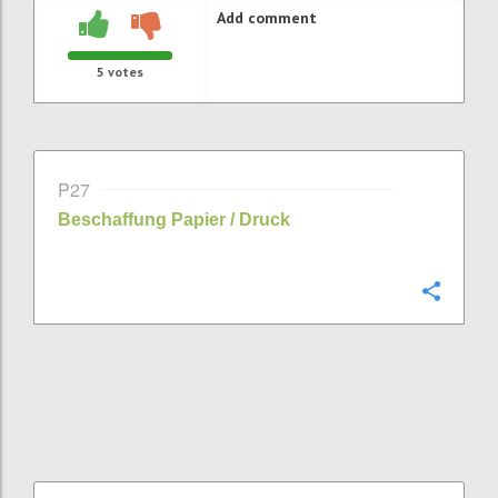
Add comment
5
votes
P27
Beschaffung Papier / Druck
Confi