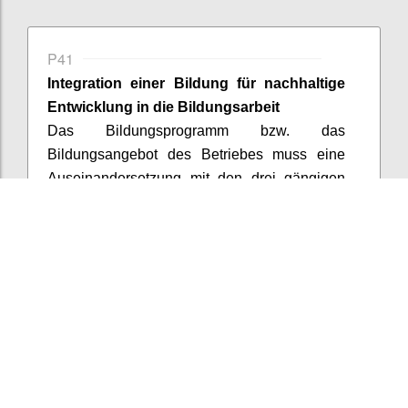
P41
Integration einer Bildung für nachhaltige
Entwicklung in die Bildungsarbeit
Das Bildungsprogramm bzw. das
Bildungsangebot des Betriebes muss eine
Auseinandersetzung mit den drei gängigen
Dimensionen der nachhaltigen Entwicklung
fördern (Ökologie, Soziales und Ökonomie).
Für die Zertifizierung ist dies durch zumindest
zwei Beispiele zu dokumentieren.
Confi
Add comment