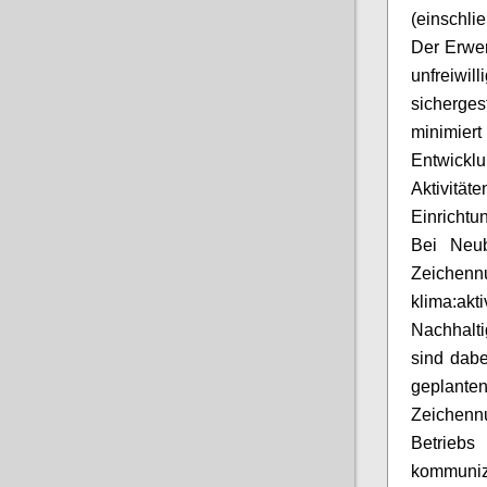
(einschli
Der Erwer
unfreiwi
sicherge
minimiert
Entwicklu
Aktivitä
Einrichtu
Bei Neub
Zeichen
klima:akti
Nachhalti
sind dabe
geplan
Zeichen
Betrieb
kommuniz