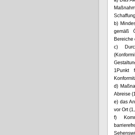
Maßnahmen
Schaffung
b) Mindes
gemäß Ö
Bereiche e
c) Durc
(Konform
Gestalt
1
Punkt f
Konformit
d) Maßna
Abreise (
e) das An
vor Ort (1
f)
Kom
barrie
Sehenswür