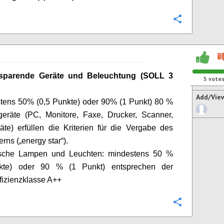
Configure
 sparende Geräte
und Beleuchtung
(SOLL 3
5
vote
Add/Vie
tens 50% (0,5 Punkte) oder 90% (1 Punkt) 80 %
geräte (PC, Monitore, Faxe, Drucker, Scanner,
äte) erfüllen die Kriterien für die Vergabe des
erns („
energy
star
“).
ische Lampen und Leuchten: mindestens 50 %
kte) oder 90 % (1 Punkt) entsprechen der
fizienzklasse A++
Configure