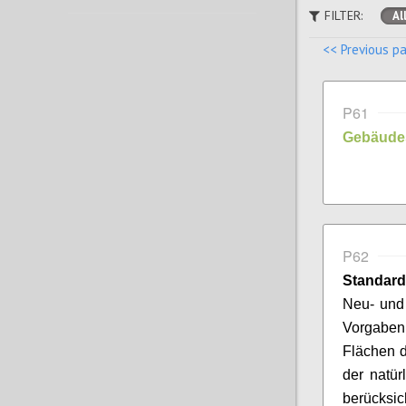
FILTER:
Al
<< Previous p
P61
Gebäude
P62
Standard
Neu- und
Vorgaben
Flächen d
der natür
berücks