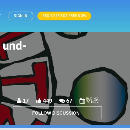
T
SIGN IN
REGISTER FOR FREE NOW
 und-
ENDING
17
449
67
20 NOV
FOLLOW DISCUSSION