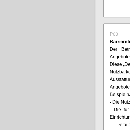
P63
Barriere
Der Betr
Angebote
Diese „De
Nutzbarke
Ausstat
Angebote
Beispielha
-
Die
Nut
-
Die für
Einrichtu
-
Deta