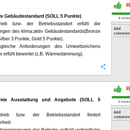
iv
Gebäudestandard (SOLL 5 Punkte)
4
vote
ieb bzw. der Betriebsstandort erfüllt die
Add
ungen des
klima:aktiv
Gebäudestandards
(Bronze
commen
Silber 3 Punkte, Gold 5 Punkte).
gleiche Anforderungen des Umweltzeichens
s erfüllt bewertet (z.B. Wärmedämmung).
Configure
efreie Ausstattung und Angebote
(SOLL 5
6
vote
Add
rieb bzw. der Betriebsstandort fördert
commen
eiheit:
tionsprogramm des Betriebs enthält verbindliche