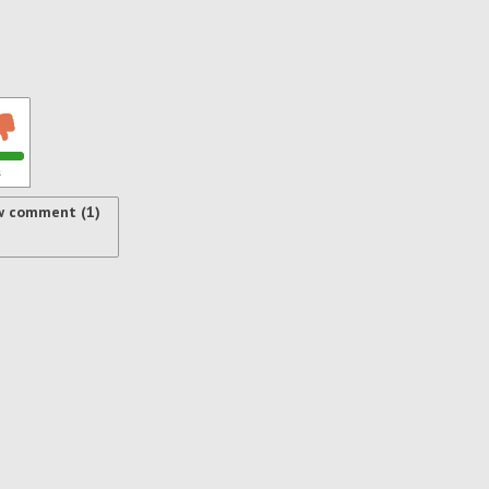
s
w comment (1)