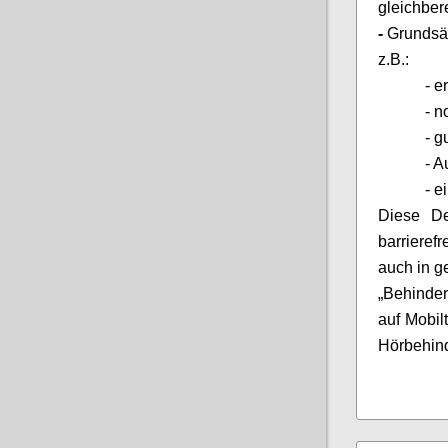
gleichber
-
Grundsät
z.B.:
-
e
-
n
-
g
-
A
-
e
Diese De
barrieref
auch in g
„Behinde
auf
Mobil
Hörbehin