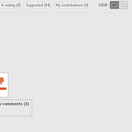
VIEW:
In voting (0)
Supported (84)
My contributions (0)
s
w comments (3)