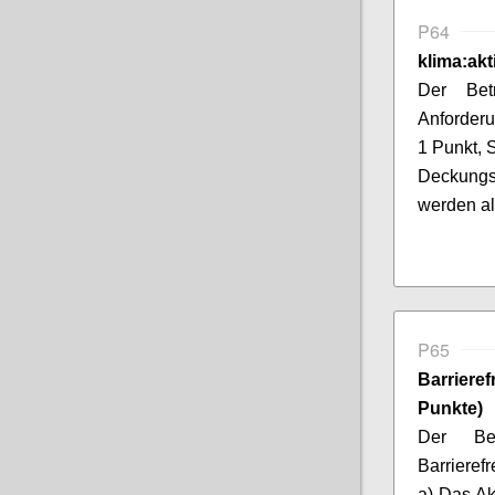
P64
klima:akt
Der Betr
Anforder
1 Punkt, 
Deckungs
werden al
P65
Barrier
Punkte)
Der Bet
Barrierefr
a) Das Ak