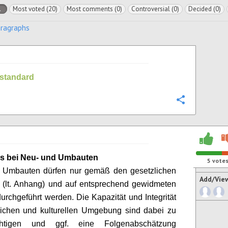
l
Most voted (20)
Most comments (0)
Controversial (0)
Decided (0)
aragraphs
standard
Configure
s bei Neu- und Umbauten
5
vote
 Umbauten dürfen nur gemäß den gesetzlichen
Add/Vie
 (lt. Anhang) und auf entsprechend gewidmeten
urchgeführt werden. Die Kapazität und Integrität
lichen und kulturellen Umgebung sind dabei zu
ichtigen und ggf. eine Folgenabschätzung