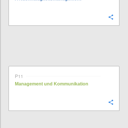
Confi
P11
Management und Kommunikation
Confi