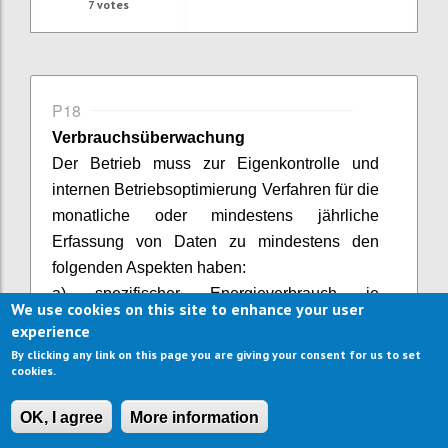
7
votes
P18
Verbrauchsüberwachung
Der Betrieb muss zur Eigenkontrolle und
internen Betriebsoptimierung Verfahren für die
monatliche oder mindestens jährliche
Erfassung von Daten zu mindestens den
folgenden Aspekten haben:
a) spezifischer Energieverbrauch je
We use cookies on this site to enhance your user
Gast/
BesucherIn
/Kunde und Einheit (z.B.
experience
2
kWh/Übernachtung und/oder kWh/m
By clicking any link on this page you are giving your consent for us to set
cookies.
Innenfläche im Jahr);
b) prozentualer Anteil des
OK, I agree
More information
Endenergieverbrauchs, der durch ggf. vor Ort