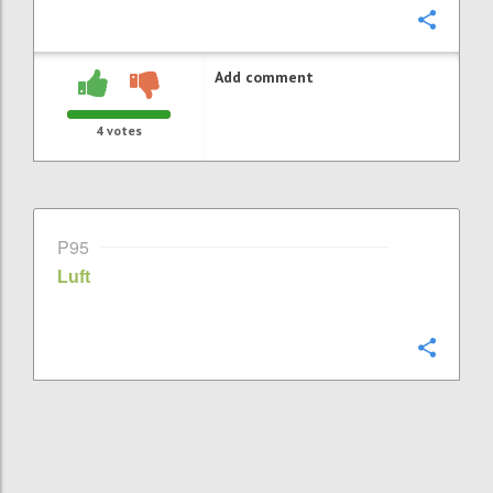
Confi
Add comment
4
votes
P95
Luft
Confi