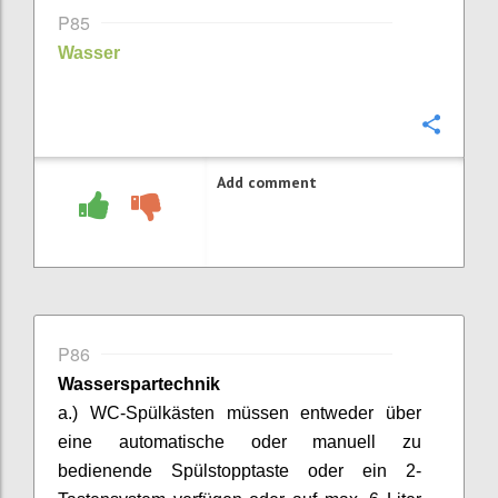
P85
Wasser
Confi
Add comment
P86
Wasserspartechnik
a.)
WC-Spülkästen müssen entweder über
eine automatische oder manuell zu
bedienende Spülstopptaste oder ein 2-