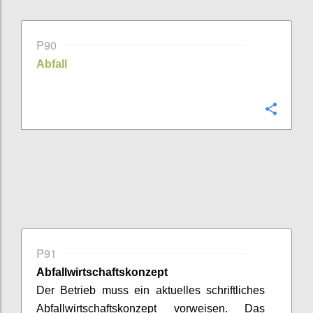
P90
Abfall
Confi
P91
Abfallwirtschaftskonzept
Der Betrieb muss ein aktuelles schriftliches
Abfallwirtschaftskonzept vorweisen.
Das