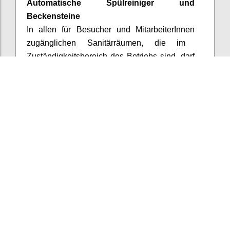
Automatische Spülreiniger und
Beckensteine
In allen für Besucher und
MitarbeiterInnen
zugänglichen Sanitärräumen, die im
Zuständigkeitsbereich des Betriebs sind, darf
keines der folgenden Produkte verwendet
werden:
- WC-Beckensteine und
Pissoirsteine
- automatisch dosierte Spülreiniger und
Spülkastenzusätze
Confi
Add comment
3
votes