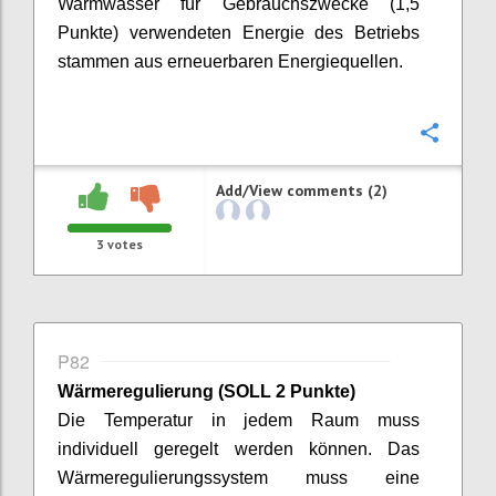
Warmwasser für Gebrauchszwecke (1,5
Punkte) verwendeten Energie des Betriebs
stammen aus erneuerbaren Energiequellen.
Confi
Add/View comments (2)
3
votes
P82
Wärmeregulierung
(SOLL 2 Punkte)
Die Temperatur in jedem Raum muss
individuell geregelt werden können. Das
Wärmeregulierungssystem muss eine