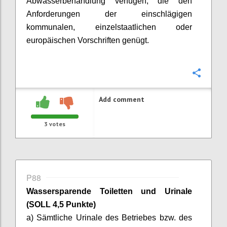
Abwasserbehandlung
verfügen, die den
Anforderungen der einschlägigen
kommunalen, einzelstaatlichen oder
europäischen Vorschriften genügt.
Confi
Add comment
3
votes
P88
Wassersparende Toiletten und Urinale
(SOLL 4,5 Punkte)
a) Sämtliche Urinale des Betriebes bzw. des