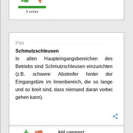
3
votes
P99
Schmutzschleusen
In allen Haupteingangsbereichen des
Betriebs sind Schmutzschleusen einzurichten
(z.B. schwere
Abstreifer
hinter der
Eingangstüre im Innenbereich, die so lange
und so breit sind, dass niemand daran vorbei
gehen kann).
Confi
Add comment