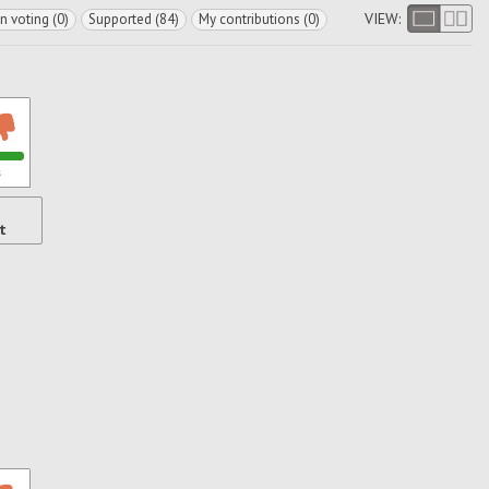
VIEW:
In voting (0)
Supported (84)
My contributions (0)
s
t