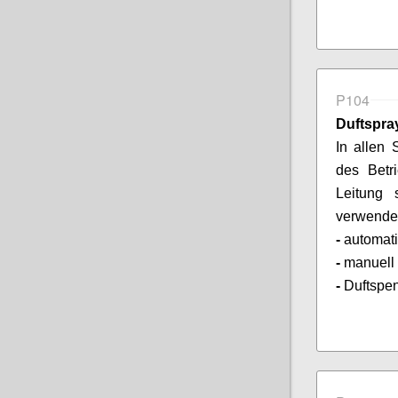
P104
Duftspra
In allen 
des Betri
Leitung 
verwende
-
automati
-
manuell
-
Duftspen