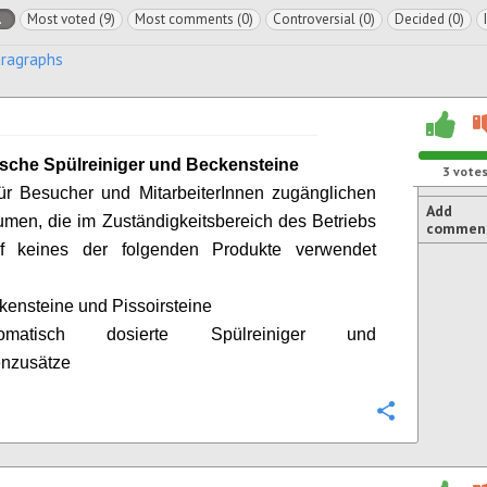
l
Most voted (9)
Most comments (0)
Controversial (0)
Decided (0)
aragraphs
sche Spülreiniger und Beckensteine
3
vote
 für Besucher und
MitarbeiterInnen
zugänglichen
Add
umen, die im Zuständigkeitsbereich des Betriebs
commen
rf keines der folgenden Produkte verwendet
kensteine und
Pissoirsteine
matisch dosierte Spülreiniger und
enzusätze
Configure