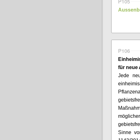
P105
Aussenb
P106
Einheimi
für neue
Jede neu
einheim
Pflanzen
gebietsf
Maßnahme
möglicher
gebietsf
Sinne vo