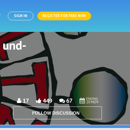
T
SIGN IN
REGISTER FOR FREE NOW
 und-
ENDING
17
449
67
20 NOV
FOLLOW DISCUSSION