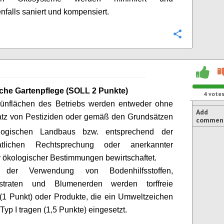
falls saniert und kompensiert.
Configure
che Gartenpflege (SOLL 2 Punkte)
4
vote
rünflächen des Betriebs werden entweder ohne
Add
atz von Pestiziden oder gemäß den Grundsätzen
commen
logischen Landbaus
bzw. entsprechend der
aatlichen Rechtsprechung oder anerkannter
r ökologischer Bestimmungen bewirtschaftet.
 der Verwendung von
Bodenhilfsstoffen
,
bstraten und Blumenerden werden torffreie
(1 Punkt) oder Produkte, die ein Umweltzeichen
Typ I tragen (1,5 Punkte) eingesetzt.