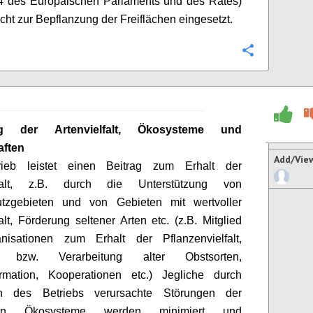
4 des Europäischen Parlaments und des Rates)
cht zur Bepflanzung der Freiflächen eingesetzt.
Configure
ng der Artenvielfalt, Ökosysteme und
ften
Add/Vie
ieb leistet einen Beitrag zum Erhalt der
elfalt, z.B. durch die Unterstützung von
utzgebieten und von Gebieten mit wertvoller
falt, Förderung seltener Arten etc. (z.B. Mitglied
nisationen zum Erhalt der Pflanzenvielfalt,
n bzw. Verarbeitung alter Obstsorten,
ormation, Kooperationen etc.)
Jegliche durch
ten des Betriebs verursachte Störungen der
chen Ökosysteme werden minimiert und