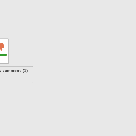
s
w comment (1)