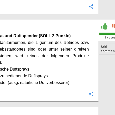
Configure
ys und Duftspender (SOLL 2 Punkte)
3
vote
Sanitärräumen, die Eigentum des Betriebs bzw.
Add
ebsstandortes sind oder unter seiner direkten
commen
stehen, wird keines der folgenden Produkte
t:
sche Duftsprays
 zu bedienende Duftsprays
der (
ausg
. natürliche
Duftverbesserer
)
Configure