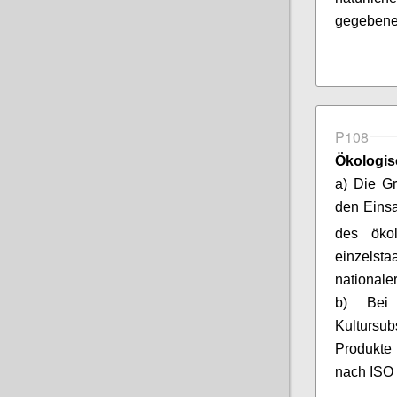
gegebenen
P108
Ökologis
a) Die G
den Eins
des öko
einzelst
nationale
b) Bei
Kultursu
Produkte 
nach ISO 