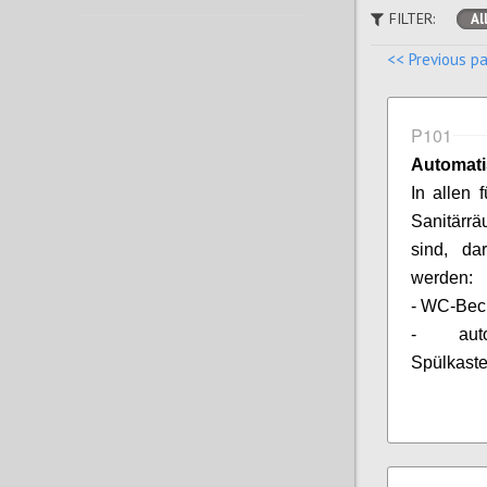
FILTER:
Al
<< Previous p
P101
Automati
In allen
Sanitärrä
sind, da
werden:
- WC-Bec
- auto
Spülkast