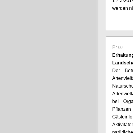
1143/201
werden ni
P107
Erhaltu
Landscha
Der Betr
Artenvi
Natursch
Artenviel
bei Orga
Pflanze
Gästeinf
Aktivitä
natürli