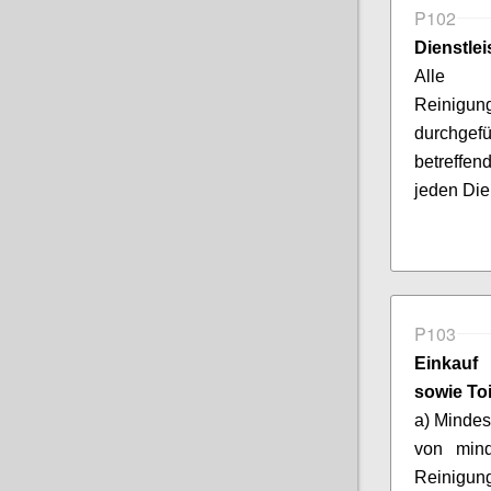
P102
Dienstle
Alle a
Reinigun
durchgefü
betreffen
jeden Die
P103
Einkauf
sowie Toi
a) Mindes
von mind
Reinigun