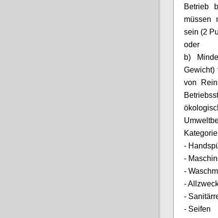
Betrieb 
müssen m
sein (2
Pu
oder
b) Mind
Gewicht) 
von Rein
Betrieb
ökologisc
Umweltbe
Kategorie
- Handspü
- Maschin
- Waschmi
- Allzweck
- Sanitärr
- Seifen