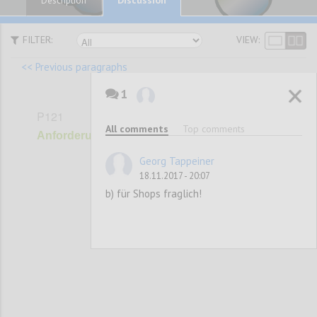
Description
FILTER:
VIEW:
<< Previous paragraphs
1
P121
All comments
Top comments
Anforderungen Shops
Georg Tappeiner
18.11.2017 - 20:07
Confi
b) für Shops fraglich!