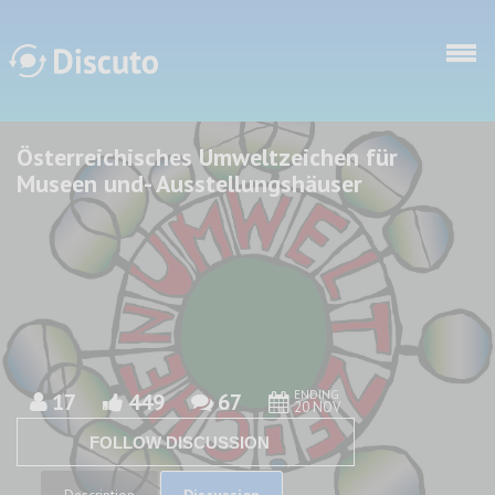
Skip to main content
Österreichisches Umweltzeichen für
Discuto
Discuto
Museen und- Ausstellungshäuser
ENDING
17
449
67
20 NOV
FOLLOW DISCUSSION
Discussion