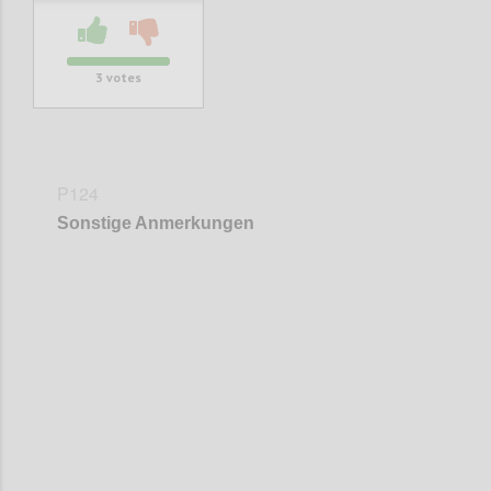
3
votes
P124
Sonstige Anmerkungen
Confi