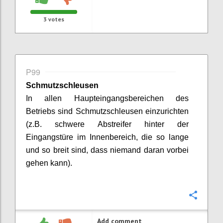
3
votes
P99
Schmutzschleusen
In allen Haupteingangsbereichen des
Betriebs sind Schmutzschleusen einzurichten
(z.B. schwere
Abstreifer
hinter der
Eingangstüre im Innenbereich, die so lange
und so breit sind, dass niemand daran vorbei
gehen kann).
Confi
Add comment