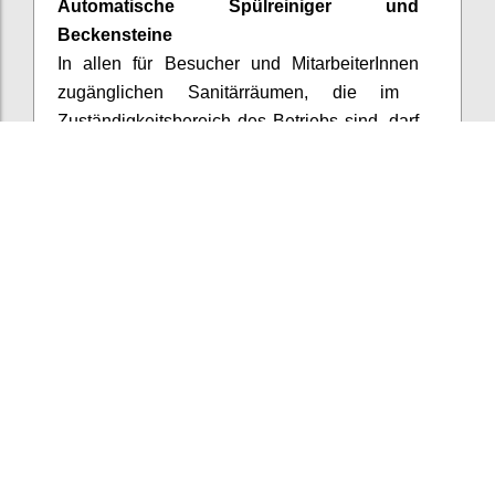
Automatische Spülreiniger und
Beckensteine
In allen für Besucher und
MitarbeiterInnen
zugänglichen Sanitärräumen, die im
Zuständigkeitsbereich des Betriebs sind, darf
keines der folgenden Produkte verwendet
werden:
- WC-Beckensteine und
Pissoirsteine
- automatisch dosierte Spülreiniger und
Spülkastenzusätze
Confi
Add comment
3
votes