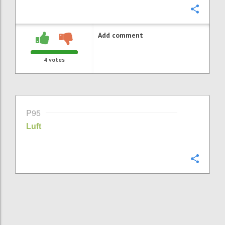
Confi
Add comment
4
votes
P95
Luft
Confi