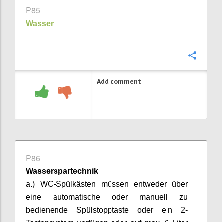
P85
Wasser
Confi
Add comment
P86
Wasserspartechnik
a.)
WC-Spülkästen müssen entweder über
eine automatische oder manuell zu
bedienende Spülstopptaste oder ein 2-