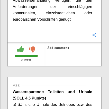
Abwasserbehandlung
verfügen, die den
Anforderungen der einschlägigen
kommunalen, einzelstaatlichen oder
europäischen Vorschriften genügt.
Confi
Add comment
3
votes
P88
Wassersparende Toiletten und Urinale
(SOLL 4,5 Punkte)
a) Sämtliche Urinale des Betriebes bzw. des