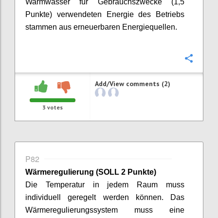
Warmwasser für Gebrauchszwecke (1,5
Punkte) verwendeten Energie des Betriebs
stammen aus erneuerbaren Energiequellen.
Confi
Add/View comments (2)
3
votes
P82
Wärmeregulierung
(SOLL 2 Punkte)
Die Temperatur in jedem Raum muss
individuell geregelt werden können. Das
Wärmeregulierungssystem muss eine