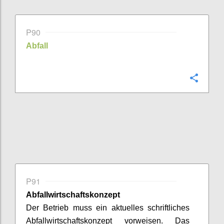
P90
Abfall
Confi
P91
Abfallwirtschaftskonzept
Der Betrieb muss ein aktuelles schriftliches
Abfallwirtschaftskonzept vorweisen.
Das