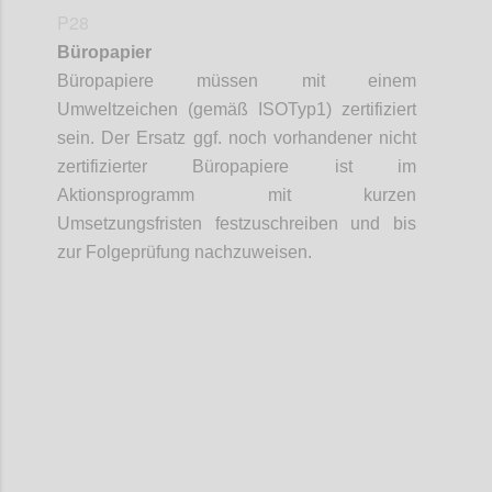
P28
Büropapier
Büropapiere müssen mit einem
Umweltzeichen (gemäß ISO
Typ
1) zertifiziert
sein.
Der Ersatz ggf. noch vorhandener nicht
zertifizierter Büropapiere ist im
Aktionsprogramm mit kurzen
Umsetzungsfristen festzuschreiben
und bis
zur Folgeprüfung nachzuweisen
.
Confi