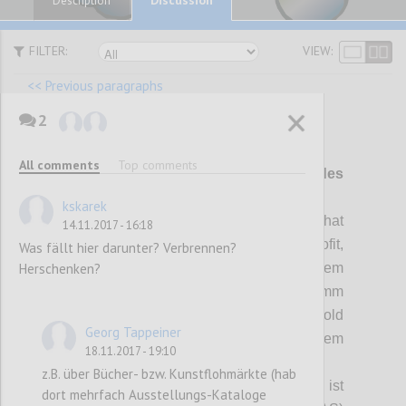
Description
FILTER:
VIEW:
<< Previous paragraphs
2
P21
All comments
Top comments
Umwelt- und Sozialstandards des
Betriebes (SOLL 3 Punkte)
kskarek
a) Der Betrieb bzw. der Betriebsstandort hat
14.11.2017 - 16:18
an einem Umweltprogramm (Ökoprofit,
Was fällt hier darunter? Verbrennen?
Herschenken?
Klimabündnis, etc.) oder einem
entsprechenden Sozialprogramm
(familienfreundlicher Betrieb, NESTOR Gold
Georg Tappeiner
etc.) teilgenommen und ist ggf. gemäß diesem
18.11.2017 - 19:10
zertifiziert (1 Punkt pro Zertifizierung).
z.B. über Bücher- bzw. Kunstflohmärkte (hab
b) Der Betrieb bzw. der Betriebsstandort ist
dort mehrfach Ausstellungs-Kataloge