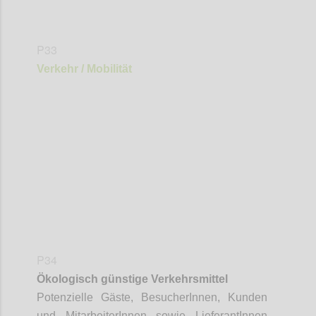
P33
Verkehr / Mobilität
Confi
P34
Ökologisch günstige
Verkehrsmittel
Potenzielle Gäste,
BesucherInnen
, Kunden
und
MitarbeiterInnen
sowie
LieferantInnen