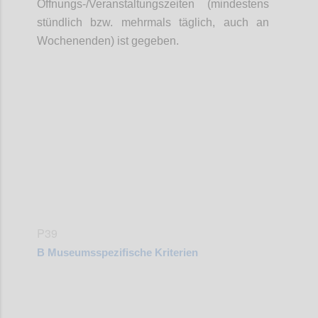
Öffnungs-/Veranstaltungszeiten (mindestens
stündlich bzw. mehrmals täglich, auch an
Wochenenden) ist gegeben.
Confi
P39
B
Museumsspezifische Kriterien
Confi