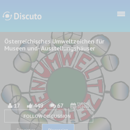
Skip to main content
Österreichisches Umweltzeichen für
Discuto
Discuto
Museen und- Ausstellungshäuser
ENDING
17
449
67
20 NOV
FOLLOW DISCUSSION
Discussion