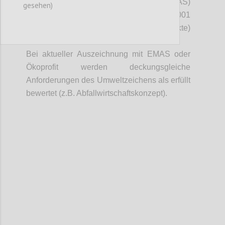
gemäß der Umwelt-Audit-Verordnung (EMAS)
gesehen)
(5 Punkte) eingetragen oder nach ISO 14001
(3 Punkte) oder ISO 50001 (2 Punkte)
zertifiziert.
Bei aktueller Auszeichnung mit EMAS oder
Ökoprofit werden deckungsgleiche
Anforderungen des Umweltzeichens als erfüllt
bewertet (z.B. Abfallwirtschaftskonzept).
Confi