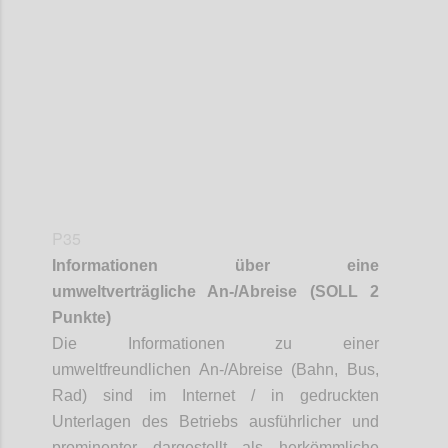
Confi
P35
Informationen über eine
umweltverträgliche An-/Abreise (SOLL 2
Punkte)
Die Informationen zu einer
umweltfreundlichen An-/Abreise (Bahn, Bus,
Rad) sind im Internet / in gedruckten
Unterlagen des Betriebs ausführlicher und
prominenter dargestellt als herkömmliche