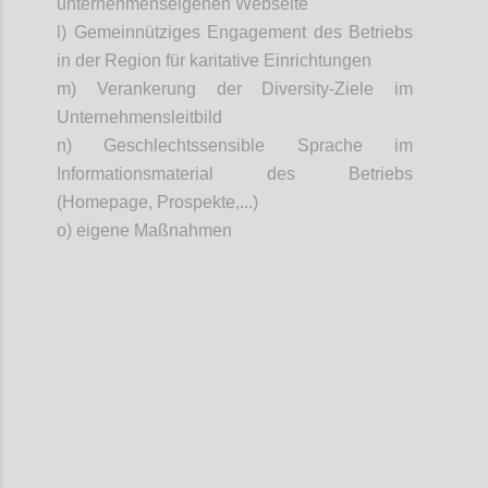
unternehmenseigenen Webseite
l) Gemeinnütziges Engagement des Betriebs
in der Region für karitative Einrichtungen
m) Verankerung der
Diversity
-Ziele im
Unternehmensleitbild
n)
Geschlechtssensible Sprache im
Informationsmaterial des Betriebs
(Homepage, Prospekte,...)
o) eigene Maßnahmen
Confi