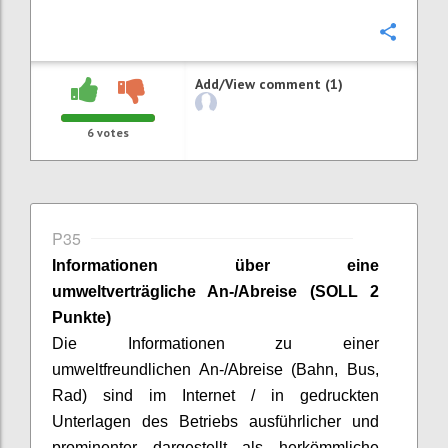
Confi
Add/View comment (1)
6
votes
P35
Informationen über eine
umweltverträgliche An-/Abreise (SOLL 2
Punkte)
Die Informationen zu einer
umweltfreundlichen An-/Abreise (Bahn, Bus,
Rad) sind im Internet / in gedruckten
Unterlagen des Betriebs ausführlicher und
prominenter dargestellt als herkömmliche