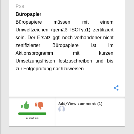
P28
Büropapier
Büropapiere müssen mit einem
Umweltzeichen (gemäß ISO
Typ
1) zertifiziert
sein.
Der Ersatz ggf. noch vorhandener nicht
zertifizierter Büropapiere ist im
Aktionsprogramm mit kurzen
Umsetzungsfristen festzuschreiben
und bis
zur Folgeprüfung nachzuweisen
.
Confi
Add/View comment (1)
6
votes