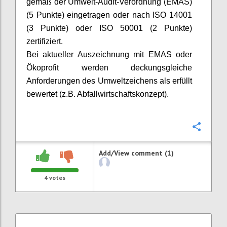
gemäß der Umwelt-Audit-Verordnung (EMAS)
(5 Punkte) eingetragen oder nach ISO 14001
(3 Punkte) oder ISO 50001 (2 Punkte)
zertifiziert.
Bei aktueller Auszeichnung mit EMAS oder
Ökoprofit werden deckungsgleiche
Anforderungen des Umweltzeichens als erfüllt
bewertet (z.B. Abfallwirtschaftskonzept).
Confi
Add/View comment (1)
4
votes