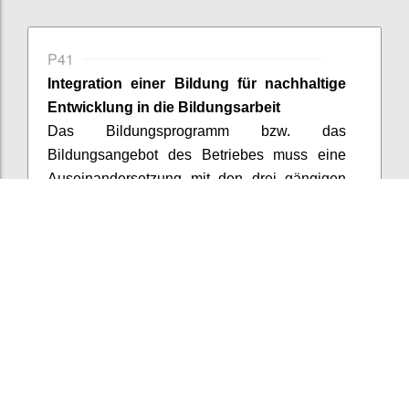
P41
Integration einer Bildung für nachhaltige
Entwicklung in die Bildungsarbeit
Das Bildungsprogramm bzw. das
Bildungsangebot des Betriebes muss eine
Auseinandersetzung mit den drei gängigen
Dimensionen der nachhaltigen Entwicklung
fördern (Ökologie, Soziales und Ökonomie).
Für die Zertifizierung ist dies durch zumindest
zwei Beispiele zu dokumentieren.
Confi
Add comment