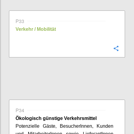
P33
Verkehr / Mobilität
Confi
P34
Ökologisch günstige
Verkehrsmittel
Potenzielle Gäste,
BesucherInnen
, Kunden
und
MitarbeiterInnen
sowie
LieferantInnen