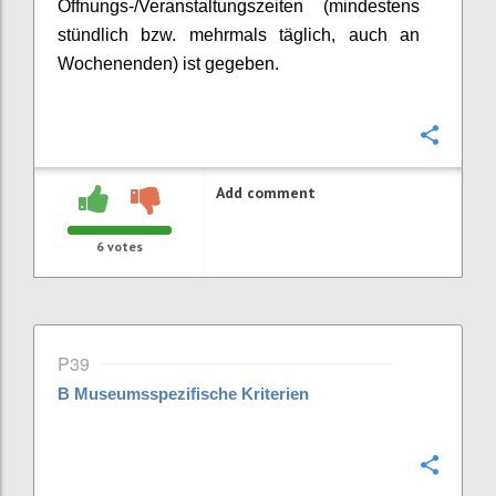
Öffnungs-/Veranstaltungszeiten (mindestens
stündlich bzw. mehrmals täglich, auch an
Wochenenden) ist gegeben.
Confi
Add comment
6
votes
P39
B
Museumsspezifische Kriterien
Confi