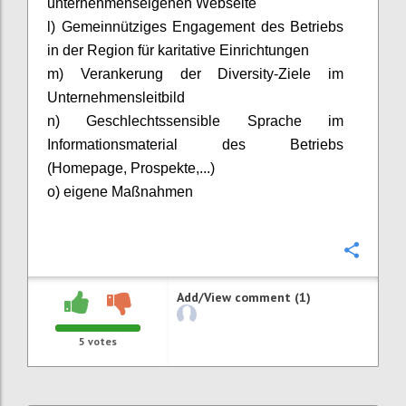
unternehmenseigenen Webseite
l) Gemeinnütziges Engagement des Betriebs
in der Region für karitative Einrichtungen
m) Verankerung der
Diversity
-Ziele im
Unternehmensleitbild
n)
Geschlechtssensible Sprache im
Informationsmaterial des Betriebs
(Homepage, Prospekte,...)
o) eigene Maßnahmen
Confi
Add/View comment (1)
5
votes