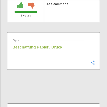
Add comment
5
votes
P27
Beschaffung Papier / Druck
Confi