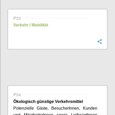
P33
Verkehr / Mobilität
Confi
P34
Ökologisch günstige
Verkehrsmittel
Potenzielle Gäste,
BesucherInnen
, Kunden
und
MitarbeiterInnen
sowie
LieferantInnen