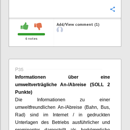
Confi
Add/View comment (1)
6
votes
P35
Informationen über eine
umweltverträgliche An-/Abreise (SOLL 2
Punkte)
Die Informationen zu einer
umweltfreundlichen An-/Abreise (Bahn, Bus,
Rad) sind im Internet / in gedruckten
Unterlagen des Betriebs ausführlicher und
prominenter dargestellt als herkömmliche