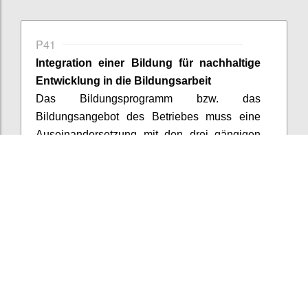
P41
Integration einer Bildung für nachhaltige
Entwicklung in die Bildungsarbeit
Das Bildungsprogramm bzw. das
Bildungsangebot des Betriebes muss eine
Auseinandersetzung mit den drei gängigen
Dimensionen der nachhaltigen Entwicklung
fördern (Ökologie, Soziales und Ökonomie).
Für die Zertifizierung ist dies durch zumindest
zwei Beispiele zu dokumentieren.
Confi
Add comment