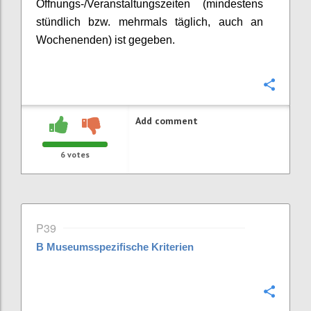
Öffnungs-/Veranstaltungszeiten (mindestens
stündlich bzw. mehrmals täglich, auch an
Wochenenden) ist gegeben.
Confi
Add comment
6
votes
P39
B
Museumsspezifische Kriterien
Confi