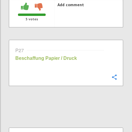
Add comment
5
votes
P27
Beschaffung Papier / Druck
Confi