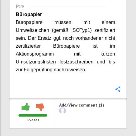
P28
Büropapier
Büropapiere müssen mit einem
Umweltzeichen (gemäß ISO
Typ
1) zertifiziert
sein.
Der Ersatz ggf. noch vorhandener nicht
zertifizierter Büropapiere ist im
Aktionsprogramm mit kurzen
Umsetzungsfristen festzuschreiben
und bis
zur Folgeprüfung nachzuweisen
.
Confi
Add/View comment (1)
6
votes