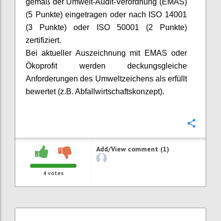
gemäß der Umwelt-Audit-Verordnung (EMAS)
(5 Punkte) eingetragen oder nach ISO 14001
(3 Punkte) oder ISO 50001 (2 Punkte)
zertifiziert.
Bei aktueller Auszeichnung mit EMAS oder
Ökoprofit werden deckungsgleiche
Anforderungen des Umweltzeichens als erfüllt
bewertet (z.B. Abfallwirtschaftskonzept).
Confi
Add/View comment (1)
4
votes