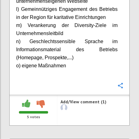
unternehmenseigenen Webseite
l) Gemeinnütziges Engagement des Betriebs
in der Region für karitative Einrichtungen
m) Verankerung der
Diversity
-Ziele im
Unternehmensleitbild
n)
Geschlechtssensible Sprache im
Informationsmaterial des Betriebs
(Homepage, Prospekte,...)
o) eigene Maßnahmen
Confi
Add/View comment (1)
5
votes