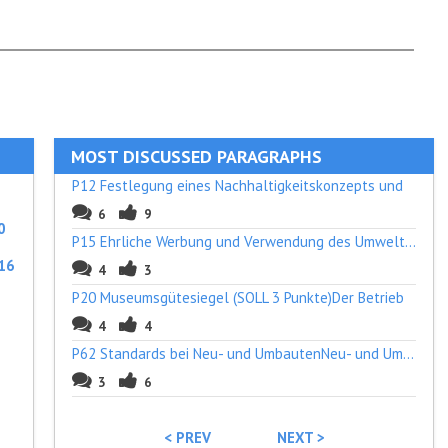
MOST DISCUSSED PARAGRAPHS
P12 Festlegung eines Nachhaltigkeitskonzepts und
6
9
0
P15 Ehrliche Werbung und Verwendung des Umweltze
16
4
3
P20 Museumsgütesiegel (SOLL 3 Punkte)Der Betrieb
4
4
P62 Standards bei Neu- und UmbautenNeu- und Umba
3
6
< PREV
NEXT >