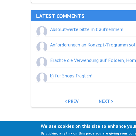
LATEST COMMENTS
Absolutwerte bitte mit aufnehmen!
b) für Shops fraglich!
< PREV
NEXT >
We use cookies on this site to enhance you
CONT
By clicking any link on this page you are giving your con