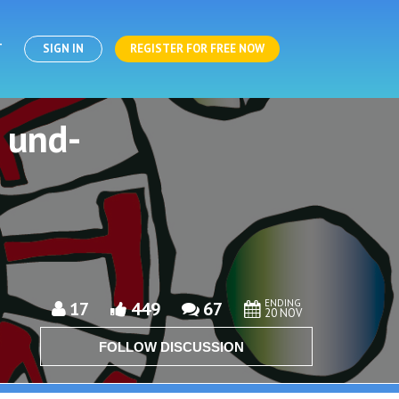
T
SIGN IN
REGISTER FOR FREE NOW
 und-
ENDING
17
449
67
20 NOV
FOLLOW DISCUSSION