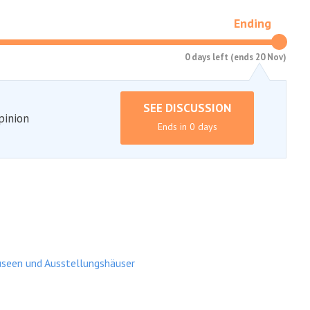
Ending
0 days left (ends 20 Nov)
SEE DISCUSSION
pinion
Ends in 0 days
useen und Ausstellungshäuser