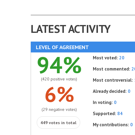
LATEST ACTIVITY
LEVEL OF AGREEMENT
94%
Most voted:
20
Most commented:
2
(420 positive votes)
Most controversial:
6%
Already decided:
0
In voting:
0
(29 negative votes)
Supported:
84
449 votes in total
My contributions:
0