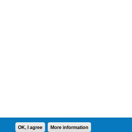
OK, I agree
More information
IVACY