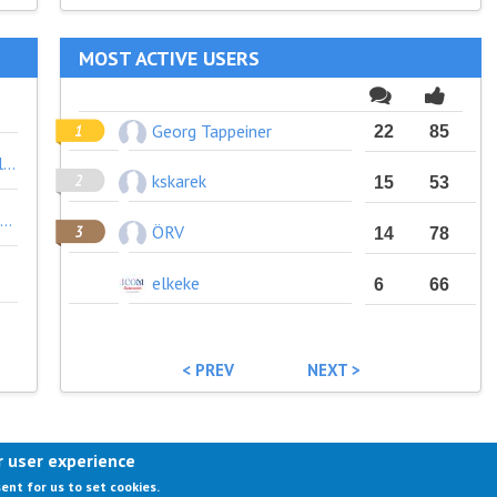
MOST ACTIVE USERS
Georg Tappeiner
22
85
Anforderungen an Konzept/Programm sollten nicht zu komplex/aufwändig sein, da die inhaltlichen Punkte ohnedies bei den Kriterien kommen. s. auch Anmerkungen Überarbeitung UZ Tourismus
kskarek
15
53
Erachte die Verwendung auf Foldern, Homepage, Einladungskarten und im Eingangsbereich als zielführende. Das Umweltzeichen wird als eine Qualitätsauszeichnung wahrgenommen.
ÖRV
14
78
elkeke
6
66
< PREV
NEXT >
r user experience
ACT US
IMPRESSUM
ABOUT US
TERMS OF USE
PR
sent for us to set cookies.