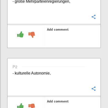
- große Mehrparteienregierungen,
Confi
Add comment
P2
- kulturelle Autonomie,
Confi
Add comment