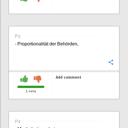
P3
- Proportionalität der Behörden,
Confi
Add comment
1
vote
P4