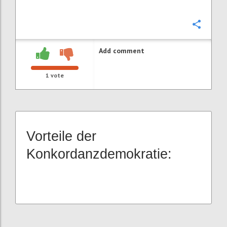
Confi
Add comment
1
vote
Vorteile der
Konkordanzdemokratie: