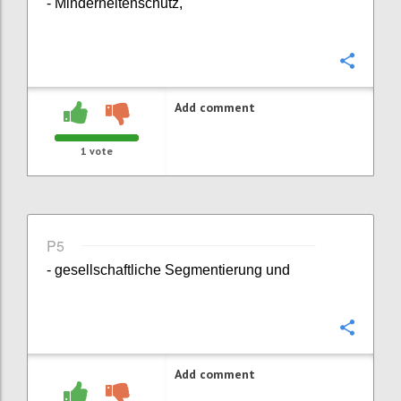
- Minderheitenschutz,
Confi
Add comment
1
vote
P5
- gesellschaftliche Segmentierung und
Confi
Add comment