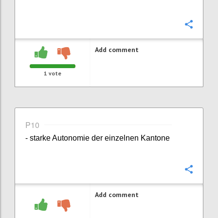
Confi
Add comment
1
vote
P10
- starke Autonomie der einzelnen Kantone
Confi
Add comment