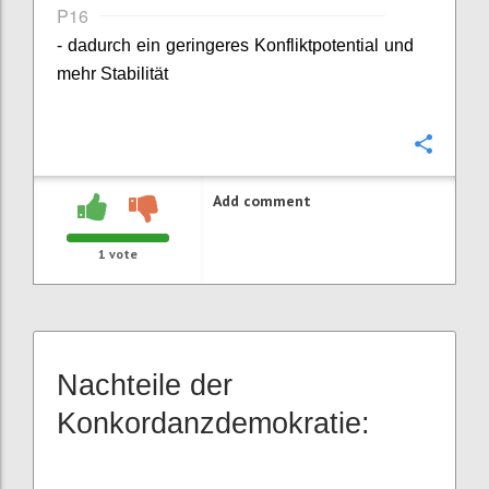
P16
- dadurch ein geringeres Konfliktpotential und
mehr Stabilität
Confi
Add comment
1
vote
Nachteile der
Konkordanzdemokratie: