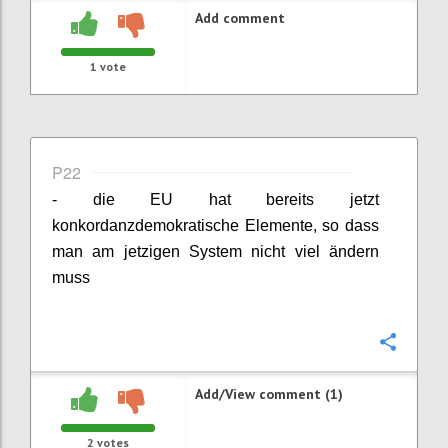
Add comment
1
vote
P22
- die EU hat bereits jetzt
konkordanzdemokratische Elemente, so dass
man am jetzigen System nicht viel ändern
muss
Confi
Add/View comment (1)
2
votes