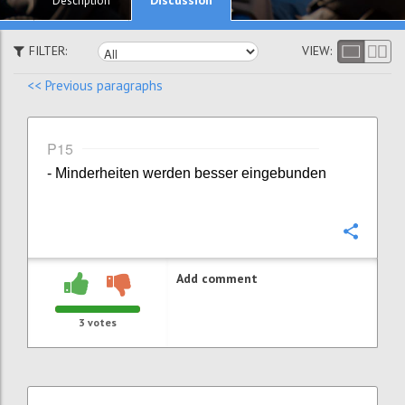
Description
FILTER:
VIEW:
<< Previous paragraphs
P15
- Minderheiten werden besser eingebunden
Confi
Add comment
3
votes