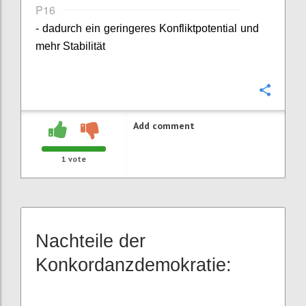
P16
- dadurch ein geringeres Konfliktpotential und
mehr Stabilität
Confi
Add comment
1
vote
Nachteile der
Konkordanzdemokratie: