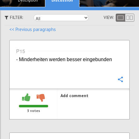
Description
FILTER:
VIEW:
<< Previous paragraphs
P15
- Minderheiten werden besser eingebunden
Confi
Add comment
3
votes