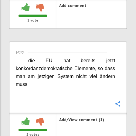
Add comment
1
vote
P22
- die EU hat bereits jetzt
konkordanzdemokratische Elemente, so dass
man am jetzigen System nicht viel ändern
muss
Confi
Add/View comment (1)
2
votes